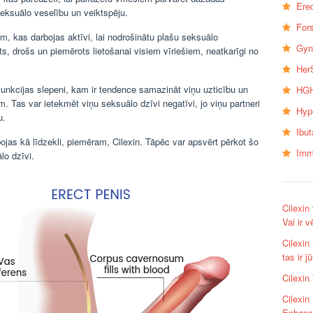
Erec
 seksuālo veselību un veiktspēju.
Fors
ām, kas darbojas aktīvi, lai nodrošinātu plašu seksuālo
Gyn
ts, drošs un piemērots lietošanai visiem vīriešiem, neatkarīgi no
Her
sfunkcijas slepeni, kam ir tendence samazināt viņu uzticību un
HGH
 Tas var ietekmēt viņu seksuālo dzīvi negatīvi, jo viņu partneri
Hyp
u.
Ibu
jas kā līdzekli, piemēram, Cilexin. Tāpēc var apsvērt pērkot šo
Imm
lo dzīvi.
Cilexin
Vai ir 
Cilexin
tas ir 
Cilexin
Cilexin
Enhanc