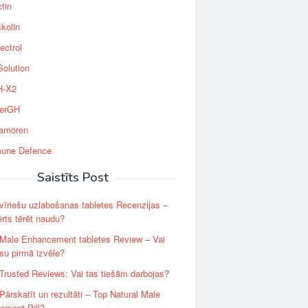
tin
kolin
ectrol
Solution
-X2
erGH
tamoren
une Defence
Saistīts Post
 vīriešu uzlabošanas tabletes Recenzijas –
vērts tērēt naudu?
 Male Enhancement tabletes Review – Vai
jūsu pirmā izvēle?
 Trusted Reviews: Vai tas tiešām darbojas?
 Pārskatīt un rezultāti – Top Natural Male
ement Pill?