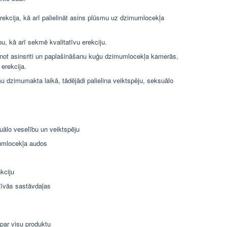
erekcija, kā arī palielināt asins plūsmu uz dzimumlocekļa
bu, kā arī sekmē kvalitatīvu erekciju.
elinot asinsriti un paplašināšanu kuģu dzimumlocekļa kamerās,
 erekcija.
dzimumakta laikā, tādējādi palielina veiktspēju, seksuālo
uālo veselību un veiktspēju
mumlocekļa audos
kciju
ktīvās sastāvdaļas
 par visu produktu