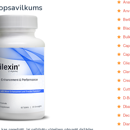
Ana
kopsavilkums
Anv
Ber
Bla
Bul
Cap
Cap
Cile
Clen
Crea
Cutt
D-B
Dba
Dec
Dia
, kas paredzēti, lai palīdzētu vīriešiem pārvarēt dažādas