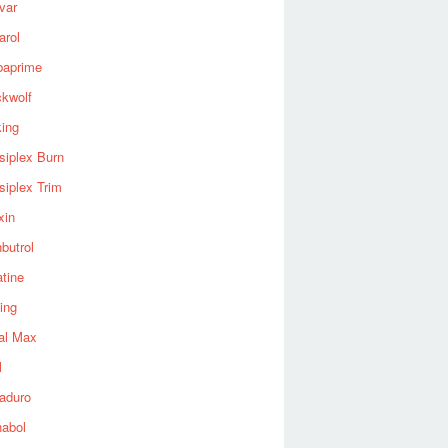
var
arol
baprime
ckwolf
king
siplex Burn
siplex Trim
xin
butrol
tine
ing
al Max
l
aduro
nabol