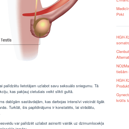
Medicīn
Pirkt
HGH-X2 
somatr
Clenbut
Alterna
NO2Max 
tiešām 
HGH-X2
lai palīdzētu lietotājam uzlabot savu seksuālo sniegumu. Tā
Produk
iju, kas pakļauj cietušais veikt slikti gultā.
Gynectr
krūtīs 
ums dabīgām sastāvdaļām, kas darbojas intensīvi veicināt ilgāk
nās. Turklāt, šis papildinājums ir konstatēts, lai strādātu,
.
vesveidu var palīdzēt uzlabot asinsriti vairāk uz dzimumlocekļa
umlocekļa izmēru.