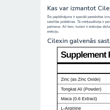
Kas var izmantot Cile
Šis papildinājums ir speciāli paredzētas iz
saistītās problēmas. Tā mērķauditorija ir pe
partnerus. Arī tiem, kuriem ir erekcijas disf
erekciju.
Cilexin galvenās sas