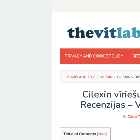
Skip
to
content
PRIVACY AND COOKIE POLICY
SIT
HOMEPAGE
/
LV
/
CILEXIN
/
CILEXIN VĪR
Cilexin vīrie
Recenzijas – V
By
Zahra T
Table of Contents
[
show
]