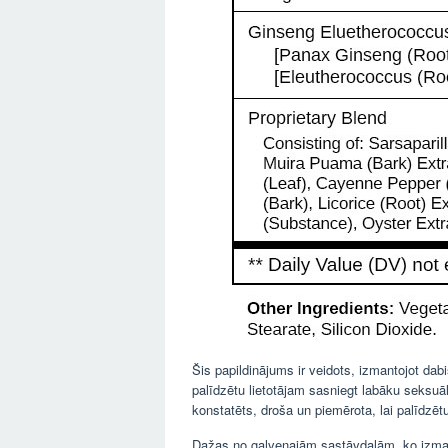
Šis papildinājums ir veidots, izmantojot dab
palīdzētu lietotājam sasniegt labāku seksuālo
konstatēts, droša un piemērota, lai palīdzētu
Dažas no galvenajām sastāvdaļām, ko izma