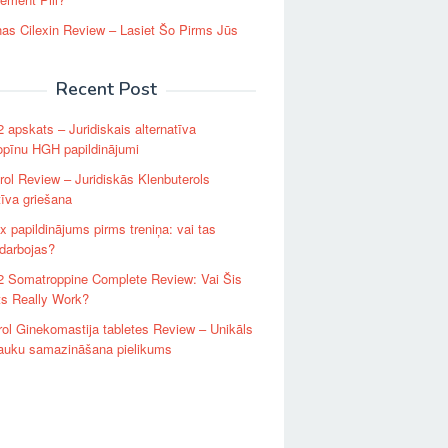
as Cilexin Review – Lasiet Šo Pirms Jūs
Recent Post
apskats – Juridiskais alternatīva
opīnu HGH papildinājumi
rol Review – Juridiskās Klenbuterols
tīva griešana
papildinājums pirms treniņa: vai tas
darbojas?
 Somatroppine Complete Review: Vai Šis
ts Really Work?
ol Ginekomastija tabletes Review – Unikāls
tauku samazināšana pielikums