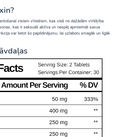
xin?
mantošanai visiem vīriešiem, kas cieš no dažādām vīrišķība
rsonas, kas ir seksuāli aktīva un nespēj apmierināt savus
unkcija var lietot šo papildinājumu, lai uzlabotu smagāk un ilgāk
tāvdaļas