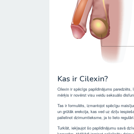
Kas ir Cilexin?
Cilexin ir spēcīgs papildinājums paredzēts, 
mērķis ir novērst visu veidu seksuālo disfunkc
Tas ir formulēts, izmantojot spēcīgu maisīj
un grūtāk erekcija, kas ved uz dziļu iespieša
palielinot dzimumtieksme, ja to lieto regulāri
Turklāt, iekļaujot šo papildinājumu savā dzī
kamerām, tādējādi izraisot palielinātu dzim