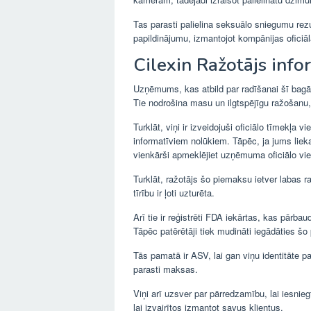
Tas parasti palielina seksuālo sniegumu rez
papildinājumu, izmantojot kompānijas oficiāl
Cilexin Ražotājs info
Uzņēmums, kas atbild par radīšanai šī bagā
Tie nodrošina masu un ilgtspējīgu ražošanu,
Turklāt, viņi ir izveidojuši oficiālo tīmekļa 
informatīviem nolūkiem. Tāpēc, ja jums liek
vienkārši apmeklējiet uzņēmuma oficiālo vie
Turklāt, ražotājs šo piemaksu ietver labas r
tīrību ir ļoti uzturēta.
Arī tie ir reģistrēti FDA iekārtas, kas pārba
Tāpēc patērētāji tiek mudināti iegādāties š
Tās pamatā ir ASV, lai gan viņu identitāte pa
parasti maksas.
Viņi arī uzsver par pārredzamību, lai iesnie
lai izvairītos izmantot savus klientus.