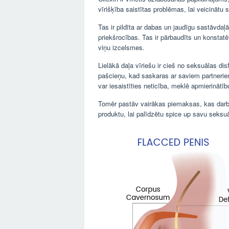
vīrišķība saistītas problēmas, lai veicinātu
Tas ir pildīta ar dabas un jaudīgu sastāvdaļ
priekšrocības. Tas ir pārbaudīts un konstatē
viņu izcelsmes.
Lielākā daļa vīriešu ir cieš no seksuālas di
pašcieņu, kad saskaras ar saviem partneriem.
var iesaistīties neticība, meklē apmierinātīb
Tomēr pastāv vairākas piemaksas, kas darbo
produktu, lai palīdzētu spice up savu seksuā