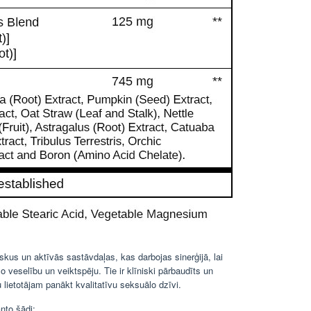
iskus un aktīvās sastāvdaļas, kas darbojas sinerģijā, lai
 veselību un veiktspēju. Tie ir klīniski pārbaudīts un
 lietotājam panākt kvalitatīvu seksuālo dzīvi.
nto šādi: