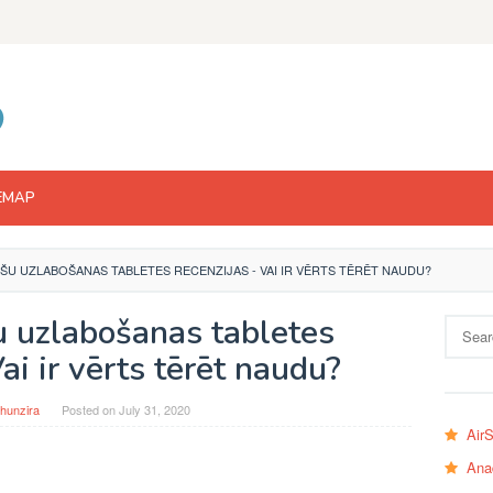
EMAP
IEŠU UZLABOŠANAS TABLETES RECENZIJAS - VAI IR VĒRTS TĒRĒT NAUDU?
šu uzlabošanas tabletes
Search
for:
ai ir vērts tērēt naudu?
hunzira
Posted on
July 31, 2020
Air
Ana