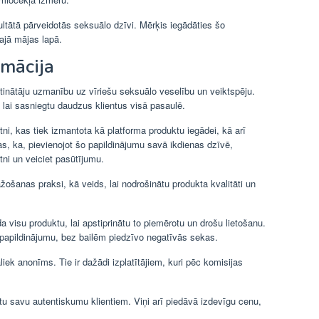
ultātā pārveidotās seksuālo dzīvi. Mērķis iegādāties šo
ajā mājas lapā.
rmācija
tinātāju uzmanību uz vīriešu seksuālo veselību un veiktspēju.
 lai sasniegtu daudzus klientus visā pasaulē.
vietni, kas tiek izmantota kā platforma produktu iegādei, kā arī
as, ka, pievienojot šo papildinājumu savā ikdienas dzīvē,
tni un veiciet pasūtījumu.
ažošanas praksi, kā veids, lai nodrošinātu produkta kvalitāti un
uda visu produktu, lai apstiprinātu to piemērotu un drošu lietošanu.
o papildinājumu, bez bailēm piedzīvo negatīvās sekas.
liek anonīms. Tie ir dažādi izplatītājiem, kuri pēc komisijas
gtu savu autentiskumu klientiem. Viņi arī piedāvā izdevīgu cenu,