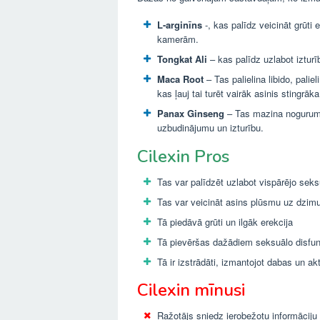
L-arginīns
-, kas palīdz veicināt grūti 
kamerām.
Tongkat Ali
– kas palīdz uzlabot izturī
Maca Root
– Tas palielina libido, pali
kas ļauj tai turēt vairāk asinis stingrāka
Panax Ginseng
– Tas mazina nogurumu 
uzbudinājumu un izturību.
Cilexin Pros
Tas var palīdzēt uzlabot vispārējo seks
Tas var veicināt asins plūsmu uz dzi
Tā piedāvā grūti un ilgāk erekcija
Tā pievēršas dažādiem seksuālo disfun
Tā ir izstrādāti, izmantojot dabas un a
Cilexin mīnusi
Ražotājs sniedz ierobežotu informāciju