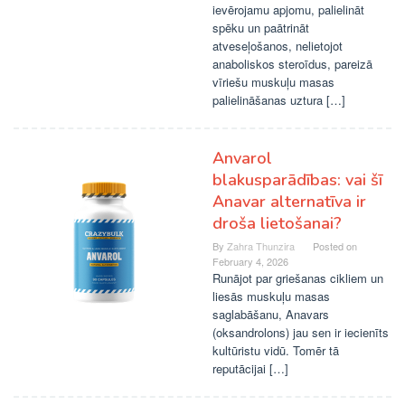
ievērojamu apjomu, palielināt
spēku un paātrināt
atveseļošanos, nelietojot
anaboliskos steroīdus, pareizā
vīriešu muskuļu masas
palielināšanas uztura […]
Anvarol
blakusparādības: vai šī
Anavar alternatīva ir
droša lietošanai?
By
Zahra Thunzira
Posted on
February 4, 2026
Runājot par griešanas cikliem un
liesās muskuļu masas
saglabāšanu, Anavars
(oksandrolons) jau sen ir iecienīts
kultūristu vidū. Tomēr tā
reputācijai […]