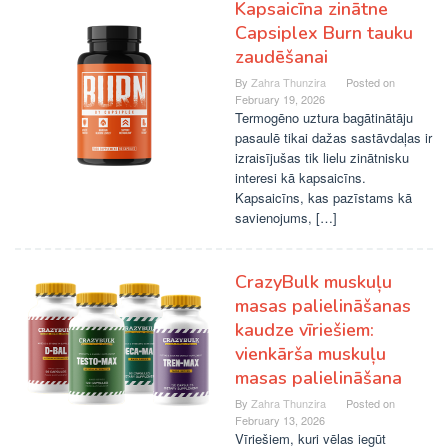
Kapsaicīna zinātne
Capsiplex Burn tauku
zaudēšanai
By
Zahra Thunzira
Posted on
February 19, 2026
Termogēno uztura bagātinātāju
pasaulē tikai dažas sastāvdaļas ir
izraisījušas tik lielu zinātnisku
interesi kā kapsaicīns.
Kapsaicīns, kas pazīstams kā
savienojums, […]
CrazyBulk muskuļu
masas palielināšanas
kaudze vīriešiem:
vienkārša muskuļu
masas palielināšana
By
Zahra Thunzira
Posted on
February 13, 2026
Vīriešiem, kuri vēlas iegūt