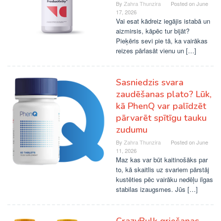
By
Zahra Thunzira
Posted on
June
17, 2026
Vai esat kādreiz iegājis istabā un
aizmirsis, kāpēc tur bijāt?
Pieķēris sevi pie tā, ka vairākas
reizes pārlasāt vienu un […]
Sasniedzis svara
zaudēšanas plato? Lūk,
kā PhenQ var palīdzēt
pārvarēt spītīgu tauku
zudumu
By
Zahra Thunzira
Posted on
June
11, 2026
Maz kas var būt kaitinošāks par
to, kā skaitlis uz svariem pārstāj
kustēties pēc vairāku nedēļu ilgas
stabilas izaugsmes. Jūs […]