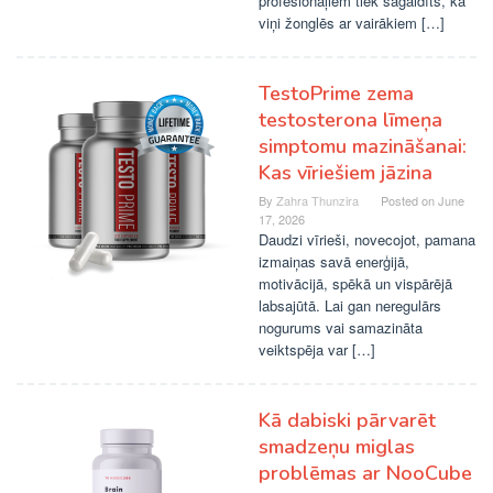
profesionāļiem tiek sagaidīts, ka
viņi žonglēs ar vairākiem […]
TestoPrime zema
testosterona līmeņa
simptomu mazināšanai:
Kas vīriešiem jāzina
By
Zahra Thunzira
Posted on
June
17, 2026
Daudzi vīrieši, novecojot, pamana
izmaiņas savā enerģijā,
motivācijā, spēkā un vispārējā
labsajūtā. Lai gan neregulārs
nogurums vai samazināta
veiktspēja var […]
Kā dabiski pārvarēt
smadzeņu miglas
problēmas ar NooCube