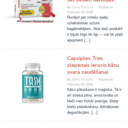
By
Zahra Thunzira
Posted on
February 28, 2026
Runājot par vīriešu spēju
uzlabošanas uztura
bagātinātājiem, tikai daži produkti
ir bijuši tirgū tik ilgi — vai tik plaši
apspriesti […]
Capsiplex Trim:
slepenais ierocis kāzu
svara zaudēšanai
By
Zahra Thunzira
Posted on
February 25, 2026
Kāzu plānošana ir maģiska. Tā ir
arī stresa pilna, emocionāla un
bieži vien fiziski prasīga. Starp
kleitu pielaikošanu, ēdināšanas
degustācijām, […]