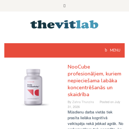
Skip
to
content
MENU
NooCube
profesionāļiem, kuriem
nepieciešama labāka
koncentrēšanās un
skaidrība
By
Zahra Thunzira
Posted on
July
31, 2026
Mūsdienu darba vietās tiek
prasīta lielāka kognitīvā
veiktspēja nekā jebkad agrāk. No