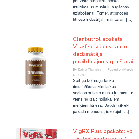
par zelta standartu spēka,
izturības un muskuļu augšanas
uzlabošanai. Tomēr, attīstoties
fitnesa industrijai, mainās arī […]
Clenbutrol apskats:
Visefektīvākais tauku
dedzinātāja
papildinājums griešanai
By
Zahra Thunzira
Posted on
March
8, 2026
Spītīgu ķermeņa tauku
dedzināšana, vienlaikus
saglabājot lieso muskuļu masu, ir
viens no izaicinošākajiem
mērķiem fitnesā. Daudzi cilvēki
pavada mēnešus, ievērojot […]
VigRX Plus apskats: vai
tas tiešām darbojas?