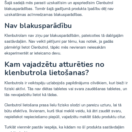
Šajā sadaļā mēs parasti uzskaitīsim un apspriedīsim Clenbutrol
blakusparādības. Tomēr šajā gadījumā produkta īpašību dēļ nav
uzskaitāmas acīmredzamas blakusparādības.
Nav blakusparādību
Klenbutrolam nav ziņu par blakusparādībām, pateicoties tā dabīgajām
sastāvdaļām. Nav veikti pētījumi par tēmu, kas notiek, ja gadās
pārmērīgi lietot Clenbutrol, tāpēc mēs nevienam neiesakām
eksperimentēt ar ieteicamo devu.
Kam vajadzētu atturēties no
klenbutrola lietošanas?
Klenbutrols ir veiktspēju uzlabojošs papildinājums cilvēkiem, kuri bieži ir
fiziski aktīvi. Tās nav diētas tabletes vai svara zaudēšanas tabletes, un
tās nevajadzētu lietot kā tādas.
Clenbutrol lietošana prasa lielu fizisko slodzi un pareizu uzturu, lai tā
būtu efektīva. Ikvienam, kurš tikai meklē veidu, kā ātri zaudēt svaru,
nepieliekot nepieciešamo piepūli, vajadzētu meklēt šādu produktu citur.
Turklāt vienmēr pastāv iespēja, ka kādam no šī produkta sastāvdaļām