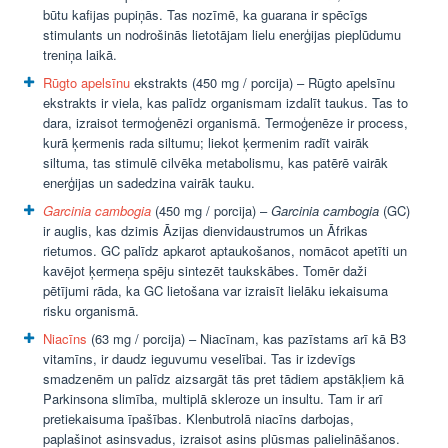
būtu kafijas pupiņās. Tas nozīmē, ka guarana ir spēcīgs
stimulants un nodrošinās lietotājam lielu enerģijas pieplūdumu
treniņa laikā.
Rūgto apelsīnu
ekstrakts (450 mg / porcija) – Rūgto apelsīnu
ekstrakts ir viela, kas palīdz organismam izdalīt taukus. Tas to
dara, izraisot termoģenēzi organismā. Termoģenēze ir process,
kurā ķermenis rada siltumu; liekot ķermenim radīt vairāk
siltuma, tas stimulē cilvēka metabolismu, kas patērē vairāk
enerģijas un sadedzina vairāk tauku.
Garcinia cambogia
(450 mg / porcija) –
Garcinia cambogia
(GC)
ir auglis, kas dzimis Āzijas dienvidaustrumos un Āfrikas
rietumos. GC palīdz apkarot aptaukošanos, nomācot apetīti un
kavējot ķermeņa spēju sintezēt taukskābes. Tomēr daži
pētījumi rāda, ka GC lietošana var izraisīt lielāku iekaisuma
risku organismā.
Niacīns
(63 mg / porcija) – Niacīnam, kas pazīstams arī kā B3
vitamīns, ir daudz ieguvumu veselībai. Tas ir izdevīgs
smadzenēm un palīdz aizsargāt tās pret tādiem apstākļiem kā
Parkinsona slimība, multiplā skleroze un insultu. Tam ir arī
pretiekaisuma īpašības. Klenbutrolā niacīns darbojas,
paplašinot asinsvadus, izraisot asins plūsmas palielināšanos.