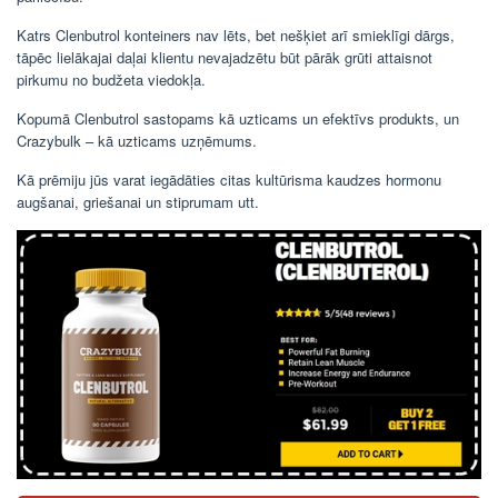
Katrs Clenbutrol konteiners nav lēts, bet nešķiet arī smieklīgi dārgs,
tāpēc lielākajai daļai klientu nevajadzētu būt pārāk grūti attaisnot
pirkumu no budžeta viedokļa.
Kopumā Clenbutrol sastopams kā uzticams un efektīvs produkts, un
Crazybulk – kā uzticams uzņēmums.
Kā prēmiju jūs varat iegādāties citas kultūrisma kaudzes hormonu
augšanai, griešanai un stiprumam utt.