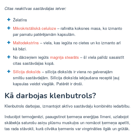
Citas neaktīvas sastāvdaļas ietver:
Želatīns
Mikrokristāliskā celuloze
– rafinēta koksnes masa, ko izmanto
par pamatu patērējamām kapsulām.
Maltodekstrīns
– viela, kas iegūta no cietes un ko izmanto arī
kā bāzi.
No dārzeņiem iegūts
magnija stearāts
– šī viela palīdz sasaistīt
citas sastāvdaļas kopā.
Silīcija dioksīds
– silīcija dioksīds ir viena no galvenajām
smilšu sastāvdaļām. Silīcija dioksīda iekļaušana receptē ļauj
kapsulas veidot vieglāk. Patērēt ir droši.
Kā darbojas klenbutrols?
Klenbutrols darbojas, izmantojot aktīvo sastāvdaļu kombinēto iedarbību.
Inducējot termoģenēzi, paaugstinot ķermeņa enerģijas līmeni, uzlabojot
skābekļa saturošu asiņu plūsmu muskuļos un nomācot ķermeņa apetīti,
tas rada stāvokli, kurā cilvēka ķermenis var vingrināties ilgāk un grūtāk.