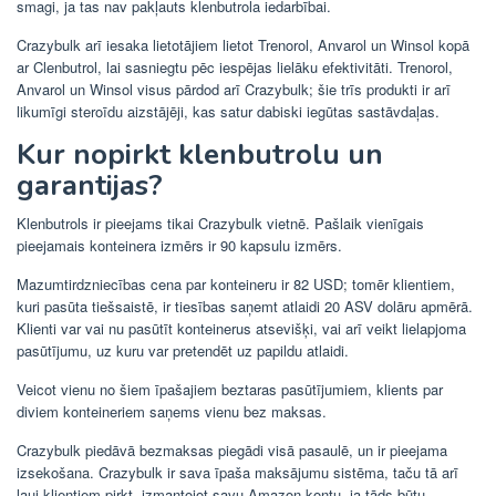
smagi, ja tas nav pakļauts klenbutrola iedarbībai.
Crazybulk arī iesaka lietotājiem lietot Trenorol, Anvarol un Winsol kopā
ar Clenbutrol, lai sasniegtu pēc iespējas lielāku efektivitāti. Trenorol,
Anvarol un Winsol visus pārdod arī Crazybulk; šie trīs produkti ir arī
likumīgi steroīdu aizstājēji, kas satur dabiski iegūtas sastāvdaļas.
Kur nopirkt klenbutrolu un
garantijas?
Klenbutrols ir pieejams tikai Crazybulk vietnē. Pašlaik vienīgais
pieejamais konteinera izmērs ir 90 kapsulu izmērs.
Mazumtirdzniecības cena par konteineru ir 82 USD; tomēr klientiem,
kuri pasūta tiešsaistē, ir tiesības saņemt atlaidi 20 ASV dolāru apmērā.
Klienti var vai nu pasūtīt konteinerus atsevišķi, vai arī veikt lielapjoma
pasūtījumu, uz kuru var pretendēt uz papildu atlaidi.
Veicot vienu no šiem īpašajiem beztaras pasūtījumiem, klients par
diviem konteineriem saņems vienu bez maksas.
Crazybulk piedāvā bezmaksas piegādi visā pasaulē, un ir pieejama
izsekošana. Crazybulk ir sava īpaša maksājumu sistēma, taču tā arī
ļauj klientiem pirkt, izmantojot savu Amazon kontu, ja tāds būtu.