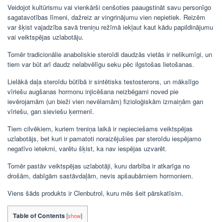
Veidojot kultūrismu vai vienkārši cenšoties paaugstināt savu personīgo
sagatavotības līmeni, dažreiz ar vingrinājumu vien nepietiek. Reizēm
var šķist vajadzība savā treniņu režīmā iekļaut kaut kādu papildinājumu
vai veiktspējas uzlabotāju.
Tomēr tradicionālie anaboliskie steroīdi daudzās vietās ir nelikumīgi, un
tiem var būt arī daudz nelabvēlīgu seku pēc ilgstošas ​​lietošanas.
Lielākā daļa steroīdu būtībā ir sintētisks testosterons, un mākslīgo
vīriešu augšanas hormonu injicēšana neizbēgami noved pie
ievērojamām (un bieži vien nevēlamām) fizioloģiskām izmaiņām gan
vīriešu, gan sieviešu ķermenī.
Tiem cilvēkiem, kuriem treniņa laikā ir nepieciešams veiktspējas
uzlabotājs, bet kuri ir pamatoti noraizējušies par steroīdu iespējamo
negatīvo ietekmi, varētu šķist, ka nav iespējas uzvarēt.
Tomēr pastāv veiktspējas uzlabotāji, kuru darbība ir atkarīga no
drošām, dabīgām sastāvdaļām, nevis apšaubāmiem hormoniem.
Viens šāds produkts ir Clenbutrol, kuru mēs šeit pārskatīsim.
Table of Contents
[
show
]