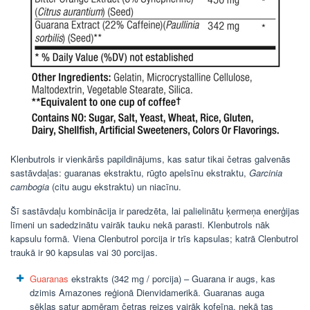
Klenbutrols ir vienkāršs papildinājums, kas satur tikai četras galvenās
sastāvdaļas: guaranas ekstraktu, rūgto apelsīnu ekstraktu,
Garcinia
cambogia
(citu augu ekstraktu) un niacīnu.
Šī sastāvdaļu kombinācija ir paredzēta, lai palielinātu ķermeņa enerģijas
līmeni un sadedzinātu vairāk tauku nekā parasti. Klenbutrols nāk
kapsulu formā. Viena Clenbutrol porcija ir trīs kapsulas; katrā Clenbutrol
traukā ir 90 kapsulas vai 30 porcijas.
Guaranas
ekstrakts (342 mg / porcija) – Guarana ir augs, kas
dzimis Amazones reģionā Dienvidamerikā. Guaranas auga
sēklas satur apmēram četras reizes vairāk kofeīna, nekā tas