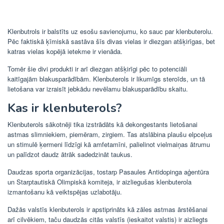
Klenbutrols ir balstīts uz esošu savienojumu, ko sauc par klenbuterolu.
Pēc faktiskā ķīmiskā sastāva šīs divas vielas ir diezgan atšķirīgas, bet
katras vielas kopējā ietekme ir vienāda.
Tomēr šie divi produkti ir arī diezgan atšķirīgi pēc to potenciāli
kaitīgajām blakusparādībām. Klenbuterols ir likumīgs steroīds, un tā
lietošana var izraisīt jebkādu nevēlamu blakusparādību skaitu.
Kas ir klenbuterols?
Klenbuterols sākotnēji tika izstrādāts kā dekongestants lietošanai
astmas slimniekiem, piemēram, zirgiem. Tas atslābina plaušu elpceļus
un stimulē ķermeni līdzīgi kā amfetamīni, palielinot vielmaiņas ātrumu
un palīdzot daudz ātrāk sadedzināt taukus.
Daudzas sporta organizācijas, tostarp Pasaules Antidopinga aģentūra
un Starptautiskā Olimpiskā komiteja, ir aizliegušas klenbuterola
izmantošanu kā veiktspējas uzlabotāju.
Dažās valstīs klenbuterols ir apstiprināts kā zāles astmas ārstēšanai
arī cilvēkiem, taču daudzās citās valstīs (ieskaitot valstis) ir aizliegts