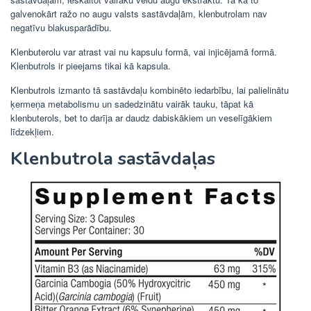
galvenokārt ražo no augu valsts sastāvdaļām, klenbutrolam nav
negatīvu blakusparādību.
Klenbuterolu var atrast vai nu kapsulu formā, vai injicējamā formā.
Klenbutrols ir pieejams tikai kā kapsula.
Klenbutrols izmanto tā sastāvdaļu kombinēto iedarbību, lai palielinātu
ķermeņa metabolismu un sadedzinātu vairāk tauku, tāpat kā
klenbuterols, bet to darīja ar daudz dabiskākiem un veselīgākiem
līdzekļiem.
Klenbutrola sastāvdaļas