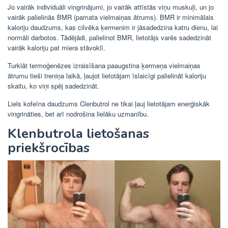
Jo vairāk individuāli vingrinājumi, jo vairāk attīstās viņu muskuļi, un jo
vairāk palielinās BMR (pamata vielmaiņas ātrums). BMR ir minimālais
kaloriju daudzums, kas cilvēka ķermenim ir jāsadedzina katru dienu, lai
normāli darbotos. Tādējādi, palielinot BMR, lietotājs varēs sadedzināt
vairāk kaloriju pat miera stāvoklī.
Turklāt termoģenēzes izraisīšana paaugstina ķermeņa vielmaiņas
ātrumu tieši treniņa laikā, ļaujot lietotājam īslaicīgi palielināt kaloriju
skaitu, ko viņi spēj sadedzināt.
Liels kofeīna daudzums Clenbutrol ne tikai ļauj lietotājam enerģiskāk
vingrināties, bet arī nodrošina lielāku uzmanību.
Klenbutrola lietošanas
priekšrocības