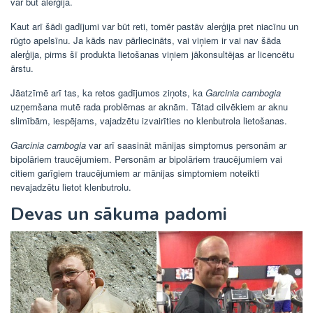
var būt alerģija.
Kaut arī šādi gadījumi var būt reti, tomēr pastāv alerģija pret niacīnu un
rūgto apelsīnu. Ja kāds nav pārliecināts, vai viņiem ir vai nav šāda
alerģija, pirms šī produkta lietošanas viņiem jākonsultējas ar licencētu
ārstu.
Jāatzīmē arī tas, ka retos gadījumos ziņots, ka
Garcinia cambogia
uzņemšana mutē rada problēmas ar aknām. Tātad cilvēkiem ar aknu
slimībām, iespējams, vajadzētu izvairīties no klenbutrola lietošanas.
Garcinia cambogia
var arī saasināt mānijas simptomus personām ar
bipolāriem traucējumiem. Personām ar bipolāriem traucējumiem vai
citiem garīgiem traucējumiem ar mānijas simptomiem noteikti
nevajadzētu lietot klenbutrolu.
Devas un sākuma padomi