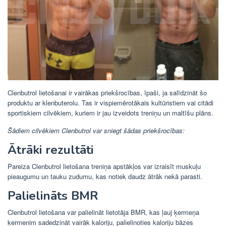
Clenbutrol lietošanai ir vairākas priekšrocības, īpaši, ja salīdzināt šo
produktu ar klenbuterolu. Tas ir vispiemērotākais kultūristiem vai citādi
sportiskiem cilvēkiem, kuriem ir jau izveidots treniņu un maltīšu plāns.
Šādiem cilvēkiem Clenbutrol var sniegt šādas priekšrocības:
Ātrāki rezultāti
Pareiza Clenbutrol lietošana treniņa apstākļos var izraisīt muskuļu
pieaugumu un tauku zudumu, kas notiek daudz ātrāk nekā parasti.
Palielināts BMR
Clenbutrol lietošana var palielināt lietotāja BMR, kas ļauj ķermeņa
ķermenim sadedzināt vairāk kaloriju, palielinoties kaloriju bāzes