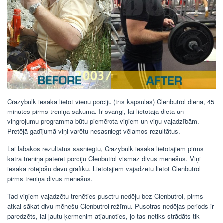
Crazybulk iesaka lietot vienu porciju (trīs kapsulas) Clenbutrol dienā, 45
minūtes pirms treniņa sākuma. Ir svarīgi, lai lietotāja diēta un
vingrojumu programma būtu piemērota viņiem un viņu vajadzībām.
Pretējā gadījumā viņi varētu nesasniegt vēlamos rezultātus.
Lai labākos rezultātus sasniegtu, Crazybulk iesaka lietotājiem pirms
katra treniņa patērēt porciju Clenbutrol vismaz divus mēnešus. Viņi
iesaka rotējošu devu grafiku. Lietotājiem vajadzētu lietot Clenbutrol
pirms treniņa divus mēnešus.
Tad viņiem vajadzētu trenēties pusotru nedēļu bez Clenbutrol, pirms
atkal sākat divu mēnešu Clenbutrol režīmu. Pusotras nedēļas periods ir
paredzēts, lai ļautu ķermenim atjaunoties, jo tas netiks strādāts tik