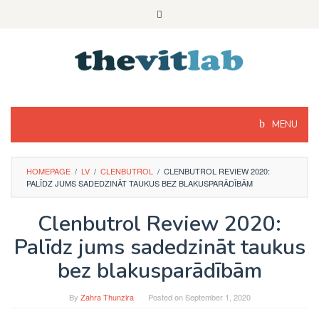
Skip
to
content
MENU
HOMEPAGE
/
LV
/
CLENBUTROL
/
CLENBUTROL REVIEW 2020:
PALĪDZ JUMS SADEDZINĀT TAUKUS BEZ BLAKUSPARĀDĪBĀM
Clenbutrol Review 2020:
Palīdz jums sadedzināt taukus
bez blakusparādībām
By
Zahra Thunzira
Posted on
September 1, 2020