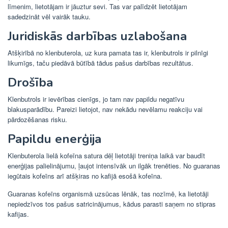
līmenim, lietotājam ir jāuztur sevi. Tas var palīdzēt lietotājam
sadedzināt vēl vairāk tauku.
Juridiskās darbības uzlabošana
Atšķirībā no klenbuterola, uz kura pamata tas ir, klenbutrols ir pilnīgi
likumīgs, taču piedāvā būtībā tādus pašus darbības rezultātus.
Drošība
Klenbutrols ir ievērības cienīgs, jo tam nav papildu negatīvu
blakusparādību. Pareizi lietojot, nav nekādu nevēlamu reakciju vai
pārdozēšanas risku.
Papildu enerģija
Klenbuterola lielā kofeīna satura dēļ lietotāji treniņa laikā var baudīt
enerģijas palielinājumu, ļaujot intensīvāk un ilgāk trenēties. No guaranas
iegūtais kofeīns arī atšķiras no kafijā esošā kofeīna.
Guaranas kofeīns organismā uzsūcas lēnāk, tas nozīmē, ka lietotāji
nepiedzīvos tos pašus satricinājumus, kādus parasti saņem no stipras
kafijas.