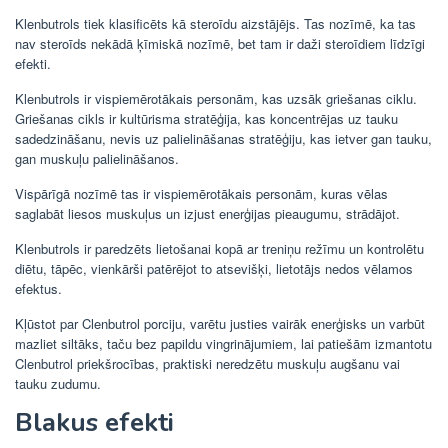
Klenbutrols tiek klasificēts kā steroīdu aizstājējs. Tas nozīmē, ka tas
nav steroīds nekādā ķīmiskā nozīmē, bet tam ir daži steroīdiem līdzīgi
efekti.
Klenbutrols ir vispiemērotākais personām, kas uzsāk griešanas ciklu.
Griešanas cikls ir kultūrisma stratēģija, kas koncentrējas uz tauku
sadedzināšanu, nevis uz palielināšanas stratēģiju, kas ietver gan tauku,
gan muskuļu palielināšanos.
Vispārīgā nozīmē tas ir vispiemērotākais personām, kuras vēlas
saglabāt liesos muskuļus un izjust enerģijas pieaugumu, strādājot.
Klenbutrols ir paredzēts lietošanai kopā ar treniņu režīmu un kontrolētu
diētu, tāpēc, vienkārši patērējot to atsevišķi, lietotājs nedos vēlamos
efektus.
Kļūstot par Clenbutrol porciju, varētu justies vairāk enerģisks un varbūt
mazliet siltāks, taču bez papildu vingrinājumiem, lai patiešām izmantotu
Clenbutrol priekšrocības, praktiski neredzētu muskuļu augšanu vai
tauku zudumu.
Blakus efekti