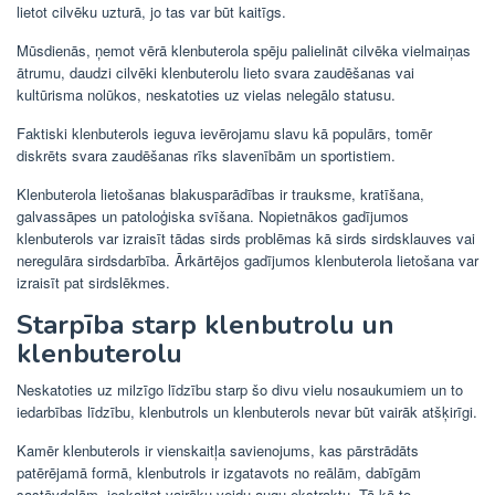
lietot cilvēku uzturā, jo tas var būt kaitīgs.
Mūsdienās, ņemot vērā klenbuterola spēju palielināt cilvēka vielmaiņas
ātrumu, daudzi cilvēki klenbuterolu lieto svara zaudēšanas vai
kultūrisma nolūkos, neskatoties uz vielas nelegālo statusu.
Faktiski klenbuterols ieguva ievērojamu slavu kā populārs, tomēr
diskrēts svara zaudēšanas rīks slavenībām un sportistiem.
Klenbuterola lietošanas blakusparādības ir trauksme, kratīšana,
galvassāpes un patoloģiska svīšana. Nopietnākos gadījumos
klenbuterols var izraisīt tādas sirds problēmas kā sirds sirdsklauves vai
neregulāra sirdsdarbība. Ārkārtējos gadījumos klenbuterola lietošana var
izraisīt pat sirdslēkmes.
Starpība starp klenbutrolu un
klenbuterolu
Neskatoties uz milzīgo līdzību starp šo divu vielu nosaukumiem un to
iedarbības līdzību, klenbutrols un klenbuterols nevar būt vairāk atšķirīgi.
Kamēr klenbuterols ir vienskaitļa savienojums, kas pārstrādāts
patērējamā formā, klenbutrols ir izgatavots no reālām, dabīgām
sastāvdaļām, ieskaitot vairāku veidu augu ekstraktu. Tā kā to