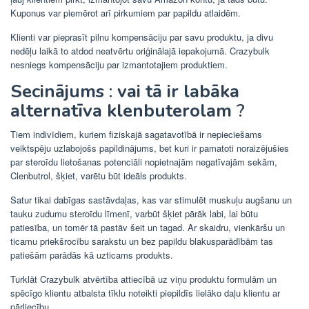
Kuponus var piemērot arī pirkumiem par papildu atlaidēm.
Klienti var pieprasīt pilnu kompensāciju par savu produktu, ja divu
nedēļu laikā to atdod neatvērtu oriģinālajā iepakojumā. Crazybulk
nesniegs kompensāciju par izmantotajiem produktiem.
Secinājums
:
vai tā ir labāka
alternatīva klenbuterolam
?
Tiem indivīdiem, kuriem fiziskajā sagatavotībā ir nepieciešams
veiktspēju uzlabojošs papildinājums, bet kuri ir pamatoti noraizējušies
par steroīdu lietošanas potenciāli nopietnajām negatīvajām sekām,
Clenbutrol, šķiet, varētu būt ideāls produkts.
Satur tikai dabīgas sastāvdaļas, kas var stimulēt muskuļu augšanu un
tauku zudumu steroīdu līmenī, varbūt šķiet pārāk labi, lai būtu
patiesība, un tomēr tā pastāv šeit un tagad. Ar skaidru, vienkāršu un
ticamu priekšrocību sarakstu un bez papildu blakusparādībām tas
patiešām parādās kā uzticams produkts.
Turklāt Crazybulk atvērtība attiecībā uz viņu produktu formulām un
spēcīgo klientu atbalsta tīklu noteikti piepildīs lielāko daļu klientu ar
pārliecību.