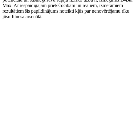
Max. Ar iespaidīgajām priekšrocībām un reāliem, izmērāmiem
rezultātiem šis papildinājums noteikti kļūs par nenovērtējamu rīku
jūsu fitnesa arsenālā.