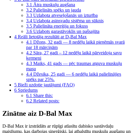
3.1
Ātra muskuļu augšana
3.2
Palielināts spēks un jauda
3.3
Uzlabota atveseļošanās un izturība
3.4
Uzlabota asinsvadu sistēma un sūknis
3.5
Palielināta enerģija un fokuss
3.6
Uzlabots garastāvoklis un pašsajūta
4
Reāli lietotāja rezultāti ar D-Bal Max
4.1
Džons, 32 gadi — 8 nedēļu laikā pieņēmās svarā
par 18 mārciņām
4.2
Sāra, 27 gadi – 12 nedēļu laikā pārveidoja savu
ķermeni
4.3
Maiks, 41 gads — pēc traumas atguva muskuļu
masu
4.4
Džesika, 25 gadi — 6 nedēļu laikā palielinājies
spēks par 25%.
5
Bieži uzdotie jautājumi (FAQ)
6
Spriedums
6.1
Share this:
6.2
Related posts:
Zinātne aiz D-Bal Max
D-Bal Max ir izstrādāts ar rūpīgi atlasītu dabisko sastāvdaļu
maisījumu, kas darbojas sinerģiski, lai atbalstītu muskuļu augšanu un