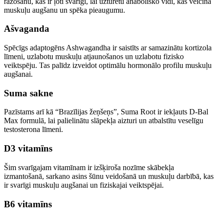
ražošanu, kas ir ļoti svarīgi, lai uzturētu anabolisko vidi, kas veicina
muskuļu augšanu un spēka pieaugumu.
Ašvaganda
Spēcīgs adaptogēns Ashwagandha ir saistīts ar samazinātu kortizola
līmeni, uzlabotu muskuļu atjaunošanos un uzlabotu fizisko
veiktspēju. Tas palīdz izveidot optimālu hormonālo profilu muskuļu
augšanai.
Suma sakne
Pazīstams arī kā “Brazīlijas žeņšeņs”, Suma Root ir iekļauts D-Bal
Max formulā, lai palielinātu slāpekļa aizturi un atbalstītu veselīgu
testosterona līmeni.
D3 vitamīns
Šim svarīgajam vitamīnam ir izšķiroša nozīme skābekļa
izmantošanā, sarkano asins šūnu veidošanā un muskuļu darbībā, kas
ir svarīgi muskuļu augšanai un fiziskajai veiktspējai.
B6 vitamīns