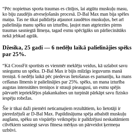
“Pēc nopietnas sporta traumas es cīnījos, lai atgūtu muskuļu masu,
ko biju zaudējis atveseļošanās procesā. D-Bal Max man bija spēles
maiņa. Tas ne tikai palīdzēja atjaunot zaudētos muskuļus, bet arī
palielināja manu spēku un izturību, ļaujot man atgriezties pirms
traumas sasniegtā līmeņa, tagad esmu spēcīgāks un pārliecinātāks
nekā jebkad agrāk.
Džesika, 25 gadi — 6 nedēļu laikā palielinājies spēks
par 25%.
“Kā CrossFit sportists es vienmēr meklēju veidus, kā uzlabot savu
sniegumu un spēku. D-Bal Max ir bijis milzīgs ieguvums manā
treniņā. 6 nedēļu laikā pēc piedevas lietošanas es pamanīju, ka mans
celšanas līmenis ir palielinājies par 25%. spēks, un mana izturība
augstas intensitātes treniņos ir strauji pieaugusi, un esmu spējis
pārvarēt iepriekšējos plakankalnes un turpināt pārkāpt savu fizisko
iespēju robežas.
Šie ir tikai daži piemēri neticamajiem rezultātiem, ko lietotāji ir
pieredzējuši ar D-Bal Max. Papildinājuma spēja atbalstīt muskuļu
augšanu, spēku un vispārējo veiktspēju ir palīdzējusi neskaitāmiem
cilvēkiem sasniegt savus fitnesa mērķus un pārveidot ķermeņa
uzbūvi.