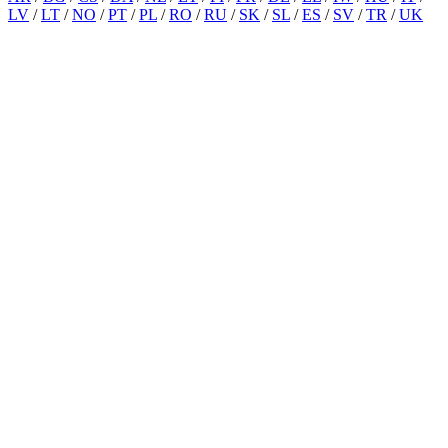
LV
/
LT
/
NO
/
PT
/
PL
/
RO
/
RU
/
SK
/
SL
/
ES
/
SV
/
TR
/
UK