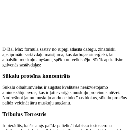
D-Bal Max formula sastāv no rūpīgi atlasīta dabīgu, zinātniski
apstiprinātu sastāvdaļu maisījuma, kas darbojas sinerģiski, lai
atbalstītu muskuļu augšanu, spēku un veiktspēju. Sīkāk apskatīsim
galvenās sastāvdaļas:
Sūkalu proteīna koncentrāts
Sūkalu olbaltumvielas ir augstas kvalitātes neaizvietojamo
aminoskābju avots, kas ir ļoti svarīgas muskuļu proteīnu sintēzei.
Nodrošinot jaunu muskuļu audu celtniecības blokus, sūkalu proteīns
palīdz veicināt ātru muskuļu augšanu.
Tribulus Terrestris
Ir pierādīts, ka šis augs palīdz palielināt dabisko testosterona