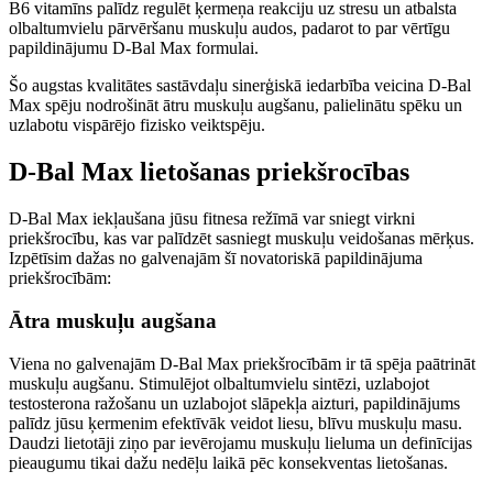
B6 vitamīns palīdz regulēt ķermeņa reakciju uz stresu un atbalsta
olbaltumvielu pārvēršanu muskuļu audos, padarot to par vērtīgu
papildinājumu D-Bal Max formulai.
Šo augstas kvalitātes sastāvdaļu sinerģiskā iedarbība veicina D-Bal
Max spēju nodrošināt ātru muskuļu augšanu, palielinātu spēku un
uzlabotu vispārējo fizisko veiktspēju.
D-Bal Max lietošanas priekšrocības
D-Bal Max iekļaušana jūsu fitnesa režīmā var sniegt virkni
priekšrocību, kas var palīdzēt sasniegt muskuļu veidošanas mērķus.
Izpētīsim dažas no galvenajām šī novatoriskā papildinājuma
priekšrocībām:
Ātra muskuļu augšana
Viena no galvenajām D-Bal Max priekšrocībām ir tā spēja paātrināt
muskuļu augšanu. Stimulējot olbaltumvielu sintēzi, uzlabojot
testosterona ražošanu un uzlabojot slāpekļa aizturi, papildinājums
palīdz jūsu ķermenim efektīvāk veidot liesu, blīvu muskuļu masu.
Daudzi lietotāji ziņo par ievērojamu muskuļu lieluma un definīcijas
pieaugumu tikai dažu nedēļu laikā pēc konsekventas lietošanas.