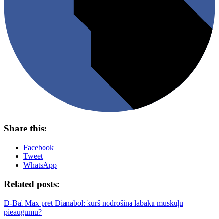
Share this:
Facebook
Tweet
WhatsApp
Related posts:
D-Bal Max pret Dianabol: kurš nodrošina labāku muskuļu
pieaugumu?