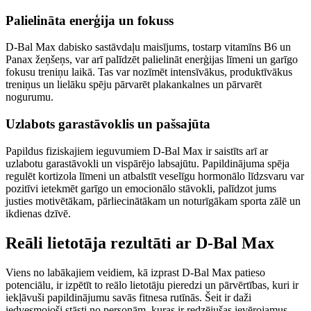
Palielināta enerģija un fokuss
D-Bal Max dabisko sastāvdaļu maisījums, tostarp vitamīns B6 un
Panax žeņšeņs, var arī palīdzēt palielināt enerģijas līmeni un garīgo
fokusu treniņu laikā. Tas var nozīmēt intensīvākus, produktīvākus
treniņus un lielāku spēju pārvarēt plakankalnes un pārvarēt
nogurumu.
Uzlabots garastāvoklis un pašsajūta
Papildus fiziskajiem ieguvumiem D-Bal Max ir saistīts arī ar
uzlabotu garastāvokli un vispārējo labsajūtu. Papildinājuma spēja
regulēt kortizola līmeni un atbalstīt veselīgu hormonālo līdzsvaru var
pozitīvi ietekmēt garīgo un emocionālo stāvokli, palīdzot jums
justies motivētākam, pārliecinātākam un noturīgākam sporta zālē un
ikdienas dzīvē.
Reāli lietotāja rezultāti ar D-Bal Max
Viens no labākajiem veidiem, kā izprast D-Bal Max patieso
potenciālu, ir izpētīt to reālo lietotāju pieredzi un pārvērtības, kuri ir
iekļāvuši papildinājumu savās fitnesa rutīnās. Šeit ir daži
iedvesmojoši stāsti no personām, kuras ir redzējušas ievērojamus