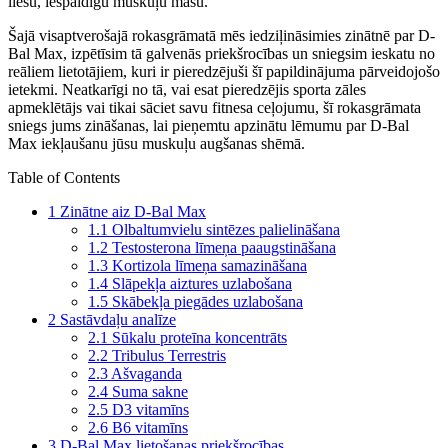
liesu, iespaidīgu muskuļu masu.
Šajā visaptverošajā rokasgrāmatā mēs iedziļināsimies zinātnē par D-
Bal Max, izpētīsim tā galvenās priekšrocības un sniegsim ieskatu no
reāliem lietotājiem, kuri ir pieredzējuši šī papildinājuma pārveidojošo
ietekmi. Neatkarīgi no tā, vai esat pieredzējis sporta zāles
apmeklētājs vai tikai sāciet savu fitnesa ceļojumu, šī rokasgrāmata
sniegs jums zināšanas, lai pieņemtu apzinātu lēmumu par D-Bal
Max iekļaušanu jūsu muskuļu augšanas shēmā.
Table of Contents
1
Zinātne aiz D-Bal Max
1.1
Olbaltumvielu sintēzes palielināšana
1.2
Testosterona līmeņa paaugstināšana
1.3
Kortizola līmeņa samazināšana
1.4
Slāpekļa aiztures uzlabošana
1.5
Skābekļa piegādes uzlabošana
2
Sastāvdaļu analīze
2.1
Sūkalu proteīna koncentrāts
2.2
Tribulus Terrestris
2.3
Ašvaganda
2.4
Suma sakne
2.5
D3 vitamīns
2.6
B6 vitamīns
3
D-Bal Max lietošanas priekšrocības