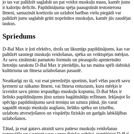
jo tas var palīdzēt saglabāt un pat veidot muskuļu masu, kamēr jums
ir kaloriju deficīts. Papildinājuma spēja paaugstināt testosterona
līmeni, samazināt kortizolu un uzlabot barības vielu piegādi var
palīdzēt jums saglabāt grūti nopelnītos muskuļus, kamēr jūs zaudējat
taukus.
Spriedums
D-Bal Max ir ļoti efektīvs, drošs un likumīgs papildinājums, kas var
palīdzēt sasniegt muskuļu veidošanas, spēka un veiktspējas mērķus.
Ar savu zinātniski pamatoto formulu un pieaugošo apmierināto
lietotāju sarakstu D-Bal Max ir pierādījis, ka tas maina spēli dabiskā
kultūrisma un fitnesa uzlabošanas pasaulē.
Neatkarīgi no tā, vai esat pieredzējis sportists, kurš vēlas pacelt savu
ķermeni uz nākamo līmeni, vai fitnesa entuziasts, kura mērķis ir
izveidot savu pirmo iespaidīgo muskuļu kopumu, D-Bal Max ir
lielisks papildinājums jūsu uztura bagātinātāju režīmam. Iekļaujot šo
spēcīgo papildinājumu savā treniņu un uztura plānā, jūs varat
sagaidīt strauju muskuļu augšanu, lielāku spēku un izturību,
uzlabotu atveseļošanos un vispārēju fiziskās un garīgās labklājības
uzlabošanos.
Tātad, ja esat gatavs atraisīt savu patieso muskuļu veidošanas
potenciālu un sasniegt savu sapņu fizisko uzbūvi, izmēģiniet D-Bal