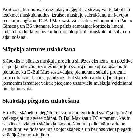
Kortizols, hormons, kas izdalās, reaģējot uz stresu, var kataboliski
ietekmēt muskuļu audus, izraisot muskuļu sabrukšanu un kavējot
muskuļu augšanu. D-Bal Max sastāvā ir tādi savienojumi kā Panax
Ginseng un B6 vitamīns, kas palīdz samazināt kortizola līmeni,
tādējādi radot labvēlīgāku hormonālo profilu muskuļu attīstībai un
atjaunošanai.
Slāpekļa aiztures uzlabošana
Slāpeklis ir būtisks muskuļu proteīnu sintēzes elements, un pozitīva
slāpekļa līdzsvara uzturēšana ir ļoti svarīga muskuļu augšanai. Ir
pierādīts, ka D-Bal Max sastāvdaļas, piemēram, sūkalu proteīna
koncentrāts un leicīns, palīdz uzlabot slāpekļa aizturi, ļaujot jūsu
ķermenim izmantot vairāk pieejamo uzturvielu muskuļu veidošanai
un atjaunošanai.
Skābekļa piegādes uzlabošana
Efektīva skābekļa piegāde muskuļu audiem ir ļoti svarīga optimālai
veiktspējai un atveseļošanai. D-Bal Max satur D3 vitamīnu, kas ir
saistīts ar uzlabotu skābekļa izmantošanu un palielinātu sarkano
asins šūnu veidošanos, uzlabojot skābekļa un barības vielu piegādi
strādājošiem muskuļiem.