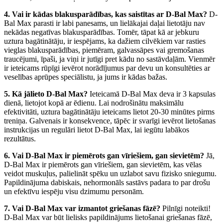
4. Vai ir kādas blakusparādības, kas saistītas ar D-Bal Max?
D-
Bal Max parasti ir labi panesams, un lielākajai daļai lietotāju nav
nekādas negatīvas blakusparādības. Tomēr, tāpat kā ar jebkuru
uztura bagātinātāju, ir iespējams, ka dažiem cilvēkiem var rasties
vieglas blakusparādības, piemēram, galvassāpes vai gremošanas
traucējumi, īpaši, ja viņi ir jutīgi pret kādu no sastāvdaļām. Vienmēr
ir ieteicams rūpīgi ievērot norādījumus par devu un konsultēties ar
veselības aprūpes speciālistu, ja jums ir kādas bažas.
5. Kā jālieto D-Bal Max?
Ieteicamā D-Bal Max deva ir 3 kapsulas
dienā, lietojot kopā ar ēdienu. Lai nodrošinātu maksimālu
efektivitāti, uztura bagātinātāju ieteicams lietot 20-30 minūtes pirms
treniņa. Galvenais ir konsekvence, tāpēc ir svarīgi ievērot lietošanas
instrukcijas un regulāri lietot D-Bal Max, lai iegūtu labākos
rezultātus.
6. Vai D-Bal Max ir piemērots gan vīriešiem, gan sievietēm?
Jā,
D-Bal Max ir piemērots gan vīriešiem, gan sievietēm, kas vēlas
veidot muskuļus, palielināt spēku un uzlabot savu fizisko sniegumu.
Papildinājuma dabiskais, nehormonāls sastāvs padara to par drošu
un efektīvu iespēju visu dzimumu personām.
7. Vai D-Bal Max var izmantot griešanas fāzē?
Pilnīgi noteikti!
D-Bal Max var būt lielisks papildinājums lietošanai griešanas fāzē,