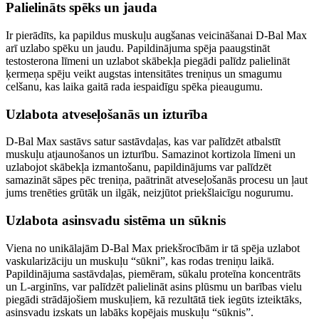
Palielināts spēks un jauda
Ir pierādīts, ka papildus muskuļu augšanas veicināšanai D-Bal Max
arī uzlabo spēku un jaudu. Papildinājuma spēja paaugstināt
testosterona līmeni un uzlabot skābekļa piegādi palīdz palielināt
ķermeņa spēju veikt augstas intensitātes treniņus un smagumu
celšanu, kas laika gaitā rada iespaidīgu spēka pieaugumu.
Uzlabota atveseļošanās un izturība
D-Bal Max sastāvs satur sastāvdaļas, kas var palīdzēt atbalstīt
muskuļu atjaunošanos un izturību. Samazinot kortizola līmeni un
uzlabojot skābekļa izmantošanu, papildinājums var palīdzēt
samazināt sāpes pēc treniņa, paātrināt atveseļošanās procesu un ļaut
jums trenēties grūtāk un ilgāk, neizjūtot priekšlaicīgu nogurumu.
Uzlabota asinsvadu sistēma un sūknis
Viena no unikālajām D-Bal Max priekšrocībām ir tā spēja uzlabot
vaskularizāciju un muskuļu “sūkni”, kas rodas treniņu laikā.
Papildinājuma sastāvdaļas, piemēram, sūkalu proteīna koncentrāts
un L-arginīns, var palīdzēt palielināt asins plūsmu un barības vielu
piegādi strādājošiem muskuļiem, kā rezultātā tiek iegūts izteiktāks,
asinsvadu izskats un labāks kopējais muskuļu “sūknis”.