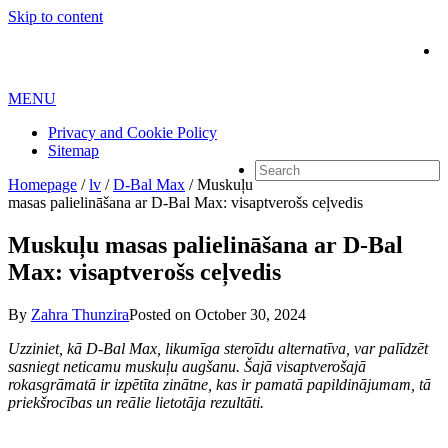
Skip to content
MENU
Privacy and Cookie Policy
Sitemap
Homepage
/
lv
/
D-Bal Max
/
Muskuļu
masas palielināšana ar D-Bal Max: visaptverošs ceļvedis
Muskuļu masas palielināšana ar D-Bal
Max: visaptverošs ceļvedis
By
Zahra Thunzira
Posted on
October 30, 2024
Uzziniet, kā D-Bal Max, likumīga steroīdu alternatīva, var palīdzēt
sasniegt neticamu muskuļu augšanu. Šajā visaptverošajā
rokasgrāmatā ir izpētīta zinātne, kas ir pamatā papildinājumam, tā
priekšrocības un reālie lietotāja rezultāti.