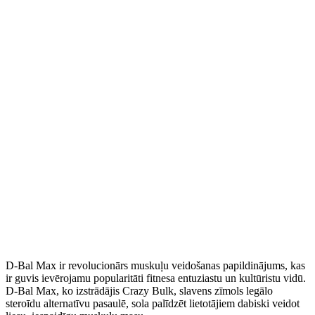
D-Bal Max ir revolucionārs muskuļu veidošanas papildinājums, kas
ir guvis ievērojamu popularitāti fitnesa entuziastu un kultūristu vidū.
D-Bal Max, ko izstrādājis Crazy Bulk, slavens zīmols legālo
steroīdu alternatīvu pasaulē, sola palīdzēt lietotājiem dabiski veidot