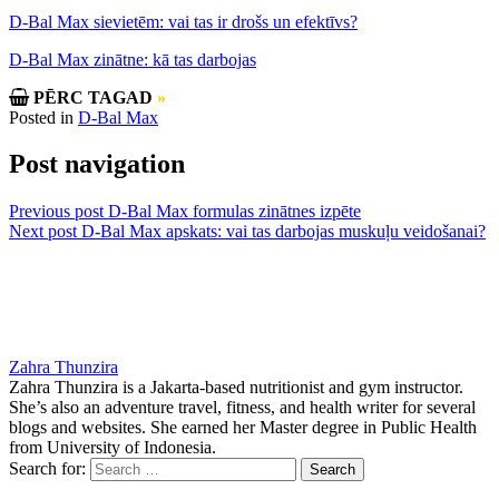
D-Bal Max sievietēm: vai tas ir drošs un efektīvs?
D-Bal Max zinātne: kā tas darbojas
PĒRC TAGAD
»
Posted in
D-Bal Max
Post navigation
Previous post
D-Bal Max formulas zinātnes izpēte
Next post
D-Bal Max apskats: vai tas darbojas muskuļu veidošanai?
Zahra Thunzira
Zahra Thunzira is a Jakarta-based nutritionist and gym instructor.
She’s also an adventure travel, fitness, and health writer for several
blogs and websites. She earned her Master degree in Public Health
from University of Indonesia.
Search for: