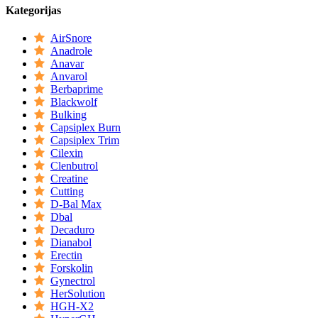
Kategorijas
AirSnore
Anadrole
Anavar
Anvarol
Berbaprime
Blackwolf
Bulking
Capsiplex Burn
Capsiplex Trim
Cilexin
Clenbutrol
Creatine
Cutting
D-Bal Max
Dbal
Decaduro
Dianabol
Erectin
Forskolin
Gynectrol
HerSolution
HGH-X2