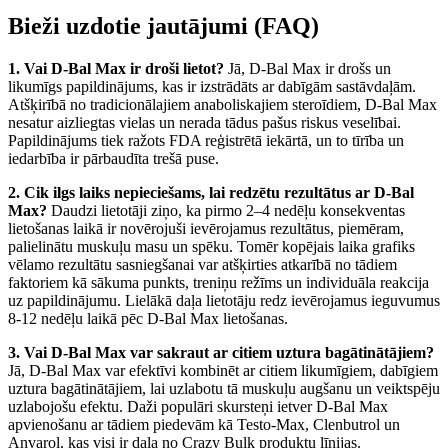
Bieži uzdotie jautājumi (FAQ)
1. Vai D-Bal Max ir droši lietot?
Jā, D-Bal Max ir drošs un
likumīgs papildinājums, kas ir izstrādāts ar dabīgām sastāvdaļām.
Atšķirībā no tradicionālajiem anaboliskajiem steroīdiem, D-Bal Max
nesatur aizliegtas vielas un nerada tādus pašus riskus veselībai.
Papildinājums tiek ražots FDA reģistrētā iekārtā, un to tīrība un
iedarbība ir pārbaudīta trešā puse.
2. Cik ilgs laiks nepieciešams, lai redzētu rezultātus ar D-Bal
Max?
Daudzi lietotāji ziņo, ka pirmo 2–4 nedēļu konsekventas
lietošanas laikā ir novērojuši ievērojamus rezultātus, piemēram,
palielinātu muskuļu masu un spēku. Tomēr kopējais laika grafiks
vēlamo rezultātu sasniegšanai var atšķirties atkarībā no tādiem
faktoriem kā sākuma punkts, treniņu režīms un individuāla reakcija
uz papildinājumu. Lielākā daļa lietotāju redz ievērojamus ieguvumus
8-12 nedēļu laikā pēc D-Bal Max lietošanas.
3. Vai D-Bal Max var sakraut ar citiem uztura bagātinātājiem?
Jā, D-Bal Max var efektīvi kombinēt ar citiem likumīgiem, dabīgiem
uztura bagātinātājiem, lai uzlabotu tā muskuļu augšanu un veiktspēju
uzlabojošu efektu. Daži populāri skursteņi ietver D-Bal Max
apvienošanu ar tādiem piedevām kā Testo-Max, Clenbutrol un
Anvarol, kas visi ir daļa no Crazy Bulk produktu līnijas.