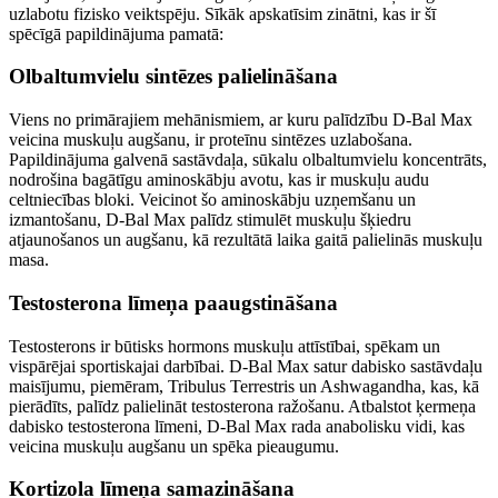
uzlabotu fizisko veiktspēju. Sīkāk apskatīsim zinātni, kas ir šī
spēcīgā papildinājuma pamatā:
Olbaltumvielu sintēzes palielināšana
Viens no primārajiem mehānismiem, ar kuru palīdzību D-Bal Max
veicina muskuļu augšanu, ir proteīnu sintēzes uzlabošana.
Papildinājuma galvenā sastāvdaļa, sūkalu olbaltumvielu koncentrāts,
nodrošina bagātīgu aminoskābju avotu, kas ir muskuļu audu
celtniecības bloki. Veicinot šo aminoskābju uzņemšanu un
izmantošanu, D-Bal Max palīdz stimulēt muskuļu šķiedru
atjaunošanos un augšanu, kā rezultātā laika gaitā palielinās muskuļu
masa.
Testosterona līmeņa paaugstināšana
Testosterons ir būtisks hormons muskuļu attīstībai, spēkam un
vispārējai sportiskajai darbībai. D-Bal Max satur dabisko sastāvdaļu
maisījumu, piemēram, Tribulus Terrestris un Ashwagandha, kas, kā
pierādīts, palīdz palielināt testosterona ražošanu. Atbalstot ķermeņa
dabisko testosterona līmeni, D-Bal Max rada anabolisku vidi, kas
veicina muskuļu augšanu un spēka pieaugumu.
Kortizola līmeņa samazināšana