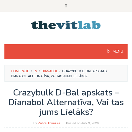
Skip
to
content
MENU
HOMEPAGE
/
LV
/
DIANABOL
/
CRAZYBULK D-BAL APSKATS -
DIANABOL ALTERNATĪVA, VAI TAS JUMS LIELĀKS?
Crazybulk D-Bal apskats –
Dianabol Alternatīva, Vai tas
jums Lielāks?
By
Zahra Thunzira
Posted on
July 9, 2020