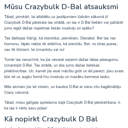
Mūsu Crazybulk D-Bal atsauksmi
Tātad, pirmkārt, lai atbildētu uz jautājumiem lūdzām sākumā šī
Crazybulk D-Bal pārskata tas strādā, un tas ir D Bal tiešām var palīdzēt
jums iegūt dažas nopietnas liesās muskuļu un spēku?
Tas darbojas līdzīgi, kā steroīdus, piemēram, Dianabol. Bet tas nav
hormonu, tāpēc nebūs tik efektīva, kā steroīdu. Bet, no otras puses,
nav tik bīstami, lai izmantotu vai nu!
Tomēr tas nenozīmē, ka jūs nevarat saņemt dažas labas pieaugumu,
izmantojot D-Bal. Tas strādā, un dos jums dažas lieliskas
priekšrocības. Un, kamēr jūs esat mācību grūti un ēd pareizi, jūsu svars
būs iet uz augšu formā tīru muskuļu un mazāku ķermeņa tauku.
Mēs aicinam jūs iet visiem, un kaudze D-Bal ar vienu citu bagātinātāju
Crazy vairumā.
Tātad, mūsu galīgais spriedums šajā Crazybulk D-Bal pārskatīšana, ir,
ka tas ir vērts savu pūles!
Kā nopirkt Crazybulk D Bal