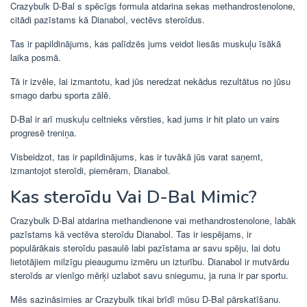
Crazybulk D-Bal s spēcīgs formula atdarina sekas methandrostenolone,
citādi pazīstams kā Dianabol, vectēvs steroīdus.
Tas ir papildinājums, kas palīdzēs jums veidot liesās muskuļu īsākā
laika posmā.
Tā ir izvēle, lai izmantotu, kad jūs neredzat nekādus rezultātus no jūsu
smago darbu sporta zālē.
D-Bal ir arī muskuļu celtnieks vērsties, kad jums ir hit plato un vairs
progresē treniņa.
Visbeidzot, tas ir papildinājums, kas ir tuvākā jūs varat saņemt,
izmantojot steroīdi, piemēram, Dianabol.
Kas steroīdu Vai D-Bal Mimic?
Crazybulk D-Bal atdarina methandienone vai methandrostenolone, labāk
pazīstams kā vectēva steroīdu Dianabol. Tas ir iespējams, ir
populārākais steroīdu pasaulē labi pazīstama ar savu spēju, lai dotu
lietotājiem milzīgu pieaugumu izmēru un izturību. Dianabol ir mutvārdu
steroīds ar vienīgo mērķi uzlabot savu sniegumu, ja runa ir par sportu.
Mēs sazināsimies ar Crazybulk tikai brīdī mūsu D-Bal pārskatīšanu.