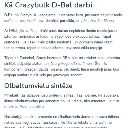
Kā Crazybulk D-Bal darbi
D-Bal no Crazybulk, iespējams, ir vistuvāk lieta, jūs varat saņemt reāls
darījums bez injicēt sev, domājot par ciklu, un pēc cikla ārstēšanu.
Ar DBal, jūs varēsiet droši pack dažas nopietnas liesās muskuļus un
izturību, neriskējot ar kādu no šķebinošs blakusparādības. Tāpat
jāatceras, jūsu sēklinieki paliks neskarts, un joprojām varēs ražot
testosteronu, tāpēc ir nepieciešams, nav post ciklu terapija.
Tāpat kā Dianabol, Crazy beztaras DBal būs arī uzlabot savu proteīnu
sintēzi, slāpekļa aizturi, un jūsu glikogenolīzes līmeni. Šie trīs
komponenti diezgan daudz nosaka, cik daudz liesa muskuļi jums būs
iespēja veidot un cik liels jūs gatavojas saņemt.
Olbaltumvielu sintēze
Pirmkārt, tas uzlabos jūsu proteīnu sintēzi. Tas nozīmē, ka augstāka
likme olbaltumvielas jūs saņemat no jūsu diēta, tiks izmantoti, lai tīra
muskuļu ēkas un spēku.
Raksturīgi, noteikts procents no olbaltumvielu Jums ir ar savu ēdienu
nekad sasniegt savus muskuļus. Tie tiks izniekots un izraidīti no
aknām. Ja D-Bal uzlabo savu proteīnu sintēzi ievērojamu daļu