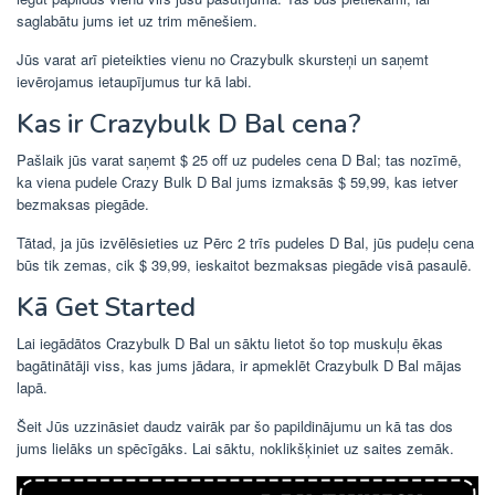
saglabātu jums iet uz trim mēnešiem.
Jūs varat arī pieteikties vienu no Crazybulk skursteņi un saņemt
ievērojamus ietaupījumus tur kā labi.
Kas ir Crazybulk D Bal cena?
Pašlaik jūs varat saņemt $ 25 off uz pudeles cena D Bal; tas nozīmē,
ka viena pudele Crazy Bulk D Bal jums izmaksās $ 59,99, kas ietver
bezmaksas piegāde.
Tātad, ja jūs izvēlēsieties uz Pērc 2 trīs pudeles D Bal, jūs pudeļu cena
būs tik zemas, cik $ 39,99, ieskaitot bezmaksas piegāde visā pasaulē.
Kā Get Started
Lai iegādātos Crazybulk D Bal un sāktu lietot šo top muskuļu ēkas
bagātinātāji viss, kas jums jādara, ir apmeklēt Crazybulk D Bal mājas
lapā.
Šeit Jūs uzzināsiet daudz vairāk par šo papildinājumu un kā tas dos
jums lielāks un spēcīgāks. Lai sāktu, noklikšķiniet uz saites zemāk.