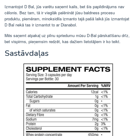
Izmantojot D Bal, jūs varētu saņemt kails, bet šis papildinājums nav
cēlonis. Bez tam, tā ir vieglāk palēnināt jūsu baldness procesu
produktu, piemēram, minoksidila izmanto tajā pašā laikā jūs izmantojat
D Bal nekā tas ir izmantot to ar Dianabol.
Mēs saņemt atpakaļ uz pilnu spriedumu mūsu D-Bal pārskatīšanu drīz,
bet vispirms, pieņemsim redzēt, kas dažiem lietotājiem ir ko teikt.
Sastāvdaļas