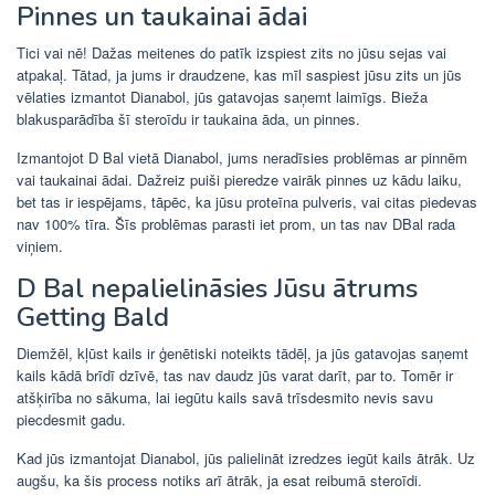
Pinnes un taukainai ādai
Tici vai nē! Dažas meitenes do patīk izspiest zits no jūsu sejas vai
atpakaļ. Tātad, ja jums ir draudzene, kas mīl saspiest jūsu zits un jūs
vēlaties izmantot Dianabol, jūs gatavojas saņemt laimīgs. Bieža
blakusparādība šī steroīdu ir taukaina āda, un pinnes.
Izmantojot D Bal vietā Dianabol, jums neradīsies problēmas ar pinnēm
vai taukainai ādai. Dažreiz puiši pieredze vairāk pinnes uz kādu laiku,
bet tas ir iespējams, tāpēc, ka jūsu proteīna pulveris, vai citas piedevas
nav 100% tīra. Šīs problēmas parasti iet prom, un tas nav DBal rada
viņiem.
D Bal nepalielināsies Jūsu ātrums
Getting Bald
Diemžēl, kļūst kails ir ģenētiski noteikts tādēļ, ja jūs gatavojas saņemt
kails kādā brīdī dzīvē, tas nav daudz jūs varat darīt, par to. Tomēr ir
atšķirība no sākuma, lai iegūtu kails savā trīsdesmito nevis savu
piecdesmit gadu.
Kad jūs izmantojat Dianabol, jūs palielināt izredzes iegūt kails ātrāk. Uz
augšu, ka šis process notiks arī ātrāk, ja esat reibumā steroīdi.