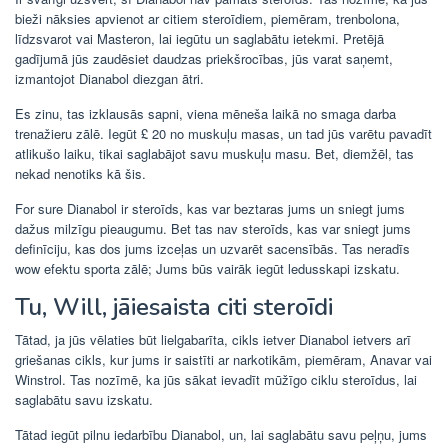
bieži nāksies apvienot ar citiem steroīdiem, piemēram, trenbolona, ​​
līdzsvarot vai Masteron, lai iegūtu un saglabātu ietekmi. Pretējā
gadījumā jūs zaudēsiet daudzas priekšrocības, jūs varat saņemt,
izmantojot Dianabol diezgan ātri.
Es zinu, tas izklausās sapni, viena mēneša laikā no smaga darba
trenažieru zālē. Iegūt £ 20 no muskuļu masas, un tad jūs varētu pavadīt
atlikušo laiku, tikai saglabājot savu muskuļu masu. Bet, diemžēl, tas
nekad nenotiks kā šis.
For sure Dianabol ir steroīds, kas var beztaras jums un sniegt jums
dažus milzīgu pieaugumu. Bet tas nav steroīds, kas var sniegt jums
definīciju, kas dos jums izceļas un uzvarēt sacensībās. Tas neradīs
wow efektu sporta zālē; Jums būs vairāk iegūt ledusskapi izskatu.
Tu, Will, jāiesaista citi steroīdi
Tātad, ja jūs vēlaties būt lielgabarīta, cikls ietver Dianabol ietvers arī
griešanas cikls, kur jums ir saistīti ar narkotikām, piemēram, Anavar vai
Winstrol. Tas nozīmē, ka jūs sākat ievadīt mūžīgo ciklu steroīdus, lai
saglabātu savu izskatu.
Tātad iegūt pilnu iedarbību Dianabol, un, lai saglabātu savu peļņu, jums