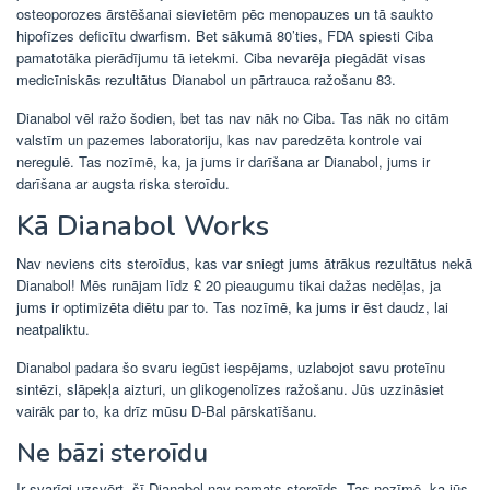
osteoporozes ārstēšanai sievietēm pēc menopauzes un tā saukto
hipofīzes deficītu dwarfism. Bet sākumā 80’ties, FDA spiesti Ciba
pamatotāka pierādījumu tā ietekmi. Ciba nevarēja piegādāt visas
medicīniskās rezultātus Dianabol un pārtrauca ražošanu 83.
Dianabol vēl ražo šodien, bet tas nav nāk no Ciba. Tas nāk no citām
valstīm un pazemes laboratoriju, kas nav paredzēta kontrole vai
neregulē. Tas nozīmē, ka, ja jums ir darīšana ar Dianabol, jums ir
darīšana ar augsta riska steroīdu.
Kā Dianabol Works
Nav neviens cits steroīdus, kas var sniegt jums ātrākus rezultātus nekā
Dianabol! Mēs runājam līdz £ 20 pieaugumu tikai dažas nedēļas, ja
jums ir optimizēta diētu par to. Tas nozīmē, ka jums ir ēst daudz, lai
neatpaliktu.
Dianabol padara šo svaru iegūst iespējams, uzlabojot savu proteīnu
sintēzi, slāpekļa aizturi, un glikogenolīzes ražošanu. Jūs uzzināsiet
vairāk par to, ka drīz mūsu D-Bal pārskatīšanu.
Ne bāzi steroīdu
Ir svarīgi uzsvērt, šī Dianabol nav pamats steroīds. Tas nozīmē, ka jūs