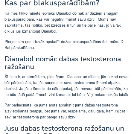
Kas par blakusparādībām?
Kā mēs tikko minēts iepriekš Dianabol do nāk ar dažiem smagām
blakusparādībām, kas var negatīvi mainīt savu dzīvi. Mums nav
saprotams, tas notiks, bet izredzes ir tur, un tie palielinās, jo vairāk
ciklus jūs izmantojat Dianabol.
Pieņemsim ņemt tuvāk apskatīt dažas blakusparādības šeit mūsu D-
Bal pārskatīšanu.
Dianabol nomāc dabas testosterona
ražošanu
Šī lieta ir, ar steroīdiem, piemēram, Dianabol un citiem, jūs nekad nevar
būt pārliecināts, ka jūs saņemsiet savu testosterona līmeni atpakaļ
dabiski. Ja jūsu līmenis do nāk atpakaļ, jūs nevarat būt pārliecināts, ka
tie būs tādā pašā līmenī, viņi izmanto, lai būtu. Viņi nekad nekļūs labāk.
Par pārliecināts, ka jums ārsts aprakstīt jums dažas testosterona
aizvietošanas terapiju, bet jums var, iespējams, galu galā, kam injicēt
sevi ar testosterona par pārējo savu dzīvi.
Jūsu dabas testosterona ražošanu un