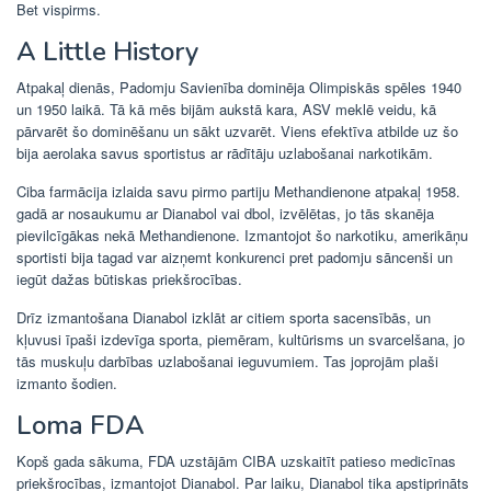
Bet vispirms.
A Little History
Atpakaļ dienās, Padomju Savienība dominēja Olimpiskās spēles 1940
un 1950 laikā. Tā kā mēs bijām aukstā kara, ASV meklē veidu, kā
pārvarēt šo dominēšanu un sākt uzvarēt. Viens efektīva atbilde uz šo
bija aerolaka savus sportistus ar rādītāju uzlabošanai narkotikām.
Ciba farmācija izlaida savu pirmo partiju Methandienone atpakaļ 1958.
gadā ar nosaukumu ar Dianabol vai dbol, izvēlētas, jo tās skanēja
pievilcīgākas nekā Methandienone. Izmantojot šo narkotiku, amerikāņu
sportisti bija tagad var aizņemt konkurenci pret padomju sāncenši un
iegūt dažas būtiskas priekšrocības.
Drīz izmantošana Dianabol izklāt ar citiem sporta sacensībās, un
kļuvusi īpaši izdevīga sporta, piemēram, kultūrisms un svarcelšana, jo
tās muskuļu darbības uzlabošanai ieguvumiem. Tas joprojām plaši
izmanto šodien.
Loma FDA
Kopš gada sākuma, FDA uzstājām CIBA uzskaitīt patieso medicīnas
priekšrocības, izmantojot Dianabol. Par laiku, Dianabol tika apstiprināts