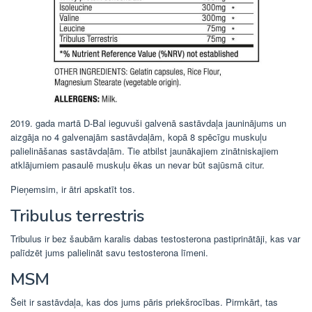
2019. gada martā D-Bal ieguvuši galvenā sastāvdaļa jauninājums un
aizgāja no 4 galvenajām sastāvdaļām, kopā 8 spēcīgu muskuļu
palielināšanas sastāvdaļām. Tie atbilst jaunākajiem zinātniskajiem
atklājumiem pasaulē muskuļu ēkas un nevar būt sajūsmā citur.
Pieņemsim, ir ātri apskatīt tos.
Tribulus terrestris
Tribulus ir bez šaubām karalis dabas testosterona pastiprinātāji, kas var
palīdzēt jums palielināt savu testosterona līmeni.
MSM
Šeit ir sastāvdaļa, kas dos jums pāris priekšrocības. Pirmkārt, tas