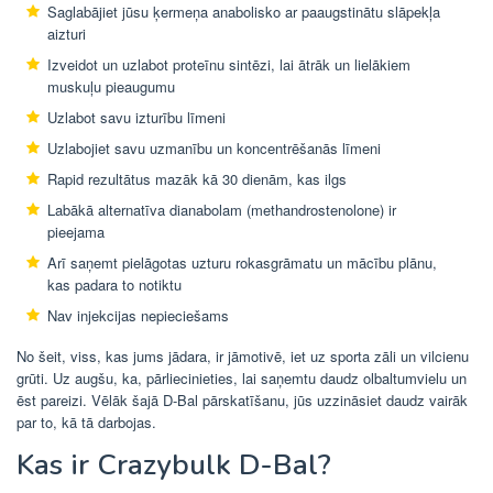
Saglabājiet jūsu ķermeņa anabolisko ar paaugstinātu slāpekļa
aizturi
Izveidot un uzlabot proteīnu sintēzi, lai ātrāk un lielākiem
muskuļu pieaugumu
Uzlabot savu izturību līmeni
Uzlabojiet savu uzmanību un koncentrēšanās līmeni
Rapid rezultātus mazāk kā 30 dienām, kas ilgs
Labākā alternatīva dianabolam (methandrostenolone) ir
pieejama
Arī saņemt pielāgotas uzturu rokasgrāmatu un mācību plānu,
kas padara to notiktu
Nav injekcijas nepieciešams
No šeit, viss, kas jums jādara, ir jāmotivē, iet uz sporta zāli un vilcienu
grūti. Uz augšu, ka, pārliecinieties, lai saņemtu daudz olbaltumvielu un
ēst pareizi. Vēlāk šajā D-Bal pārskatīšanu, jūs uzzināsiet daudz vairāk
par to, kā tā darbojas.
Kas ir Crazybulk D-Bal?