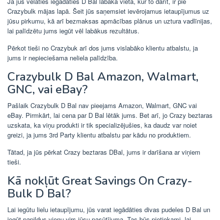
Ja jūs vēlaties iegādāties D Bal labākā vieta, kur to darīt, ir pie
Crazybulk mājas lapā. Šeit jūs saņemsiet ievērojamus ietaupījumus uz
jūsu pirkumu, kā arī bezmaksas apmācības plānus un uztura vadlīnijas,
lai palīdzētu jums iegūt vēl labākus rezultātus.
Pērkot tieši no Crazybuk arī dos jums vislabāko klientu atbalstu, ja
jums ir nepieciešama neliela palīdzība.
Crazybulk D Bal Amazon, Walmart,
GNC, vai eBay?
Pašlaik Crazybulk D Bal nav pieejams Amazon, Walmart, GNC vai
eBay. Pirmkārt, lai cena par D Bal lētāk jums. Bet arī, jo Crazy beztaras
uzskata, ka viņu produkti ir tik specializējušies, ka daudz var noiet
greizi, ja jums 3rd Party klientu atbalstu par kādu no produktiem.
Tātad, ja jūs pērkat Crazy beztaras DBal, jums ir darīšana ar viņiem
tieši.
Kā nokļūt Great Savings On Crazy-
Bulk D Bal?
Lai iegūtu lielu ietaupījumu, jūs varat iegādāties divas pudeles D Bal un
iegūt papildus vienu virs jūsu pasūtījuma. Tas būs pietiekami, lai