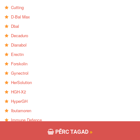
Cutting
D-Bal Max
Dbal
Decaduro
Dianabol
Erectin
Forskolin
Gynectrol
HerSolution
HGH-X2
HyperGH
Ibutamoren
Immune Defence
Saistīts Post
PĒRC TAGAD
»