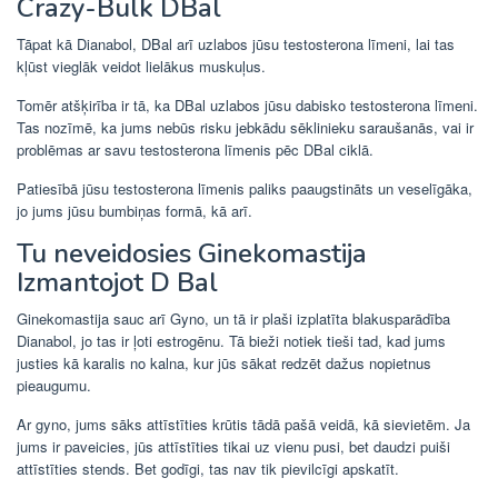
Crazy-Bulk DBal
Tāpat kā Dianabol, DBal arī uzlabos jūsu testosterona līmeni, lai tas
kļūst vieglāk veidot lielākus muskuļus.
Tomēr atšķirība ir tā, ka DBal uzlabos jūsu dabisko testosterona līmeni.
Tas nozīmē, ka jums nebūs risku jebkādu sēklinieku saraušanās, vai ir
problēmas ar savu testosterona līmenis pēc DBal ciklā.
Patiesībā jūsu testosterona līmenis paliks paaugstināts un veselīgāka,
jo jums jūsu bumbiņas formā, kā arī.
Tu neveidosies Ginekomastija
Izmantojot D Bal
Ginekomastija sauc arī Gyno, un tā ir plaši izplatīta blakusparādība
Dianabol, jo tas ir ļoti estrogēnu. Tā bieži notiek tieši tad, kad jums
justies kā karalis no kalna, kur jūs sākat redzēt dažus nopietnus
pieaugumu.
Ar gyno, jums sāks attīstīties krūtis tādā pašā veidā, kā sievietēm. Ja
jums ir paveicies, jūs attīstīties tikai uz vienu pusi, bet daudzi puiši
attīstīties stends. Bet godīgi, tas nav tik pievilcīgi apskatīt.