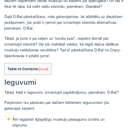
dažiem nopietniem liesās muskuļu un saņemt jūs spēcīgāka? Un tas ir
tikai tik laba, kā veikt reālu steroīdu, piemēram, Dianabol?
Šajā D-Bal pārskatīšanu, mēs gatavojamies, lai atbildētu uz daudziem
jautājumiem, jūs puiši ir ņemot par izmantojot steroīdu alternatīvas,
piemēram, D-Bal.
Tātad, ja jums ir pa ceļam uz “tumšo pusi”, nopietni domāt par
izmantojot steroīdi? Vai jūs meklējat veidus, kā iegūt dažus labākus
muskuļu veidošanas rezultātus? Tad šī pārskatīšana D-Bal no Crazy-
lejamkravas ir priekš jums!
Table of Contents
[
show
]
Ieguvumi
Tātad, kādi ir ieguvumi, izmantojot papildinājumu, piemēram, D-Bal?
Paņemsim īsu pārskatu par dažiem būtiskiem ieguvumiem jūs
gatavojas saņemt.
Ātri iegūstiet ilgtspējīgu muskuļu pieaugumu izmērs un
stiprums