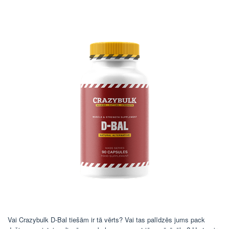
Vai Crazybulk D-Bal tiešām ir tā vērts? Vai tas palīdzēs jums pack