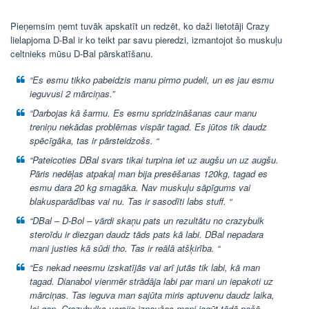
Pieņemsim ņemt tuvāk apskatīt un redzēt, ko daži lietotāji Crazy
lielapjoma D-Bal ir ko teikt par savu pieredzi, izmantojot šo muskuļu
celtnieks mūsu D-Bal pārskatīšanu.
“Es esmu tikko pabeidzis manu pirmo pudeli, un es jau esmu
ieguvusi 2 mārciņas.”
“Darbojas kā šarmu. Es esmu spridzināšanas caur manu
treniņu nekādas problēmas vispār tagad. Es jūtos tik daudz
spēcīgāka, tas ir pārsteidzošs. “
“Pateicoties DBal svars tikai turpina iet uz augšu un uz augšu.
Pāris nedēļas atpakaļ man bija presēšanas 120kg, tagad es
esmu dara 20 kg smagāka. Nav muskuļu sāpīgums vai
blakusparādības vai nu. Tas ir sasodīti labs stuff. “
“DBal – D-Bol – vārdi skaņu pats un rezultātu no crazybulk
steroīdu ir diezgan daudz tāds pats kā labi. DBal nepadara
mani justies kā sūdi tho. Tas ir reālā atšķirība. “
“Es nekad neesmu izskatījās vai arī jutās tik labi, kā man
tagad. Dianabol vienmēr strādāja labi par mani un iepakoti uz
mārciņas. Tas ieguva man sajūta miris aptuvenu daudz laika,
lai gan. Crazybulks versija izpaužas mani iegūt tādā pašā