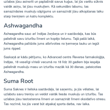
uzlabos jūsu asinsriti un paplašināt savus kuģus, lai jūs varētu sūknis
vairāk asiņu, lai jūsu muskuļiem. Kā sekundāro labumu, tas
samazināsies muskuļu sāpīgums un samazināt jūsu atkopšanas laiku
starp treniņiem un katru komplektu.
Ashwagandha
Ashwagandha sauc arī Indijas žeņšeņa un ir sastāvdaļa, kas būs
palielināt savu izturību līmeni un kopējo lielumu. Tajā pašā laikā,
Ashwagandha palīdzēs jums atbrīvoties no ķermeņa tauku un iegūt
jums ripped.
Saskaņā ar kādu pētījumu, ko Advanced centrs Reverse farmakoloģija,
Indijas, 18 veselīgi vīrieši vecumā no 18 līdz 30 gadiem bija iespēja
palielināt muskuļu masu un izturību mazāk kā 30 dienas, pateicoties
Ashwagandha.
Suma Root
Suma Saknes ir lieliska sastāvdaļa, lai saņemtu, ja jūs vēlaties, lai
uzlabotu savu treniņu un veidot vairāk liesās muskuļu un izturību. Tas
uzlabos jūsu testosterona līmeni un samazināt līmeni oksidatīvo stresu.
Tas nozīmē, ka jūs varat būt atpakaļ sporta darba, nav laika.