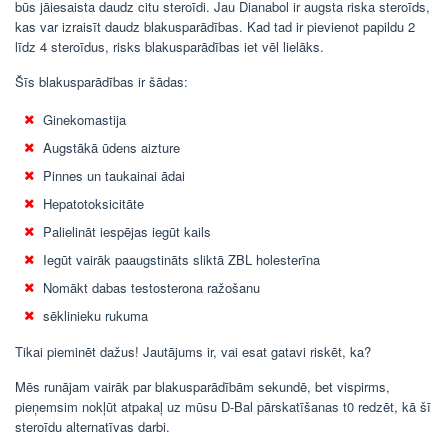
būs jāiesaista daudz citu steroīdi. Jau Dianabol ir augsta riska steroīds,
kas var izraisīt daudz blakusparādības. Kad tad ir pievienot papildu 2
līdz 4 steroīdus, risks blakusparādības iet vēl lielāks.
Šīs blakusparādības ir šādas:
Ginekomastija
Augstākā ūdens aizture
Pinnes un taukainai ādai
Hepatotoksicitāte
Palielināt iespējas iegūt kails
Iegūt vairāk paaugstināts sliktā ZBL holesterīna
Nomākt dabas testosterona ražošanu
sēklinieku rukuma
Tikai pieminēt dažus! Jautājums ir, vai esat gatavi riskēt, ka?
Mēs runājam vairāk par blakusparādībām sekundē, bet vispirms,
pieņemsim nokļūt atpakaļ uz mūsu D-Bal pārskatīšanas t0 redzēt, kā šī
steroīdu alternatīvas darbi.