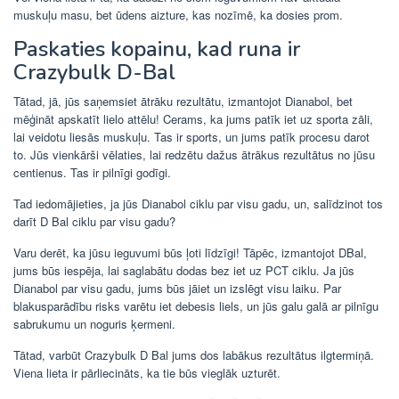
muskuļu masu, bet ūdens aizture, kas nozīmē, ka dosies prom.
Paskaties kopainu, kad runa ir
Crazybulk D-Bal
Tātad, jā, jūs saņemsiet ātrāku rezultātu, izmantojot Dianabol, bet
mēģināt apskatīt lielo attēlu! Cerams, ka jums patīk iet uz sporta zāli,
lai veidotu liesās muskuļu. Tas ir sports, un jums patīk procesu darot
to. Jūs vienkārši vēlaties, lai redzētu dažus ātrākus rezultātus no jūsu
centienus. Tas ir pilnīgi godīgi.
Tad iedomājieties, ja jūs Dianabol ciklu par visu gadu, un, salīdzinot tos
darīt D Bal ciklu par visu gadu?
Varu derēt, ka jūsu ieguvumi būs ļoti līdzīgi! Tāpēc, izmantojot DBal,
jums būs iespēja, lai saglabātu dodas bez iet uz PCT ciklu. Ja jūs
Dianabol par visu gadu, jums būs jāiet un izslēgt visu laiku. Par
blakusparādību risks varētu iet debesis liels, un jūs galu galā ar pilnīgu
sabrukumu un noguris ķermeni.
Tātad, varbūt Crazybulk D Bal jums dos labākus rezultātus ilgtermiņā.
Viena lieta ir pārliecināts, ka tie būs vieglāk uzturēt.