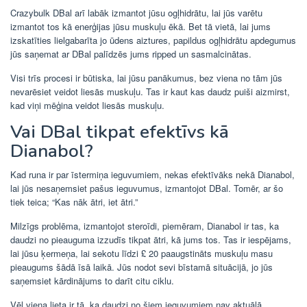
Crazybulk DBal arī labāk izmantot jūsu ogļhidrātu, lai jūs varētu
izmantot tos kā enerģijas jūsu muskuļu ēkā. Bet tā vietā, lai jums
izskatīties lielgabarīta jo ūdens aiztures, papildus ogļhidrātu apdegumus
jūs saņemat ar DBal palīdzēs jums ripped un sasmalcinātas.
Visi trīs procesi ir būtiska, lai jūsu panākumus, bez viena no tām jūs
nevarēsiet veidot liesās muskuļu. Tas ir kaut kas daudz puiši aizmirst,
kad viņi mēģina veidot liesās muskuļu.
Vai DBal tikpat efektīvs kā
Dianabol?
Kad runa ir par īstermiņa ieguvumiem, nekas efektīvāks nekā Dianabol,
lai jūs nesaņemsiet pašus ieguvumus, izmantojot DBal. Tomēr, ar šo
tiek teica; “Kas nāk ātri, iet ātri.”
Milzīgs problēma, izmantojot steroīdi, piemēram, Dianabol ir tas, ka
daudzi no pieauguma izzudīs tikpat ātri, kā jums tos. Tas ir iespējams,
lai jūsu ķermeņa, lai sekotu līdzi £ 20 paaugstināts muskuļu masu
pieaugums šādā īsā laikā. Jūs nodot sevi bīstamā situācijā, jo jūs
saņemsiet kārdinājums to darīt citu ciklu.
Vēl viena lieta ir tā, ka daudzi no šiem ieguvumiem nav aktuālā