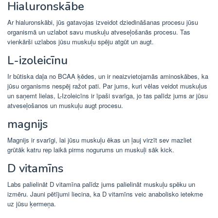
Hialuronskābe
Ar hialuronskābi, jūs gatavojas izveidot dziedināšanas procesu jūsu
organismā un uzlabot savu muskuļu atveseļošanās procesu. Tas
vienkārši uzlabos jūsu muskuļu spēju atgūt un augt.
L-izoleicīnu
Ir būtiska daļa no BCAA ķēdes, un ir neaizvietojamās aminoskābes, ka
jūsu organisms nespēj ražot pati. Par jums, kuri vēlas veidot muskuļus
un saņemt lielas, L-Izoleicīns ir īpaši svarīga, jo tas palīdz jums ar jūsu
atveseļošanos un muskuļu augt procesu.
magnijs
Magnijs ir svarīgi, lai jūsu muskuļu ēkas un ļauj virzīt sev mazliet
grūtāk katru rep laikā pirms nogurums un muskuļi sāk kick.
D vitamīns
Labs palielināt D vitamīna palīdz jums palielināt muskuļu spēku un
izmēru. Jauni pētījumi liecina, ka D vitamīns veic anabolisko ietekme
uz jūsu ķermeņa.