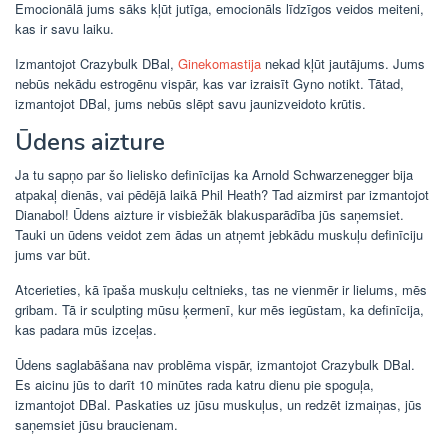
Emocionālā jums sāks kļūt jutīga, emocionāls līdzīgos veidos meiteni,
kas ir savu laiku.
Izmantojot Crazybulk DBal,
Ginekomastija
nekad kļūt jautājums. Jums
nebūs nekādu estrogēnu vispār, kas var izraisīt Gyno notikt. Tātad,
izmantojot DBal, jums nebūs slēpt savu jaunizveidoto krūtis.
Ūdens aizture
Ja tu sapņo par šo lielisko definīcijas ka Arnold Schwarzenegger bija
atpakaļ dienās, vai pēdējā laikā Phil Heath? Tad aizmirst par izmantojot
Dianabol! Ūdens aizture ir visbiežāk blakusparādība jūs saņemsiet.
Tauki un ūdens veidot zem ādas un atņemt jebkādu muskuļu definīciju
jums var būt.
Atcerieties, kā īpaša muskuļu celtnieks, tas ne vienmēr ir lielums, mēs
gribam. Tā ir sculpting mūsu ķermenī, kur mēs iegūstam, ka definīcija,
kas padara mūs izceļas.
Ūdens saglabāšana nav problēma vispār, izmantojot Crazybulk DBal.
Es aicinu jūs to darīt 10 minūtes rada katru dienu pie spoguļa,
izmantojot DBal. Paskaties uz jūsu muskuļus, un redzēt izmaiņas, jūs
saņemsiet jūsu braucienam.