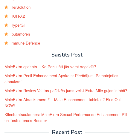
HerSolution
HGH-X2
HyperGH
Ibutamoren
Immune Defence
Saistīts Post
MaleExtra apskats – Ko Rezultāti jūs varat sagaidīt?
MaleExtra Penil Enhancement Apskats: Pierādījumi Pamatojoties
atsauksmi
MaleExtra Review Vai tas palīdzēs jums veikt Extra Mile guļamistabā?
MaleExtra Atsauksmes: # 1 Male Enhancement tabletes? Find Out
NOW!
Klientu atsauksmes: MaleExtra Sexual Performance Enhancement Pill
un Testosterons Booster
Recent Post