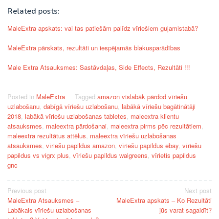
Related posts:
MaleExtra apskats: vai tas patiešām palīdz vīriešiem guļamistabā?
MaleExtra pārskats, rezultāti un iespējamās blakusparādības
Male Extra Atsauksmes: Sastāvdaļas, Side Effects, Rezultāti !!!
Posted in
MaleExtra
Tagged
amazon vislabāk pārdod vīriešu
uzlabošanu
,
dabīgā vīriešu uzlabošanu
,
labākā vīriešu bagātinātāji
2018
,
labākā vīriešu uzlabošanas tabletes
,
maleextra klientu
atsauksmes
,
maleextra pārdošanai
,
maleextra pirms pēc rezultātiem
,
maleextra rezultātus attēlus
,
maleextra vīriešu uzlabošanas
atsauksmes
,
vīriešu papildus amazon
,
vīriešu papildus ebay
,
vīriešu
papildus vs vigrx plus
,
vīriešu papildus walgreens
,
vīrietis papildus
gnc
Post
Previous post
Next post
MaleExtra Atsauksmes –
MaleExtra apskats – Ko Rezultāti
navigation
Labākais vīriešu uzlabošanas
jūs varat sagaidīt?