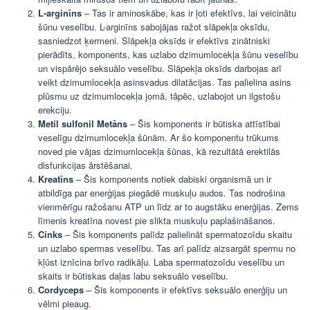
L-arginīns
– Tas ir aminoskābe, kas ir ļoti efektīvs, lai veicinātu
šūnu veselību. L-arginīns sabojājas ražot slāpekļa oksīdu,
sasniedzot ķermeni. Slāpekļa oksīds ir efektīvs zinātniski
pierādīts, komponents, kas uzlabo dzimumlocekļa šūnu veselību
un vispārējo seksuālo veselību. Slāpekļa oksīds darbojas arī
veikt dzimumlocekļa asinsvadus dilatācijas. Tas palielina asins
plūsmu uz dzimumlocekļa jomā, tāpēc, uzlabojot un ilgstošu
erekciju.
Metil sulfonil Metāns
– Šis komponents ir būtiska attīstībai
veselīgu dzimumlocekļa šūnām. Ar šo komponentu trūkums
noved pie vājas dzimumlocekļa šūnas, kā rezultātā erektilās
disfunkcijas ārstēšanai.
Kreatīns
– Šis komponents notiek dabiski organismā un ir
atbildīga par enerģijas piegādē muskuļu audos. Tas nodrošina
vienmērīgu ražošanu ATP un līdz ar to augstāku enerģijas. Zems
līmenis kreatīna novest pie slikta muskuļu paplašināšanos.
Cinks
– Šis komponents palīdz palielināt spermatozoīdu skaitu
un uzlabo spermas veselību. Tas arī palīdz aizsargāt spermu no
kļūst iznīcina brīvo radikāļu. Laba spermatozoīdu veselību un
skaits ir būtiskas daļas labu seksuālo veselību.
Cordyceps
– Šis komponents ir efektīvs seksuālo enerģiju un
vēlmi pieaug.