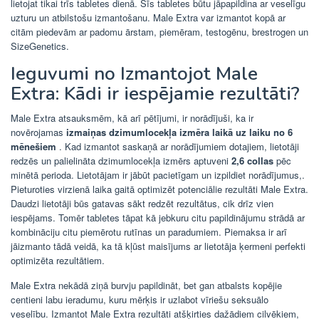
lietojat tikai trīs tabletes dienā. Šīs tabletes būtu jāpapildina ar veselīgu
uzturu un atbilstošu izmantošanu. Male Extra var izmantot kopā ar
citām piedevām ar padomu ārstam, piemēram, testogēnu, brestrogen un
SizeGenetics.
Ieguvumi no Izmantojot Male
Extra: Kādi ir iespējamie rezultāti?
Male Extra atsauksmēm, kā arī pētījumi, ir norādījuši, ka ir
novērojamas
izmaiņas dzimumlocekļa izmēra laikā uz laiku no 6
mēnešiem
. Kad izmantot saskaņā ar norādījumiem dotajiem, lietotāji
redzēs un palielināta dzimumlocekļa izmērs aptuveni
2,6 collas
pēc
minētā perioda. Lietotājam ir jābūt pacietīgam un izpildiet norādījumus,.
Pieturoties virzienā laika gaitā optimizēt potenciālie rezultāti Male Extra.
Daudzi lietotāji būs gatavas sākt redzēt rezultātus, cik drīz vien
iespējams. Tomēr tabletes tāpat kā jebkuru citu papildinājumu strādā ar
kombināciju citu piemērotu rutīnas un paradumiem. Piemaksa ir arī
jāizmanto tādā veidā, ka tā kļūst maisījums ar lietotāja ķermeni perfekti
optimizēta rezultātiem.
Male Extra nekādā ziņā burvju papildināt, bet gan atbalsts kopējie
centieni labu ieradumu, kuru mērķis ir uzlabot vīriešu seksuālo
veselību. Izmantot Male Extra rezultāti atšķirties dažādiem cilvēkiem,