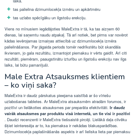
laikā.
tas palielina dzimumlocekļa izmēru un apkārtmēru
tas uzlabo spēcīgāku un ilgstošu erekciju.
Viens no mīnusiem iegādājoties MaleExtra ir tā, ka tas aizņem 60
dienas, lai saņemtu naudu atpakaļ. Tā arī notiek, bet pirms var novērot
kādas ievērojamas izmaiņas attiecībā uz dzimumlocekļa izmēra
palielināšanos. Par jāgaida periods tomēr nedrīkstētu būt skandāla
ikvienam, jo ​​gala rezultātu, izmantojot piemaksu ir vērts gaidīt. Arī citi
rezultāti, piemēram, paaugstinātu izturību un ilgstošu erekciju nav ilgs
laiks, lai būtu pamanījuši.
Male Extra Atsauksmes klientiem
– ko viņi saka?
MaleExtra ir daudz pārskatus pieejama saistībā ar šo vīriešu
uzlabošanas tabletes. Ar MaleExtra atsauksmēm atradām forumos, ir
pozitīvi un lielākoties atsauksmes par preparāta efektivitāti.
Ir daudz
vairāk atsauksmes par produktu visā internetā, un tie visi ir pozitīvi
. Daudzi recenzenti ir MaleExtra tiešsaistē pircēji. Lielākā daļa cilvēku
šķiet ieinteresēja ar to, ka piemaksa ir nekādas blakusparādības.
Dzimumlocekļa paplašināšanās aspekts ir arī lieliska lieta par piemaksu