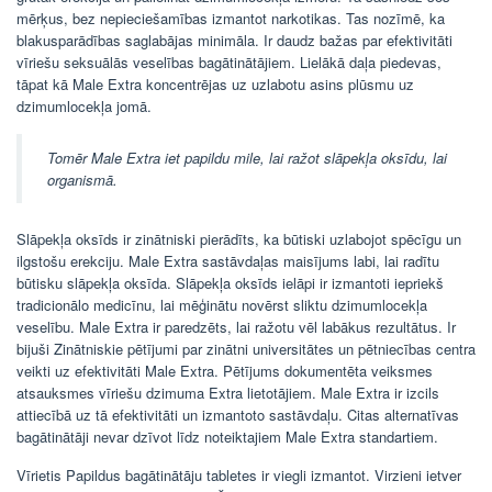
mērķus, bez nepieciešamības izmantot narkotikas. Tas nozīmē, ka
blakusparādības saglabājas minimāla. Ir daudz bažas par efektivitāti
vīriešu seksuālās veselības bagātinātājiem. Lielākā daļa piedevas,
tāpat kā Male Extra koncentrējas uz uzlabotu asins plūsmu uz
dzimumlocekļa jomā.
Tomēr Male Extra iet papildu mile, lai ražot slāpekļa oksīdu, lai
organismā.
Slāpekļa oksīds ir zinātniski pierādīts, ka būtiski uzlabojot spēcīgu un
ilgstošu erekciju. Male Extra sastāvdaļas maisījums labi, lai radītu
būtisku slāpekļa oksīda. Slāpekļa oksīds ielāpi ir izmantoti iepriekš
tradicionālo medicīnu, lai mēģinātu novērst sliktu dzimumlocekļa
veselību. Male Extra ir paredzēts, lai ražotu vēl labākus rezultātus. Ir
bijuši Zinātniskie pētījumi par zinātni universitātes un pētniecības centra
veikti uz efektivitāti Male Extra. Pētījums dokumentēta veiksmes
atsauksmes vīriešu dzimuma Extra lietotājiem. Male Extra ir izcils
attiecībā uz tā efektivitāti un izmantoto sastāvdaļu. Citas alternatīvas
bagātinātāji nevar dzīvot līdz noteiktajiem Male Extra standartiem.
Vīrietis Papildus bagātinātāju tabletes ir viegli izmantot. Virzieni ietver