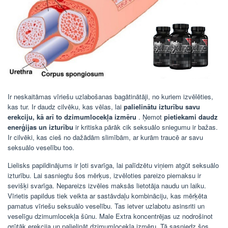
Ir neskaitāmas vīriešu uzlabošanas bagātinātāji, no kuriem izvēlēties,
kas tur. Ir daudz cilvēku, kas vēlas, lai
palielinātu izturību savu
erekciju, kā arī to dzimumlocekļa izmēru
. Ņemot
pietiekami daudz
enerģijas un izturību
ir kritiska pārāk cik seksuālo sniegumu ir bažas.
Ir cilvēki, kas cieš no dažādām slimībām, ar kurām traucē ar savu
seksuālo veselību too.
Lielisks papildinājums ir ļoti svarīga, lai palīdzētu viņiem atgūt seksuālo
izturību. Lai sasniegtu šos mērķus, izvēloties pareizo piemaksu ir
sevišķi svarīga. Nepareizs izvēles maksās lietotāja naudu un laiku.
Vīrietis papildus tiek veikta ar sastāvdaļu kombināciju, kas mērķēta
pamatus vīriešu seksuālo veselību. Tas ietver uzlabotu asinsriti un
veselīgu dzimumlocekļa šūnu. Male Extra koncentrējas uz nodrošinot
grūtāk erekcija un palielināt dzimumlocekļa izmēru. Tā sasniedz šos