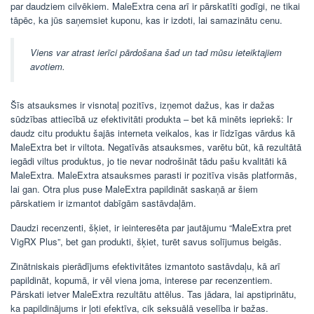
par daudziem cilvēkiem. MaleExtra cena arī ir pārskatīti godīgi, ne tikai
tāpēc, ka jūs saņemsiet kuponu, kas ir izdoti, lai samazinātu cenu.
Viens var atrast ierīci pārdošana šad un tad mūsu ieteiktajiem
avotiem.
Šīs atsauksmes ir visnotaļ pozitīvs, izņemot dažus, kas ir dažas
sūdzības attiecībā uz efektivitāti produkta – bet kā minēts iepriekš: Ir
daudz citu produktu šajās interneta veikalos, kas ir līdzīgas vārdus kā
MaleExtra bet ir viltota. Negatīvās atsauksmes, varētu būt, kā rezultātā
iegādi viltus produktus, jo tie nevar nodrošināt tādu pašu kvalitāti kā
MaleExtra. MaleExtra atsauksmes parasti ir pozitīva visās platformās,
lai gan. Otra plus puse MaleExtra papildināt saskaņā ar šiem
pārskatiem ir izmantot dabīgām sastāvdaļām.
Daudzi recenzenti, šķiet, ir ieinteresēta par jautājumu “MaleExtra pret
VigRX Plus”, bet gan produkti, šķiet, turēt savus solījumus beigās.
Zinātniskais pierādījums efektivitātes izmantoto sastāvdaļu, kā arī
papildināt, kopumā, ir vēl viena joma, interese par recenzentiem.
Pārskati ietver MaleExtra rezultātu attēlus. Tas jādara, lai apstiprinātu,
ka papildinājums ir ļoti efektīva, cik seksuālā veselība ir bažas.