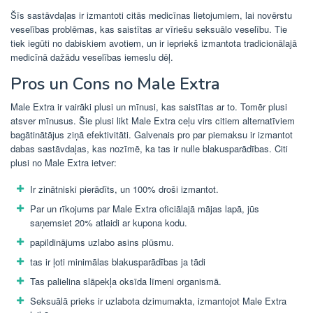
Šīs sastāvdaļas ir izmantoti citās medicīnas lietojumiem, lai novērstu
veselības problēmas, kas saistītas ar vīriešu seksuālo veselību. Tie
tiek iegūti no dabiskiem avotiem, un ir iepriekš izmantota tradicionālajā
medicīnā dažādu veselības iemeslu dēļ.
Pros un Cons no Male Extra
Male Extra ir vairāki plusi un mīnusi, kas saistītas ar to. Tomēr plusi
atsver mīnusus. Šie plusi likt Male Extra ceļu virs citiem alternatīviem
bagātinātājus ziņā efektivitāti. Galvenais pro par piemaksu ir izmantot
dabas sastāvdaļas, kas nozīmē, ka tas ir nulle blakusparādības. Citi
plusi no Male Extra ietver:
Ir zinātniski pierādīts, un 100% droši izmantot.
Par un rīkojums par Male Extra oficiālajā mājas lapā, jūs
saņemsiet 20% atlaidi ar kupona kodu.
papildinājums uzlabo asins plūsmu.
tas ir ļoti minimālas blakusparādības ja tādi
Tas palielina slāpekļa oksīda līmeni organismā.
Seksuālā prieks ir uzlabota dzimumakta, izmantojot Male Extra