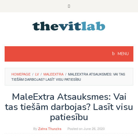
Skip
to
content
MENU
HOMEPAGE
/
LV
/
MALEEXTRA
/
MALEEXTRA ATSAUKSMES: VAI TAS
TIEŠĀM DARBOJAS? LASĪT VISU PATIESĪBU
MaleExtra Atsauksmes: Vai
tas tiešām darbojas? Lasīt visu
patiesību
By
Zahra Thunzira
Posted on
June 26, 2020