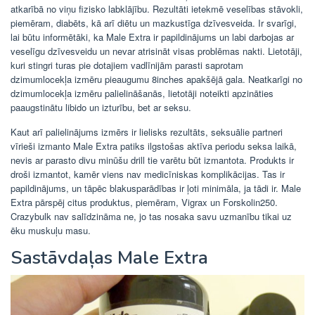
atkarībā no viņu fizisko labklājību. Rezultāti ietekmē veselības stāvokli,
piemēram, diabēts, kā arī diētu un mazkustīga dzīvesveida. Ir svarīgi,
lai būtu informētāki, ka Male Extra ir papildinājums un labi darbojas ar
veselīgu dzīvesveidu un nevar atrisināt visas problēmas nakti. Lietotāji,
kuri stingri turas pie dotajiem vadlīnijām parasti saprotam
dzimumlocekļa izmēru pieaugumu 8inches apakšējā gala. Neatkarīgi no
dzimumlocekļa izmēru palielināšanās, lietotāji noteikti apzināties
paaugstinātu libido un izturību, bet ar seksu.
Kaut arī palielinājums izmērs ir lielisks rezultāts, seksuālie partneri
vīrieši izmanto Male Extra patiks ilgstošas ​​aktīva periodu seksa laikā,
nevis ar parasto divu minūšu drill tie varētu būt izmantota. Produkts ir
droši izmantot, kamēr viens nav medicīniskas komplikācijas. Tas ir
papildinājums, un tāpēc blakusparādības ir ļoti minimāla, ja tādi ir. Male
Extra pārspēj citus produktus, piemēram, Vigrax un Forskolin250.
Crazybulk nav salīdzināma ne, jo tas nosaka savu uzmanību tikai uz
ēku muskuļu masu.
Sastāvdaļas Male Extra