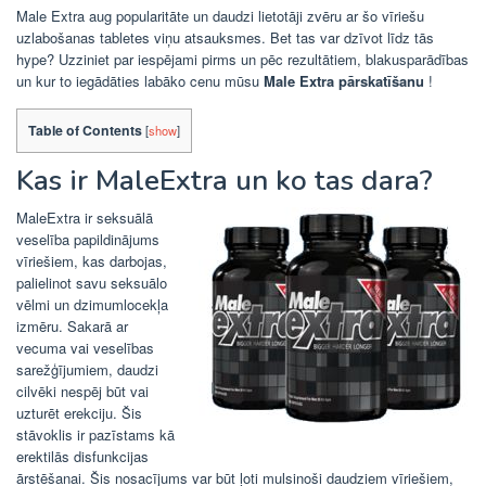
Male Extra aug popularitāte un daudzi lietotāji zvēru ar šo vīriešu
uzlabošanas tabletes viņu atsauksmes. Bet tas var dzīvot līdz tās
hype? Uzziniet par iespējami pirms un pēc rezultātiem, blakusparādības
un kur to iegādāties labāko cenu mūsu
Male Extra pārskatīšanu
!
Table of Contents
[
show
]
Kas ir MaleExtra un ko tas dara?
MaleExtra ir seksuālā
veselība papildinājums
vīriešiem, kas darbojas,
palielinot savu seksuālo
vēlmi un dzimumlocekļa
izmēru. Sakarā ar
vecuma vai veselības
sarežģījumiem, daudzi
cilvēki nespēj būt vai
uzturēt erekciju. Šis
stāvoklis ir pazīstams kā
erektilās disfunkcijas
ārstēšanai. Šis nosacījums var būt ļoti mulsinoši daudziem vīriešiem,