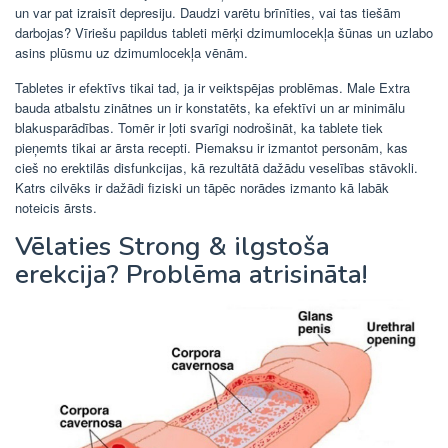
un var pat izraisīt depresiju. Daudzi varētu brīnīties, vai tas tiešām
darbojas? Vīriešu papildus tableti mērķi dzimumlocekļa šūnas un uzlabo
asins plūsmu uz dzimumlocekļa vēnām.
Tabletes ir efektīvs tikai tad, ja ir veiktspējas problēmas. Male Extra
bauda atbalstu zinātnes un ir konstatēts, ka efektīvi un ar minimālu
blakusparādības. Tomēr ir ļoti svarīgi nodrošināt, ka tablete tiek
pieņemts tikai ar ārsta recepti. Piemaksu ir izmantot personām, kas
cieš no erektilās disfunkcijas, kā rezultātā dažādu veselības stāvokli.
Katrs cilvēks ir dažādi fiziski un tāpēc norādes izmanto kā labāk
noteicis ārsts.
Vēlaties Strong
&
ilgstoša
erekcija? Problēma atrisināta!