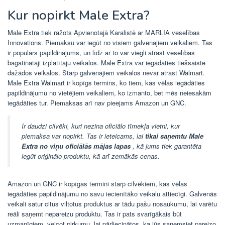
Kur nopirkt Male Extra?
Male Extra tiek ražots Apvienotajā Karalistē ar MARLIA veselības
Innovations. Piemaksu var iegūt no visiem galvenajiem veikaliem. Tas
ir populārs papildinājums, un līdz ar to var viegli atrast veselības
bagātinātāji izplatītāju veikalos. Male Extra var iegādāties tiešsaistē
dažādos veikalos. Starp galvenajiem veikalos nevar atrast Walmart.
Male Extra Walmart ir kopīgs termins, ko tiem, kas vēlas iegādāties
papildinājumu no vietējiem veikaliem, ko izmanto, bet mēs neiesakām
iegādāties tur. Piemaksas arī nav pieejams Amazon un GNC.
Ir daudzi cilvēki, kuri nezina oficiālo tīmekļa vietni, kur
piemaksa var nopirkt. Tas ir ieteicams, lai
tikai saņemtu Male
Extra no viņu oficiālās mājas lapas
, kā jums tiek garantēta
iegūt oriģinālo produktu, kā arī zemākās cenas.
Amazon un GNC ir kopīgas termini starp cilvēkiem, kas vēlas
iegādāties papildinājumu no savu iecienītāko veikalu attiecīgi. Galvenās
veikali satur citus viltotus produktus ar tādu pašu nosaukumu, lai varētu
reāli saņemt nepareizu produktu. Tas ir pats svarīgākais būt
uzmanīgiem, veicot pirkumu, lai pārliecinātos, ka jūs saņemsiet pareizo