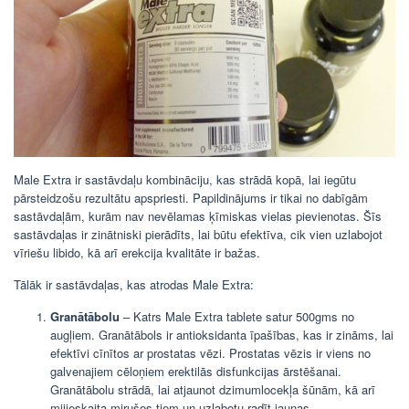
Male Extra ir sastāvdaļu kombināciju, kas strādā kopā, lai iegūtu
pārsteidzošu rezultātu apspriesti. Papildinājums ir tikai no dabīgām
sastāvdaļām, kurām nav nevēlamas ķīmiskas vielas pievienotas. Šīs
sastāvdaļas ir zinātniski pierādīts, lai būtu efektīva, cik vien uzlabojot
vīriešu libido, kā arī erekcija kvalitāte ir bažas.
Tālāk ir sastāvdaļas, kas atrodas Male Extra:
Granātābolu
– Katrs Male Extra tablete satur 500gms no
augļiem. Granātābols ir antioksidanta īpašības, kas ir zināms, lai
efektīvi cīnītos ar prostatas vēzi. Prostatas vēzis ir viens no
galvenajiem cēloņiem erektilās disfunkcijas ārstēšanai.
Granātābolu strādā, lai atjaunot dzimumlocekļa šūnām, kā arī
mijieskaita mirušos tiem un uzlabotu radīt jaunas.