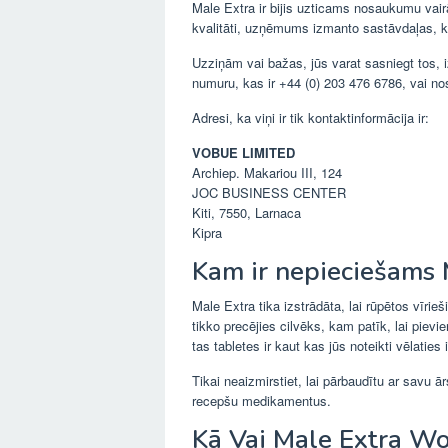
Male Extra ir bijis uzticams nosaukumu vai
kvalitāti, uzņēmums izmanto sastāvdaļas, kas
Uzziņām vai bažas, jūs varat sasniegt tos, 
numuru, kas ir +44 (0) 203 476 6786, vai n
Adresi, ka viņi ir tik kontaktinformācija ir:
VOBUE LIMITED
Archiep. Makariou III, 124
JOC BUSINESS CENTER
Kiti, 7550, Larnaca
Kipra
Kam ir nepieciešams 
Male Extra tika izstrādāta, lai rūpētos vīri
tikko precējies cilvēks, kam patīk, lai pievi
tas tabletes ir kaut kas jūs noteikti vēlaties
Tikai neaizmirstiet, lai pārbaudītu ar savu ār
recepšu medikamentus.
Kā Vai Male Extra W