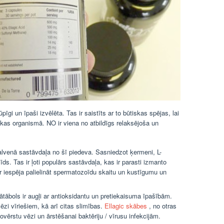
īgi un īpaši izvēlēta. Tas ir saistīts ar to būtiskas spējas, lai
 kas organismā. NO ir viena no atbildīgs relaksējoša un
lvenā sastāvdaļa no šī piedeva. Sasniedzot ķermeni, L-
ds. Tas ir ļoti populārs sastāvdaļa, kas ir parasti izmanto
r iespēja palielināt spermatozoīdu skaitu un kustīgumu un
tābols ir augļi ar antioksidantu un pretiekaisuma īpašībām.
ēzi vīriešiem, kā arī citas slimības.
Ellagic skābes
, no otras
novērstu vēzi un ārstēšanai baktēriju / vīrusu infekcijām.