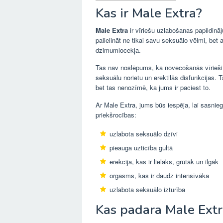
Kas ir Male Extra?
Male Extra
ir vīriešu uzlabošanas papildinā
palielināt ne tikai savu seksuālo vēlmi, bet 
dzimumlocekļa.
Tas nav noslēpums, ka novecošanās vīrieši p
seksuālu norietu un erektilās disfunkcijas. T
bet tas nenozīmē, ka jums ir paciest to.
Ar Male Extra, jums būs iespēja, lai sasnie
priekšrocības:
uzlabota seksuālo dzīvi
pieauga uzticība gultā
erekcija, kas ir lielāks, grūtāk un ilgāk
orgasms, kas ir daudz intensīvāka
uzlabota seksuālo izturība
Kas padara Male Extr