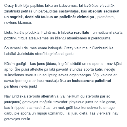
Crazy Bulk bija papildus laiku un izdevumus, lai izvēlētos visvairāk
zinātniski pētītās un pārbaudītas sastāvdaļas, kas
absolūti sadriskāt
un sagriež, dedzināt taukus un palielināt vielmaiņu
, piemēram,
neviens biznesu.
Lieta, ka šis produkts ir zināms, ir
labāku rezultātu
, un neticami skaits
pozitīvu tirgus atsauksmes un klientu atsauksmes ir pierādījums.
Šo iemeslu dēļ mēs esam balsojuši Crazy vairumā ir Clenbutrol kā
Labākā Juridiskās steroīdu griešanai gadu.
Būsim godīgi – kas jums jādara, ir grūti strādāt un no sporta – nav kļūst
ap to. Šie puiši attēlotie pa labi pavadīt stundas sporta katru nedēļu
sūknēšanas svarus un sculpting savas organizācijas. Viņi veicina arī
savus ķermeņus ar labu muskuļu ēku un
testosterona palielinot
pārtikas
nevis junk!
Nav juridiska steroīdu alternatīva (vai nelikumīgu steroīdu par šo
jautājumu) gatavojas maģiski “izveidot” physique jums no zila gaisa,
kas ir ripped, sasmalcinātas, un rock grūti bez konsekventu smago
darbu pie sporta un rūpīgu uzmanību, lai jūsu diēta. Tas vienkārši nav
gatavojas notikt.