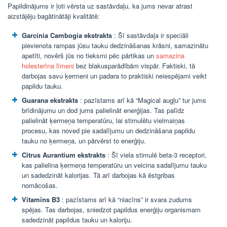
Papildinājums ir ļoti vērsta uz sastāvdaļu, ka jums nevar atrast
aizstājēju bagātinātāji kvalitātē:
Garcinia Cambogia ekstrakts
: Šī sastāvdaļa ir speciāli
pievienota rampas jūsu tauku dedzināšanas krāsni, samazinātu
apetīti, novērš jūs no tieksmi pēc pārtikas un
samazina
holesterīna līmeni
bez blakusparādībām vispār. Faktiski, tā
darbojas savu ķermeni un padara to praktiski neiespējami veikt
papildu tauku.
Guarana ekstrakts
: pazīstams arī kā “Magical augļu” tur jums
brīdinājumu un dod jums palielināt enerģijas. Tas palīdz
palielināt ķermeņa temperatūru, lai stimulētu vielmaiņas
procesu, kas noved pie sadalījumu un dedzināšana papildu
tauku no ķermeņa, un pārvērst to enerģiju.
Citrus Aurantium ekstrakts
: Šī viela stimulē beta-3 receptori,
kas palielina ķermeņa temperatūru un veicina sadalījumu tauku
un sadedzināt kalorijas. Tā arī darbojas kā ēstgribas
nomācošas.
Vitamīns B3
: pazīstams arī kā “niacīns” ir svara zudums
spējas. Tas darbojas, sniedzot papildus enerģiju organismam
sadedzināt papildus tauku un kaloriju.