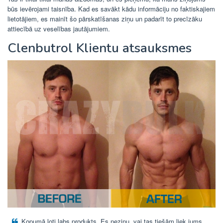
būs ievērojami taisnība. Kad es savākt kādu informāciju no faktiskajiem
lietotājiem, es mainīt šo pārskatīšanas ziņu un padarīt to precīzāku
attiecībā uz veselības jautājumiem.
Clenbutrol Klientu atsauksmes
Kopumā ļoti labs produkts. Es nezinu, vai tas tiešām liek jums