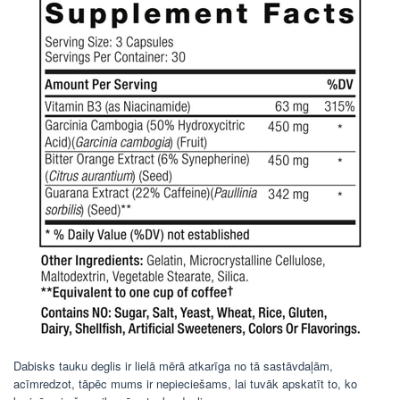
Dabisks tauku deglis ir lielā mērā atkarīga no tā sastāvdaļām,
acīmredzot, tāpēc mums ir nepieciešams, lai tuvāk apskatīt to, ko