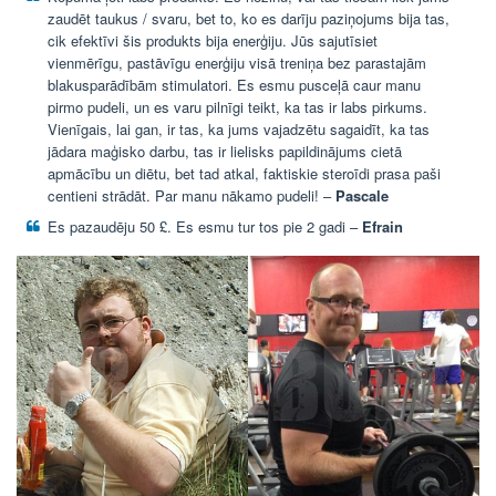
zaudēt taukus / svaru, bet to, ko es darīju paziņojums bija tas,
cik efektīvi šis produkts bija enerģiju. Jūs sajutīsiet
vienmērīgu, pastāvīgu enerģiju visā treniņa bez parastajām
blakusparādībām stimulatori. Es esmu pusceļā caur manu
pirmo pudeli, un es varu pilnīgi teikt, ka tas ir labs pirkums.
Vienīgais, lai gan, ir tas, ka jums vajadzētu sagaidīt, ka tas
jādara maģisko darbu, tas ir lielisks papildinājums cietā
apmācību un diētu, bet tad atkal, faktiskie steroīdi prasa paši
centieni strādāt. Par manu nākamo pudeli! –
Pascale
Es pazaudēju 50 £. Es esmu tur tos pie 2 gadi –
Efrain