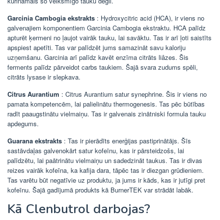
kurināmais šo veiksmīgo tauku degli.
Garcinia Cambogia ekstrakts
: Hydroxycitric acid (HCA), ir viens no
galvenajiem komponentiem Garcinia Cambogia ekstraktu. HCA palīdz
apturēt ķermeni no ļaujot vairāk tauku, lai savāktu. Tas ir arī ļoti saistīts
apspiest apetīti. Tas var palīdzēt jums samazināt savu kaloriju
uzņemšanu. Garcinia arī palīdz kavēt enzīma citrāts liâzes. Šis
ferments palīdz pārveidot carbs taukiem. Šajā svara zudums spēli,
citrāts lysase ir slepkava.
Citrus Aurantium
: Citrus Aurantium satur synephrine. Šis ir viens no
pamata kompetencēm, lai palielinātu thermogenesis. Tas pēc būtības
radīt paaugstinātu vielmaiņu. Tas ir galvenais zinātniski formula tauku
apdegums.
Guarana ekstrakts
: Tas ir pierādīts enerģijas pastiprinātājs. Šīs
sastāvdaļas galvenokārt satur kofeīnu, kas ir pārsteidzošs, lai
palīdzētu, lai paātrinātu vielmaiņu un sadedzināt taukus. Tas ir divas
reizes vairāk kofeīna, ka kafija dara, tāpēc tas ir diezgan grūdieniem.
Tas varētu būt negatīvie uz produktu, ja jums ir kāds, kas ir jutīgi pret
kofeīnu. Šajā gadījumā produkts kā BurnerTEK var strādāt labāk.
Kā Clenbutrol darbojas?