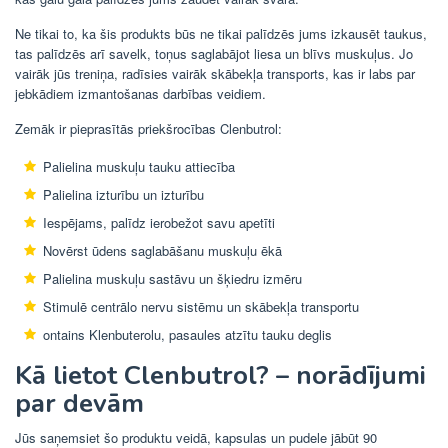
Ne tikai to, ka šis produkts būs ne tikai palīdzēs jums izkausēt taukus,
tas palīdzēs arī savelk, toņus saglabājot liesa un blīvs muskuļus. Jo
vairāk jūs treniņa, radīsies vairāk skābekļa transports, kas ir labs par
jebkādiem izmantošanas darbības veidiem.
Zemāk ir pieprasītās priekšrocības Clenbutrol:
Palielina muskuļu tauku attiecība
Palielina izturību un izturību
Iespējams, palīdz ierobežot savu apetīti
Novērst ūdens saglabāšanu muskuļu ēkā
Palielina muskuļu sastāvu un šķiedru izmēru
Stimulē centrālo nervu sistēmu un skābekļa transportu
ontains Klenbuterolu, pasaules atzītu tauku deglis
Kā lietot Clenbutrol? – norādījumi
par devām
Jūs saņemsiet šo produktu veidā, kapsulas un pudele jābūt 90