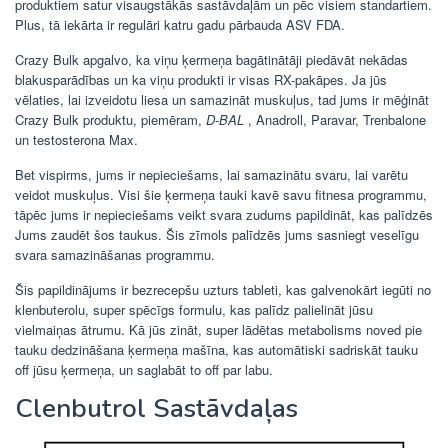
produktiem satur visaugstākās sastāvdaļām un pēc visiem standartiem.
Plus, tā iekārta ir regulāri katru gadu pārbauda ASV FDA.
Crazy Bulk apgalvo, ka viņu ķermeņa bagātinātāji piedāvāt nekādas
blakusparādības un ka viņu produkti ir visas RX-pakāpes. Ja jūs
vēlaties, lai izveidotu liesa un samazināt muskuļus, tad jums ir mēģināt
Crazy Bulk produktu, piemēram,
D-BAL
, Anadroll, Paravar, Trenbalone
un testosterona Max.
Bet vispirms, jums ir nepieciešams, lai samazinātu svaru, lai varētu
veidot muskuļus. Visi šie ķermeņa tauki kavē savu fitnesa programmu,
tāpēc jums ir nepieciešams veikt svara zudums papildināt, kas palīdzēs
Jums zaudēt šos taukus. Šis zīmols palīdzēs jums sasniegt veselīgu
svara samazināšanas programmu.
Šis papildinājums ir bezrecepšu uzturs tableti, kas galvenokārt iegūti no
klenbuterolu, super spēcīgs formulu, kas palīdz palielināt jūsu
vielmaiņas ātrumu. Kā jūs zināt, super lādētas metabolisms noved pie
tauku dedzināšana ķermeņa mašīna, kas automātiski sadriskāt tauku
off jūsu ķermeņa, un saglabāt to off par labu.
Clenbutrol Sastāvdaļas