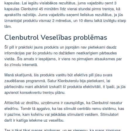
kapsulas. Lai iegūtu vislabākos rezultātus, jums vajadzētu ņemt 3
kapsulas Clenbutrol 45 minūtēm līdz vienai stundai pirms treniņa, kā
aprakstīts ražotājs. Jums vajadzētu saņemt lieliskus rezultātus, ja jūs
izmantojat produktu vismaz 2 mēnešus, un 10 dienu laikā izslēgtu starp
tām.
Clenbutrol Veselības problēmas
Šī pill ir praktiski jauns produkts un joprojām nav pietiekami daudz
informācijas par šo produktu no dažādiem neatkarīgiem pārbaudes
vietās. Šis amats ir iespējams, ir viens no pirmajiem atsauksmes par
šo zīmolu internetā.
Manā skatījumā, šis produkts varētu būt efektīvs pill jūsu svara
zaudēšanas programmā. Satur Klenbuterolu bija pietiekami, lai
pārliecinātu mani atkārtoti izskatīt šī produkta efektivitāti, it īpaši, ja jūs
apvienot konsekventu treniņu plānu.
Attiecībā uz drošību, uzņēmums ir caurspīdīgs, ka Clenbutrol nesatur
efedrīnu. Tomēr tā apgalvo, ka tas stimulē centrālo nervu sistēmu, kas
ir pazīme, kam kofeīnu vai jebkādas stimulanti veidiem. Stimulatori
darīt ir kaitīga ietekme uz veselību.
Tas ir tikai tikai manas aizdomas, un es pieņemu, ka mans ziņojums