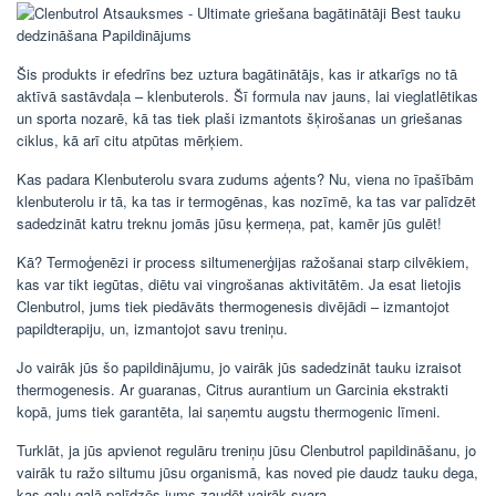
Šis produkts ir efedrīns bez uztura bagātinātājs, kas ir atkarīgs no tā
aktīvā sastāvdaļa – klenbuterols. Šī formula nav jauns, lai vieglatlētikas
un sporta nozarē, kā tas tiek plaši izmantots šķirošanas un griešanas
ciklus, kā arī citu atpūtas mērķiem.
Kas padara Klenbuterolu svara zudums aģents? Nu, viena no īpašībām
klenbuterolu ir tā, ka tas ir termogēnas, kas nozīmē, ka tas var palīdzēt
sadedzināt katru treknu jomās jūsu ķermeņa, pat, kamēr jūs gulēt!
Kā? Termoģenēzi ir process siltumenerģijas ražošanai starp cilvēkiem,
kas var tikt iegūtas, diētu vai vingrošanas aktivitātēm. Ja esat lietojis
Clenbutrol, jums tiek piedāvāts thermogenesis divējādi – izmantojot
papildterapiju, un, izmantojot savu treniņu.
Jo vairāk jūs šo papildinājumu, jo vairāk jūs sadedzināt tauku izraisot
thermogenesis. Ar guaranas, Citrus aurantium un Garcinia ekstrakti
kopā, jums tiek garantēta, lai saņemtu augstu thermogenic līmeni.
Turklāt, ja jūs apvienot regulāru treniņu jūsu Clenbutrol papildināšanu, jo
vairāk tu ražo siltumu jūsu organismā, kas noved pie daudz tauku dega,
kas galu galā palīdzēs jums zaudēt vairāk svara.