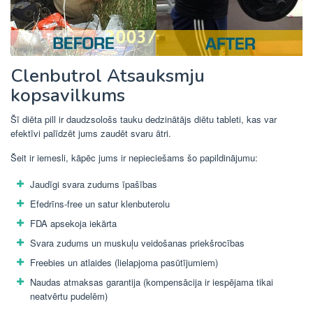
Clenbutrol Atsauksmju
kopsavilkums
Šī diēta pill ir daudzsološs tauku dedzinātājs diētu tableti, kas var
efektīvi palīdzēt jums zaudēt svaru ātri.
Šeit ir iemesli, kāpēc jums ir nepieciešams šo papildinājumu:
Jaudīgi svara zudums īpašības
Efedrīns-free un satur klenbuterolu
FDA apsekoja iekārta
Svara zudums un muskuļu veidošanas priekšrocības
Freebies un atlaides (lielapjoma pasūtījumiem)
Naudas atmaksas garantija (kompensācija ir iespējama tikai
neatvērtu pudelēm)