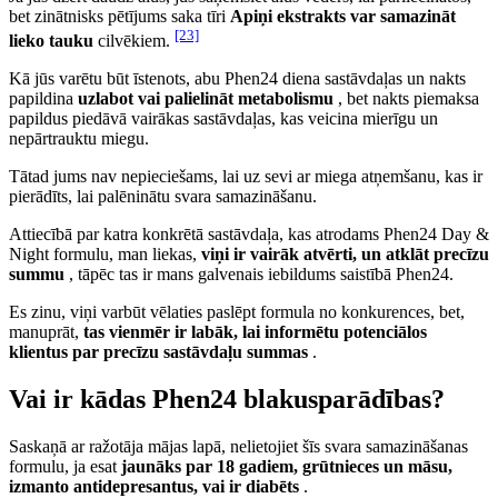
bet zinātnisks pētījums saka tīri
Apiņi ekstrakts var samazināt
[23]
lieko tauku
cilvēkiem.
Kā jūs varētu būt īstenots, abu Phen24 diena sastāvdaļas un nakts
papildina
uzlabot vai palielināt metabolismu
, bet nakts piemaksa
papildus piedāvā vairākas sastāvdaļas, kas veicina mierīgu un
nepārtrauktu miegu.
Tātad jums nav nepieciešams, lai uz sevi ar miega atņemšanu, kas ir
pierādīts, lai palēninātu svara samazināšanu.
Attiecībā par katra konkrētā sastāvdaļa, kas atrodams Phen24 Day &
Night formulu, man liekas,
viņi ir vairāk atvērti, un atklāt precīzu
summu
, tāpēc tas ir mans galvenais iebildums saistībā Phen24.
Es zinu, viņi varbūt vēlaties paslēpt formula no konkurences, bet,
manuprāt,
tas vienmēr ir labāk, lai informētu potenciālos
klientus par precīzu sastāvdaļu summas
.
Vai ir kādas Phen24 blakusparādības?
Saskaņā ar ražotāja mājas lapā, nelietojiet šīs svara samazināšanas
formulu, ja esat
jaunāks par 18 gadiem, grūtnieces un māsu,
izmanto antidepresantus, vai ir diabēts
.