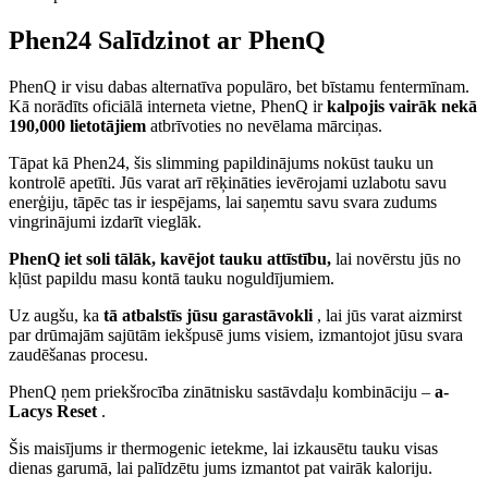
Phen24 Salīdzinot ar PhenQ
PhenQ ir visu dabas alternatīva populāro, bet bīstamu fentermīnam.
Kā norādīts oficiālā interneta vietne, PhenQ ir
kalpojis vairāk nekā
190,000 lietotājiem
atbrīvoties no nevēlama mārciņas.
Tāpat kā Phen24, šis slimming papildinājums nokūst tauku un
kontrolē apetīti. Jūs varat arī rēķināties ievērojami uzlabotu savu
enerģiju, tāpēc tas ir iespējams, lai saņemtu savu svara zudums
vingrinājumi izdarīt vieglāk.
PhenQ iet soli tālāk, kavējot tauku attīstību,
lai novērstu jūs no
kļūst papildu masu kontā tauku noguldījumiem.
Uz augšu, ka
tā atbalstīs jūsu garastāvokli
, lai jūs varat aizmirst
par drūmajām sajūtām iekšpusē jums visiem, izmantojot jūsu svara
zaudēšanas procesu.
PhenQ ņem priekšrocība zinātnisku sastāvdaļu kombināciju –
a-
Lacys Reset
.
Šis maisījums ir thermogenic ietekme, lai izkausētu tauku visas
dienas garumā, lai palīdzētu jums izmantot pat vairāk kaloriju.