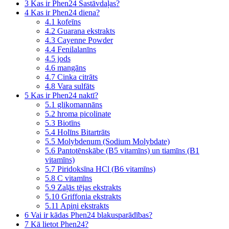
3
Kas ir Phen24 Sastāvdaļas?
4
Kas ir Phen24 diena?
4.1
kofeīns
4.2
Guarana ekstrakts
4.3
Cayenne Powder
4.4
Fenilalanīns
4.5
jods
4.6
mangāns
4.7
Cinka citrāts
4.8
Vara sulfāts
5
Kas ir Phen24 naktī?
5.1
glikomannāns
5.2
hroma picolinate
5.3
Biotīns
5.4
Holīns Bitartrāts
5.5
Molybdenum (Sodium Molybdate)
5.6
Pantotēnskābe (B5 vitamīns) un tiamīns (B1
vitamīns)
5.7
Piridoksīna HCl (B6 vitamīns)
5.8
C vitamīns
5.9
Zaļās tējas ekstrakts
5.10
Griffonia ekstrakts
5.11
Apiņi ekstrakts
6
Vai ir kādas Phen24 blakusparādības?
7
Kā lietot Phen24?