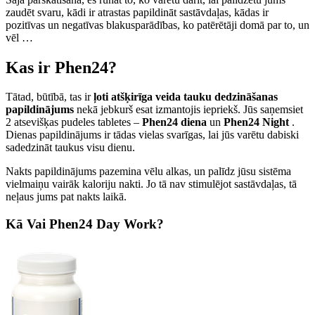
zaudēt svaru, kādi ir atrastas papildināt sastāvdaļas, kādas ir
pozitīvas un negatīvas blakusparādības, ko patērētāji domā par to, un
vēl …
Kas ir Phen24?
Tātad, būtībā, tas ir
ļoti atšķirīga veida tauku dedzināšanas
papildinājums
nekā jebkurš esat izmantojis iepriekš. Jūs saņemsiet
2 atsevišķas pudeles tabletes –
Phen24 diena
un
Phen24 Night
.
Dienas papildinājums ir tādas vielas svarīgas, lai jūs varētu dabiski
sadedzināt taukus visu dienu.
Nakts papildinājums pazemina vēlu alkas, un palīdz jūsu sistēma
vielmaiņu vairāk kaloriju nakti. Jo tā nav stimulējot sastāvdaļas, tā
neļaus jums pat nakts laikā.
Kā Vai Phen24 Day Work?