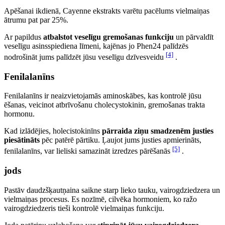
Apēšanai ikdienā, Cayenne ekstrakts varētu pacēlums vielmaiņas
ātrumu pat par 25%.
Ar papildus
atbalstot veselīgu gremošanas funkciju
un pārvaldīt
veselīgu asinsspiediena līmeni, kajēnas jo Phen24 palīdzēs
[4]
nodrošināt jums palīdzēt jūsu veselīgu dzīvesveidu
.
Fenilalanīns
Fenilalanīns ir neaizvietojamās aminoskābes, kas kontrolē jūsu
ēšanas, veicinot atbrīvošanu cholecystokinin, gremošanas trakta
hormonu.
Kad izlādējies, holecistokinīns
pārraida ziņu smadzenēm justies
piesātināts
pēc patērē pārtiku. Ļaujot jums justies apmierināts,
[5]
fenilalanīns, var lieliski samazināt izredzes pārēšanās
.
jods
Pastāv daudzšķautņaina saikne starp lieko tauku, vairogdziedzera un
vielmaiņas procesus. Es nozīmē, cilvēka hormoniem, ko ražo
vairogdziedzeris tieši kontrolē vielmaiņas funkciju.