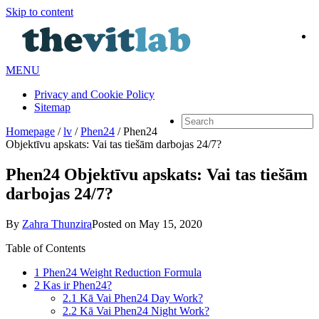
Skip to content
MENU
Privacy and Cookie Policy
Sitemap
Homepage
/
lv
/
Phen24
/
Phen24
Objektīvu apskats: Vai tas tiešām darbojas 24/7?
Phen24 Objektīvu apskats: Vai tas tiešām
darbojas 24/7?
By
Zahra Thunzira
Posted on
May 15, 2020
Table of Contents
1
Phen24 Weight Reduction Formula
2
Kas ir Phen24?
2.1
Kā Vai Phen24 Day Work?
2.2
Kā Vai Phen24 Night Work?