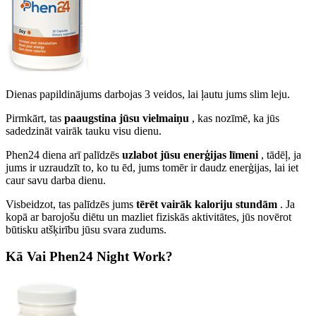
Dienas papildinājums darbojas 3 veidos, lai ļautu jums slim leju.
Pirmkārt, tas
paaugstina jūsu vielmaiņu
, kas nozīmē, ka jūs
sadedzināt vairāk tauku visu dienu.
Phen24 diena arī palīdzēs
uzlabot jūsu enerģijas līmeni
, tādēļ, ja
jums ir uzraudzīt to, ko tu ēd, jums tomēr ir daudz enerģijas, lai iet
caur savu darba dienu.
Visbeidzot, tas palīdzēs jums
tērēt vairāk kaloriju stundām
. Ja
kopā ar barojošu diētu un mazliet fiziskās aktivitātes, jūs novērot
būtisku atšķirību jūsu svara zudums.
Kā Vai Phen24 Night Work?