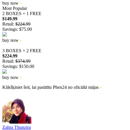
buy now
»
Most Popular
2 BOXES + 1 FREE
$149.99
Retail:
$224.99
Savings: $75.00
buy now
»
3 BOXES + 2 FREE
$224.99
Retail:
$374.99
Savings: $150.00
buy now
»
Klikšķiniet šeit, lai pasūtītu Phen24 no oficiālā mājas
»
Zahra Thunzira