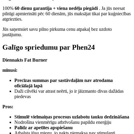
100%
60 dienu garantija + viena nedēļa piegādi
. Ja jūs neesat
pilnīgi apmierināti pēc 60 dienām, jūs maksājat tikai par kuģniecības
atgriezties.
Jūs saņemsiet savu pilno pirkuma cenu atpakaļ bez uzdoto
jautājumu.
Galīgo spriedumu par Phen24
Diennakts Fat Burner
mīnusi:
Precīzas summas par sastāvdaļām nav atrodama
oficiālajā lapā
Daži cilvēki var atrast neērti, jo ir jāizmanto divas dažādas
piedevas
Pros:
Stimulē vielmaiņas procesus uzlabotu tauku dedzināšana
Nodrošina vienmērīgu atbrīvošanu papildu enerģiju
Palīdz ar apetītes apspiešanu
Atbalsta jūsu miegu, jo nakts piemaksa nav stimulanti