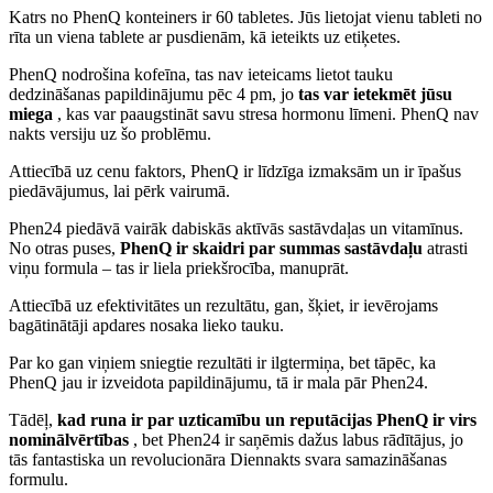
Katrs no PhenQ konteiners ir 60 tabletes. Jūs lietojat vienu tableti no
rīta un viena tablete ar pusdienām, kā ieteikts uz etiķetes.
PhenQ nodrošina kofeīna, tas nav ieteicams lietot tauku
dedzināšanas papildinājumu pēc 4 pm, jo
tas var ietekmēt jūsu
miega
, kas var paaugstināt savu stresa hormonu līmeni. PhenQ nav
nakts versiju uz šo problēmu.
Attiecībā uz cenu faktors, PhenQ ir līdzīga izmaksām un ir īpašus
piedāvājumus, lai pērk vairumā.
Phen24 piedāvā vairāk dabiskās aktīvās sastāvdaļas un vitamīnus.
No otras puses,
PhenQ ir skaidri par summas sastāvdaļu
atrasti
viņu formula – tas ir liela priekšrocība, manuprāt.
Attiecībā uz efektivitātes un rezultātu, gan, šķiet, ir ievērojams
bagātinātāji apdares nosaka lieko tauku.
Par ko gan viņiem sniegtie rezultāti ir ilgtermiņa, bet tāpēc, ka
PhenQ jau ir izveidota papildinājumu, tā ir mala pār Phen24.
Tādēļ,
kad runa ir par uzticamību un reputācijas PhenQ ir virs
nominālvērtības
, bet Phen24 ir saņēmis dažus labus rādītājus, jo
tās fantastiska un revolucionāra Diennakts svara samazināšanas
formulu.