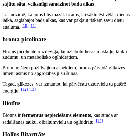
sajūtu sāta, veiksmīgi samazinot bada alkas
.
Tas nozīmē, ka jums būs mazāk ticams, lai sāktu ēst vēlāk dienas
laikā, saglabājot bada alkas, kas var pakļaut riskam savu diētu
[10]
[11]
attālumā.
hroma picolinate
Hroms picolinate ir izdevīga, lai uzlabotu liesās muskuļu, tauku
zudumu, un metabolisko ogļhidrātiem.
Prom no šiem pozitīvajiem aspektiem, hroms pārvadā glikozes
līmeni asinīs no apgrozības jūsu šūnās.
Tagad, glikozes, var izmantot, lai pārvērstu uzturvielu tu patērē
[12]
[13]
enerģiju.
Biotīns
Biotīns ir
fermentus nepieciešams elements,
kas strādā ar
[14]
sadalīšanās tauku, olbaltumvielu un ogļhidrātu.
Holīns Bitartrāts