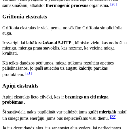
[20]
samazināšanu, atbalstot
thermogenic procesus
organismā.
Griffonia ekstrakts
Griffonia ekstrakts ir viela ņemta no sēklām Griffonia simplicifolia
auga.
Ir svarīgi, lai
labāk ražošanai 5-HTP
, ķīmisko vielu, kas nodrošina
mierīgu, mierīga prāta stāvoklis, kas nozīmē, ka veicina miega
kvalitāti.
Kā teikts daudzos pētījumos, miega trūkums rezultātu apetītes
palielināšanos, jo īpaši attiecībā uz augstu kaloriju pārtikas
[21]
produktiem.
Apiņi ekstrakts
Apiņi ekstrakts lieto cilvēki, kas ir
bezmiegs un citi miega
problēmas
.
Šī sastāvdaļa nakts papildināt var palīdzēt jums
gulēt mierīgāk
naktī
[22]
un sniegt jums enerģiju, jums būs nepieciešams visu dienu.
Ja jūs dzert daudz alus, jūs saņemsiet alus vēders, lai pārliecinātos,