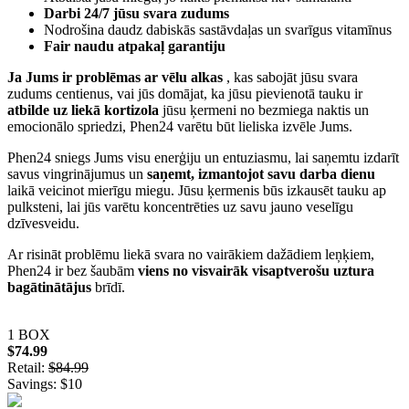
Darbi 24/7 jūsu svara zudums
Nodrošina daudz dabiskās sastāvdaļas un svarīgus vitamīnus
Fair naudu atpakaļ garantiju
Ja Jums ir problēmas ar vēlu alkas
, kas sabojāt jūsu svara
zudums centienus, vai jūs domājat, ka jūsu pievienotā tauku ir
atbilde uz liekā kortizola
jūsu ķermeni no bezmiega naktis un
emocionālo spriedzi, Phen24 varētu būt lieliska izvēle Jums.
Phen24 sniegs Jums visu enerģiju un entuziasmu, lai saņemtu izdarīt
savus vingrinājumus un
saņemt, izmantojot savu darba dienu
laikā veicinot mierīgu miegu. Jūsu ķermenis būs izkausēt tauku ap
pulksteni, lai jūs varētu koncentrēties uz savu jauno veselīgu
dzīvesveidu.
Ar risināt problēmu liekā svara no vairākiem dažādiem leņķiem,
Phen24 ir bez šaubām
viens no visvairāk visaptverošu uztura
bagātinātājus
brīdī.
1 BOX
$74.99
Retail:
$84.99
Savings: $10