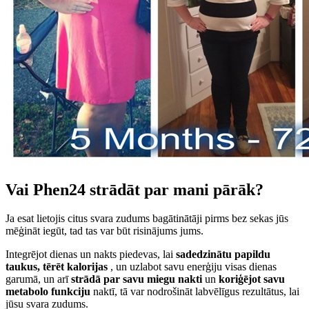
Vai Phen24 strādāt par mani pārāk?
Ja esat lietojis citus svara zudums bagātinātāji pirms bez sekas jūs
mēģināt iegūt, tad tas var būt risinājums jums.
Integrējot dienas un nakts piedevas, lai
sadedzinātu papildu
taukus, tērēt kalorijas
, un uzlabot savu enerģiju visas dienas
garumā, un arī
strādā par savu miegu nakti
un
koriģējot savu
metabolo funkciju
naktī, tā var nodrošināt labvēlīgus rezultātus, lai
jūsu svara zudums.