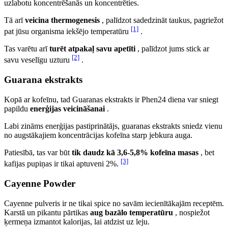
uzlabotu koncentrēšanās un koncentrēties.
Tā arī
veicina thermogenesis
, palīdzot sadedzināt taukus, pagriežot
[1]
pat jūsu organisma iekšējo temperatūru
.
Tas varētu arī
turēt atpakaļ savu apetīti
, palīdzot jums stick ar
[2]
savu veselīgu uzturu
.
Guarana ekstrakts
Kopā ar kofeīnu, tad Guaranas ekstrakts ir Phen24 diena var sniegt
papildu
enerģijas veicināšanai
.
Labi zināms enerģijas pastiprinātājs, guaranas ekstrakts sniedz vienu
no augstākajiem koncentrācijas kofeīna starp jebkura auga.
Patiesībā, tas var būt
tik daudz kā 3,6-5,8% kofeīna masas
, bet
[3]
kafijas pupiņas ir tikai aptuveni 2%.
Cayenne Powder
Cayenne pulveris ir ne tikai spice no savām iecienītākajām receptēm.
Karstā un pikantu pārtikas
aug bazālo temperatūru
, nospiežot
ķermeņa izmantot kalorijas, lai atdzist uz leju.