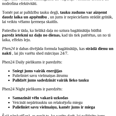
nodrošina efektivitāti.
Tomēr pat ar palīdzību tauku degļi,
tauku zudums var aizņemt
daudz laika un apņēmību
, un jums ir nepieciešams strādāt grūtāk,
lai veiktu vēlamo ķermeņa skaitlis.
Patiesība ir tāda, ka lielākā daļa no uztura bagātinātāju būtībā
paredz ietekmi uz daļu no dienas,
kad tās tiek patērētas, un no tā
laika, effekts leju.
Phen24
ir dabas divējāda formula bagātinātājs, kas
strādā dienu un
nakti
, lai jūs varētu shed mārciņas 24/7.
Phen24 Daily pielikums ir paredzēts:
Sniegt jums vairāk enerģijas
Palieliniet savu vielmaiņas ātrumu
Palīdzēt jums sadedzināt vairāk lieko tauku
Phen24 Night pielikums ir paredzēts:
Samazināt vēlu vakarā uzkodas
Veicināt nepārtrauktu un relaksējošu miegu
Palieliniet savu vielmaiņu, kamēr jums ir miega
Šajā pārskatīšanā, es runāt to, ko varētu darīt, lai palīdzētu jums