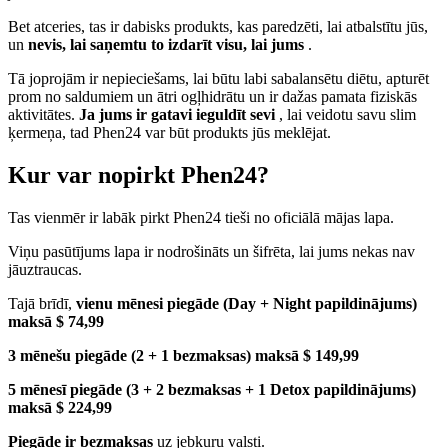
Bet atceries, tas ir dabisks produkts, kas paredzēti, lai atbalstītu jūs,
un
nevis, lai saņemtu to izdarīt visu, lai jums
.
Tā joprojām ir nepieciešams, lai būtu labi sabalansētu diētu, apturēt
prom no saldumiem un ātri ogļhidrātu un ir dažas pamata fiziskās
aktivitātes.
Ja jums ir gatavi ieguldīt sevi
, lai veidotu savu slim
ķermeņa, tad Phen24 var būt produkts jūs meklējat.
Kur var nopirkt Phen24?
Tas vienmēr ir labāk pirkt Phen24 tieši no oficiālā mājas lapa.
Viņu pasūtījums lapa ir nodrošināts un šifrēta, lai jums nekas nav
jāuztraucas.
Tajā brīdī,
vienu mēnesi piegāde (Day + Night papildinājums)
maksā $ 74,99
3 mēnešu piegāde (2 + 1 bezmaksas) maksā $ 149,99
5 mēnesī piegāde (3 + 2 bezmaksas + 1 Detox papildinājums)
maksā $ 224,99
Piegāde ir bezmaksas
uz jebkuru valsti.