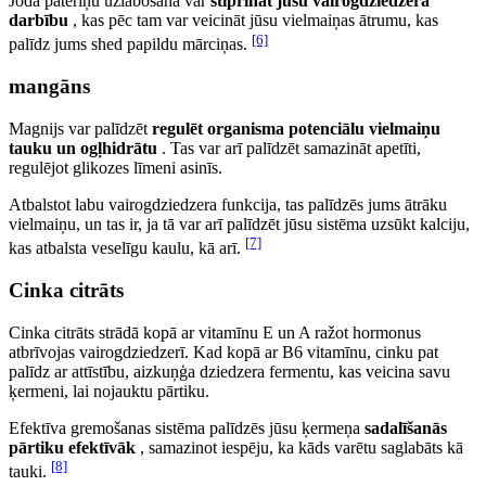
Joda patēriņu uzlabošana var
stiprināt jūsu vairogdziedzera
darbību
, kas pēc tam var veicināt jūsu vielmaiņas ātrumu, kas
[6]
palīdz jums shed papildu mārciņas.
mangāns
Magnijs var palīdzēt
regulēt organisma potenciālu vielmaiņu
tauku un ogļhidrātu
. Tas var arī palīdzēt samazināt apetīti,
regulējot glikozes līmeni asinīs.
Atbalstot labu vairogdziedzera funkcija, tas palīdzēs jums ātrāku
vielmaiņu, un tas ir, ja tā var arī palīdzēt jūsu sistēma uzsūkt kalciju,
[7]
kas atbalsta veselīgu kaulu, kā arī.
Cinka citrāts
Cinka citrāts strādā kopā ar vitamīnu E un A ražot hormonus
atbrīvojas vairogdziedzerī. Kad kopā ar B6 vitamīnu, cinku pat
palīdz ar attīstību, aizkuņģa dziedzera fermentu, kas veicina savu
ķermeni, lai nojauktu pārtiku.
Efektīva gremošanas sistēma palīdzēs jūsu ķermeņa
sadalīšanās
pārtiku efektīvāk
, samazinot iespēju, ka kāds varētu saglabāts kā
[8]
tauki.