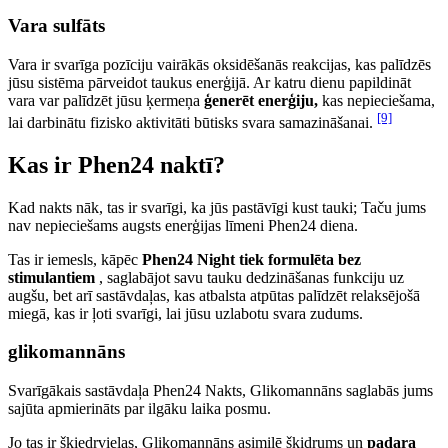
Vara sulfāts
Vara ir svarīga pozīciju vairākās oksidēšanās reakcijas, kas palīdzēs
jūsu sistēma pārveidot taukus enerģijā. Ar katru dienu papildināt
vara var palīdzēt jūsu ķermeņa
ģenerēt enerģiju,
kas nepieciešama,
[9]
lai darbinātu fizisko aktivitāti būtisks svara samazināšanai.
Kas ir Phen24 naktī?
Kad nakts nāk, tas ir svarīgi, ka jūs pastāvīgi kust tauki; Taču jums
nav nepieciešams augsts enerģijas līmeni Phen24 diena.
Tas ir iemesls, kāpēc
Phen24 Night tiek formulēta bez
stimulantiem
, saglabājot savu tauku dedzināšanas funkciju uz
augšu, bet arī sastāvdaļas, kas atbalsta atpūtas palīdzēt relaksējošā
miegā, kas ir ļoti svarīgi, lai jūsu uzlabotu svara zudums.
glikomannāns
Svarīgākais sastāvdaļa Phen24 Nakts, Glikomannāns saglabās jums
sajūta apmierināts par ilgāku laika posmu.
Jo tas ir šķiedrvielas, Glikomannāns asimilē šķidrums un
padara