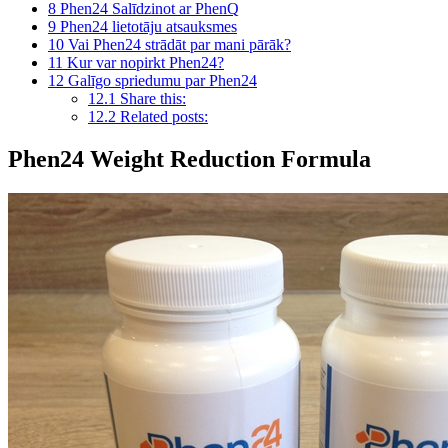
8
Phen24 Salīdzinot ar PhenQ
9
Phen24 lietotāju atsauksmes
10
Vai Phen24 strādāt par mani pārāk?
11
Kur var nopirkt Phen24?
12
Galīgo spriedumu par Phen24
12.1
Share this:
12.2
Related posts:
Phen24 Weight Reduction Formula