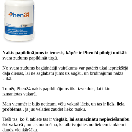
Nakts papildinājums ir iemesls, kāpēc ir Phen24 pilnīgi unikāls
svara zudums papildināt tirgū.
No svara zudums bagātinātāji vairākums var patērēt tikai iepriekšējā
daļā dienas, lai ne saglabātu jums uz augšu, un brīdinājumu nakts
laikā.
Tomēr, Phen24 nakts papildinājums tika izveidots, lai tiktu
izmantotas vakarā.
Man vienmēr ir bijis neticami vēlu vakarā lācis, un tas ir
liels, liela
problēma
, ja jūs vēlaties zaudēt lieko tauku.
Tieši tas, ko šī tablete tas ir
vieglāk, lai samazinātu nepieciešamību
ēst vakarā
, un tas nodrošina, ka atbrīvojoties no liekiem taukiem ir
daudz vienkāršāka.