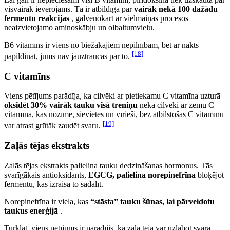
visvairāk ievērojams. Tā ir atbildīga par
vairāk nekā 100 dažādu
fermentu reakcijas
, galvenokārt ar vielmaiņas procesos
neaizvietojamo aminoskābju un olbaltumvielu.
B6 vitamīns ir viens no biežākajiem nepilnībām, bet ar nakts
[18]
papildināt, jums nav jāuztraucas par to.
C vitamīns
Viens pētījums parādīja, ka cilvēki ar pietiekamu C vitamīna uzturā
oksidēt 30% vairāk tauku visā treniņu
nekā cilvēki ar zemu C
vitamīna, kas nozīmē, sievietes un vīrieši, bez atbilstošas C vitamīnu
[19]
var atrast grūtāk zaudēt svaru.
Zaļās tējas ekstrakts
Zaļās tējas ekstrakts palielina tauku dedzināšanas hormonus. Tās
svarīgākais antioksidants,
EGCG, palielina norepinefrīna
bloķējot
fermentu, kas izraisa to sadalīt.
Norepinefrīna ir viela, kas
“stāsta” tauku šūnas, lai pārveidotu
taukus enerģijā
.
Turklāt, viens pētījums ir parādījis, ka zaļā tēja var uzlabot svara