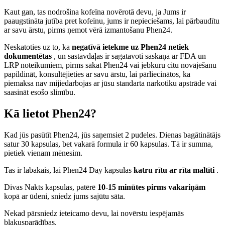
Kaut gan, tas nodrošina kofeīna novērotā devu, ja Jums ir
paaugstināta jutība pret kofeīnu, jums ir nepieciešams, lai pārbaudītu
ar savu ārstu, pirms ņemot vērā izmantošanu Phen24.
Neskatoties uz to, ka
negatīvā ietekme uz Phen24 netiek
dokumentētas
, un sastāvdaļas ir sagatavoti saskaņā ar FDA un
LRP noteikumiem, pirms sākat Phen24 vai jebkuru citu novājēšanu
papildināt, konsultējieties ar savu ārstu, lai pārliecinātos, ka
piemaksa nav mijiedarbojas ar jūsu standarta narkotiku apstrāde vai
saasināt esošo slimību.
Kā lietot Phen24?
Kad jūs pasūtīt Phen24, jūs saņemsiet 2 pudeles. Dienas bagātinātājs
satur 30 kapsulas, bet vakarā formula ir 60 kapsulas. Tā ir summa,
pietiek vienam mēnesim.
Tas ir labākais, lai Phen24 Day kapsulas
katru rītu ar rīta maltīti
.
Divas Nakts kapsulas, patērē
10-15 minūtes pirms vakariņām
kopā ar ūdeni, sniedz jums sajūtu sāta.
Nekad pārsniedz ieteicamo devu, lai novērstu iespējamās
blakusparādības.