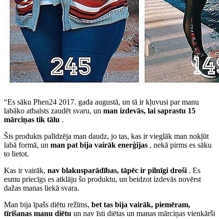
“Es sāku Phen24 2017. gada augustā, un tā ir kļuvusi par manu
labāko atbalsts zaudēt svaru, un
man izdevās, lai saprastu 15
mārciņas tik tālu
.
Šis produkts palīdzēja man daudz, jo tas, kas ir vieglāk man nokļūt
labā formā, un
man pat bija vairāk enerģijas
, nekā pirms es sāku
to lietot.
Kas ir vairāk,
nav blakusparādības, tāpēc ir pilnīgi droši
. Es
esmu priecīgs es atklāju šo produktu, un beidzot izdevās novērst
dažas manas liekā svara.
Man bija īpašs diētu režīms,
bet tas bija vairāk, piemēram,
tīrīšanas manu diētu
un nav īsti diētas un manas mārciņas vienkārši