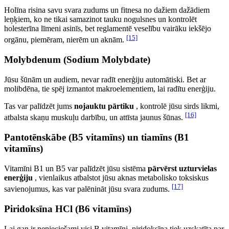
Holīna risina savu svara zudums un fitnesa no dažiem dažādiem
leņķiem, ko ne tikai samazinot tauku nogulsnes un kontrolēt
holesterīna līmeni asinīs, bet reglamentē veselību vairāku iekšējo
[15]
orgānu, piemēram, nierēm un aknām.
Molybdenum (Sodium Molybdate)
Jūsu šūnām un audiem, nevar radīt enerģiju automātiski. Bet ar
molibdēna, tie spēj izmantot makroelementiem, lai radītu enerģiju.
Tas var palīdzēt jums
nojauktu pārtiku
, kontrolē jūsu sirds likmi,
[16]
atbalsta skaņu muskuļu darbību, un attīsta jaunus šūnas.
Pantotēnskābe (B5 vitamīns) un tiamīns (B1
vitamīns)
Vitamīni B1 un B5 var palīdzēt jūsu sistēma
pārvērst uzturvielas
enerģiju
, vienlaikus atbalstot jūsu aknas metabolisko toksiskus
[17]
savienojumus, kas var palēnināt jūsu svara zudums.
Piridoksīna HCl (B6 vitamīns)
Lai gan ir nepieciešami visi B vitamīni, piridoksīna tiek uzskatīta par