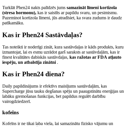
Turklāt Phen24 nakts palīdzēs jums
samazināt līmeni kortizola
(stresa hormonu),
kas ir saistīts ar papildu svaru, un pesimismu.
Pazeminot kortizola līmeni, jūs atradīsiet, ka svara zudums ir daudz
patīkamāku.
Kas ir Phen24 Sastāvdaļas?
Tas noteikti ir noderīgi zināt, kura sastāvdaļas ir kāds produkts, kuru
izmantojat, lai es esmu uzrādot garš saraksts ar sastāvdaļām, kas ir
finest kvalitātes dabiskās sastāvdaļas,
kas ražotas ar FDA atļauto
iespēju, un atbalstīja zinātni
.
Kas ir Phen24 diena?
Daily papildinājums ir efektīvs maisījums sastāvdaļām, kas
Supercharge jūsu tauku degšanas spēju un paaugstinātu enerģijas un
labāku gremošanas funkcijas, bet papildus regulēt darbību
vairogdziedzerī.
kofeīns
Kofeīns ir ne tikai laba viela, lai samazinātu fizisko vājumu un