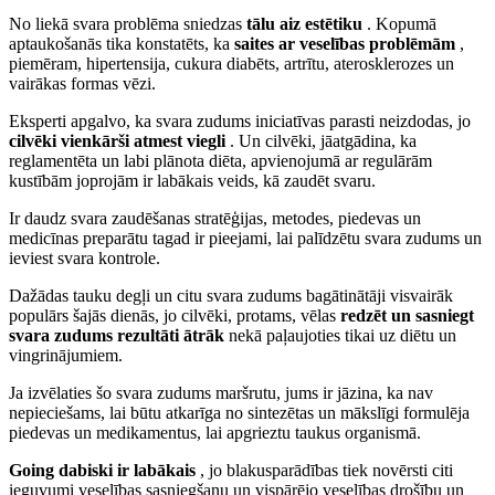
No liekā svara problēma sniedzas
tālu aiz estētiku
. Kopumā
aptaukošanās tika konstatēts, ka
saites ar veselības problēmām
,
piemēram, hipertensija, cukura diabēts, artrītu, aterosklerozes un
vairākas formas vēzi.
Eksperti apgalvo, ka svara zudums iniciatīvas parasti neizdodas, jo
cilvēki vienkārši atmest viegli
. Un cilvēki, jāatgādina, ka
reglamentēta un labi plānota diēta, apvienojumā ar regulārām
kustībām joprojām ir labākais veids, kā zaudēt svaru.
Ir daudz svara zaudēšanas stratēģijas, metodes, piedevas un
medicīnas preparātu tagad ir pieejami, lai palīdzētu svara zudums un
ieviest svara kontrole.
Dažādas tauku degļi un citu svara zudums bagātinātāji visvairāk
populārs šajās dienās, jo cilvēki, protams, vēlas
redzēt un sasniegt
svara zudums rezultāti ātrāk
nekā paļaujoties tikai uz diētu un
vingrinājumiem.
Ja izvēlaties šo svara zudums maršrutu, jums ir jāzina, ka nav
nepieciešams, lai būtu atkarīga no sintezētas un mākslīgi formulēja
piedevas un medikamentus, lai apgrieztu taukus organismā.
Going dabiski ir labākais
, jo blakusparādības tiek novērsti citi
ieguvumi veselības sasniegšanu un vispārējo veselības drošību un