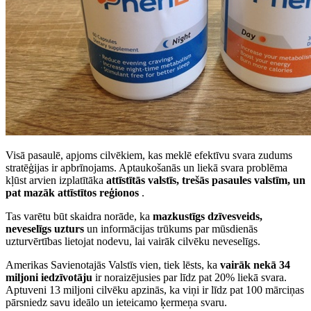
Visā pasaulē, apjoms cilvēkiem, kas meklē efektīvu svara zudums
stratēģijas ir apbrīnojams. Aptaukošanās un liekā svara problēma
kļūst arvien izplatītāka
attīstītās valstīs, trešās pasaules valstīm, un
pat mazāk attīstītos reģionos
.
Tas varētu būt skaidra norāde, ka
mazkustīgs dzīvesveids,
neveselīgs uzturs
un informācijas trūkums par mūsdienās
uzturvērtības lietojat nodevu, lai vairāk cilvēku neveselīgs.
Amerikas Savienotajās Valstīs vien, tiek lēsts, ka
vairāk nekā 34
miljoni iedzīvotāju
ir noraizējusies par līdz pat 20% liekā svara.
Aptuveni 13 miljoni cilvēku apzinās, ka viņi ir līdz pat 100 mārciņas
pārsniedz savu ideālo un ieteicamo ķermeņa svaru.