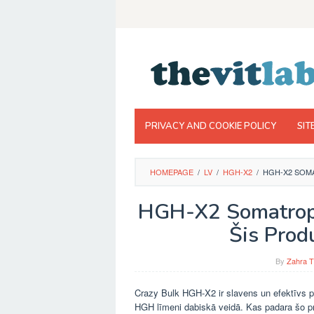
Skip
to
content
PRIVACY AND COOKIE POLICY
SIT
HOMEPAGE
/
LV
/
HGH-X2
/
HGH-X2 SOMA
HGH-X2 Somatropp
Šis Prod
By
Zahra T
Crazy Bulk HGH-X2 ir slavens un efektīvs pr
HGH līmeni dabiskā veidā. Kas padara šo prod