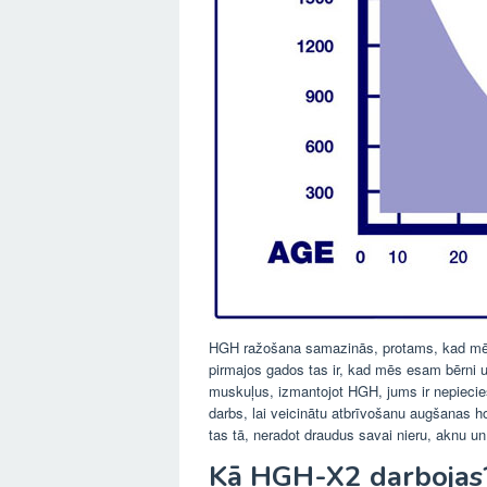
HGH ražošana samazinās, protams, kad mēs 
pirmajos gados tas ir, kad mēs esam bērni u
muskuļus, izmantojot HGH, jums ir nepiecie
darbs, lai veicinātu atbrīvošanu augšanas h
tas tā, neradot draudus savai nieru, aknu un
Kā HGH-X2 darbojas