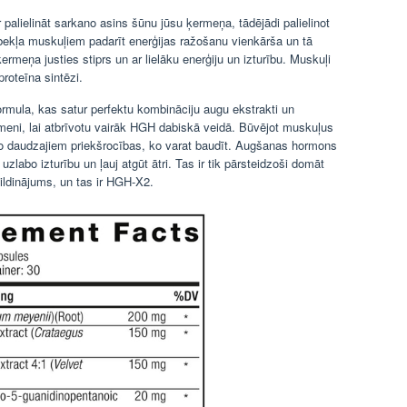
alielināt sarkano asins šūnu jūsu ķermeņa, tādējādi palielinot
ekļa muskuļiem padarīt enerģijas ražošanu vienkārša un tā
ķermeņa justies stiprs un ar lielāku enerģiju un izturību. Muskuļi
 proteīna sintēzi.
ormula, kas satur perfektu kombināciju augu ekstrakti un
meni, lai atbrīvotu vairāk HGH dabiskā veidā. Būvējot muskuļus
 no daudzajiem priekšrocības, ko varat baudīt. Augšanas hormons
 uzlabo izturību un ļauj atgūt ātri. Tas ir tik pārsteidzoši domāt
pildinājums, un tas ir HGH-X2.