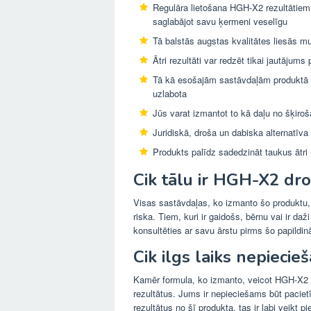
Regulāra lietošana HGH-X2 rezultātiem
saglabājot savu ķermeni veselīgu
Tā balstās augstas kvalitātes liesās m
Ātri rezultāti var redzēt tikai jautājums
Tā kā esošajām sastāvdaļām produktā ne
uzlabota
Jūs varat izmantot to kā daļu no šķiro
Juridiskā, droša un dabiska alternatīv
Produkts palīdz sadedzināt taukus ātri
Cik tālu ir HGH-X2 dro
Visas sastāvdaļas, ko izmanto šo produktu, i
riska. Tiem, kuri ir gaidošs, bērnu vai ir da
konsultēties ar savu ārstu pirms šo papildi
Cik ilgs laiks nepiecie
Kamēr formula, ko izmanto, veicot HGH-X2 ir
rezultātus. Jums ir nepieciešams būt pacietī
rezultātus no šī produkta, tas ir labi veikt