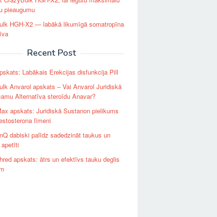
u pieaugumu
ulk HGH-X2 — labākā likumīgā somatropīna
tīva
Recent Post
apskats: Labākais Erekcijas disfunkcija Pill
lk Anvarol apskats – Vai Anvarol Juridiskā
camu Alternatīva steroīdu Anavar?
ax apskats: Juridiskā Sustanon pielikums
estosterona līmeni
Q dabiski palīdz sadedzināt taukus un
apetīti
red apskats: ātrs un efektīvs tauku deglis
em