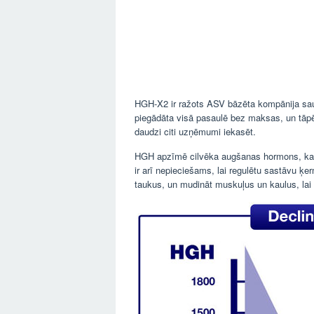
HGH-X2 ir ražots ASV bāzēta kompānija sauc
piegādāta visā pasaulē bez maksas, un tāp
daudzi citi uzņēmumi iekasēt.
HGH apzīmē cilvēka augšanas hormons, kas 
ir arī nepieciešams, lai regulētu sastāvu ķ
taukus, un mudināt muskuļus un kaulus, lai a