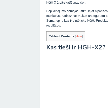
HGH X-2 pārskatīšanas šeit.
Papildinājums darbojas, stimulējot hipofīze
muskuļus, sadedzināt taukus un atgūt ātri pē
Somatropin, kas ir sintētisks HGH. Produkts
rezultātus.
Table of Contents
[
show
]
Kas tieši ir HGH-X2? 