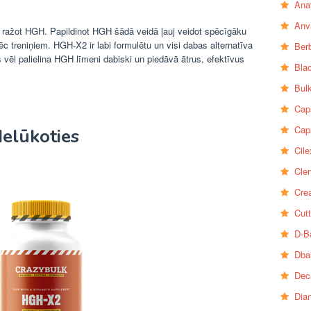
Ana
Anv
s ražot HGH. Papildinot HGH šādā veidā ļauj veidot spēcīgāku
c treniņiem. HGH-X2 ir labi formulētu un visi dabas alternatīva
Ber
 vēl palielina HGH līmeni dabiski un piedāvā ātrus, efektīvus
Bla
Bul
Cap
Cap
Ielūkoties
Cile
Clen
Crea
Cutt
D-B
Dba
Dec
Dia