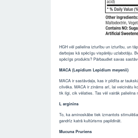
HGH vēl palielina izturību un izturību, un tāp
darbojas kā spēcīgu vispārēju uzlabotāju. Be
spēcīgs produkts? Pārbaudiet savas sastāvd
MACA (Lepidium Lepidium meyenii)
MACA ir sastāvdaļa, kas ir pildīta ar tauk
cilvēka. MACA ir zināms arī, lai veicinātu ko
tik ilgi, cik vēlaties. Tas vēl vairāk palieli
L arginīns
To, ka aminoskābe tiek izmantots stimulēša
gandrīz katrā kultūrisms papildināt.
Mucuna Pruriens