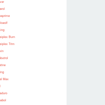
var
arol
baprime
ckwolf
king
siplex Burn
siplex Trim
xin
butrol
tine
ing
al Max
l
aduro
nabol