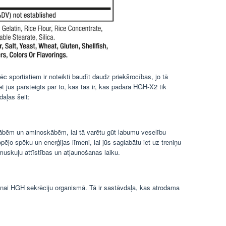
ēc sportistiem ir noteikti baudīt daudz priekšrocības, jo tā
t jūs pārsteigts par to, kas tas ir, kas padara HGH-X2 tik
aļas šeit:
skābēm un aminoskābēm, lai tā varētu gūt labumu veselību
pējo spēku un enerģijas līmeni, lai jūs saglabātu iet uz treniņu
na muskuļu attīstības un atjaunošanas laiku.
nai HGH sekrēciju organismā. Tā ir sastāvdaļa, kas atrodama