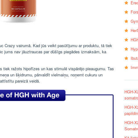
Erec
Fors
Gyn
Her
HGH
 Crazy vairumā. Kad jūs veikt pasūtījumu ar produktu, tā tiek
Hyp
ēc jums nav jāuztraucas par dūšīgs piegādes izmaksām, ka
Ibu
Imm
tiek ražots hipofīzes un kas stimulē vispārējo pieaugumu. Tas
ermeņa un šķidrumu, pārvaldīt vielmaiņu, noņemt cukuru un
ttīstītu pareizā veidā.
HGH-X2 
somatr
HGH-X2
papildi
HGH-X2 
Somatro
Kā liet