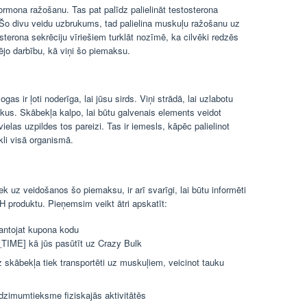
ormona ražošanu. Tas pat palīdz palielināt testosterona
Šo divu veidu uzbrukums, tad palielina muskuļu ražošanu uz
osterona sekrēciju vīriešiem turklāt nozīmē, ka cilvēki redzēs
jo darbību, kā viņi šo piemaksu.
s ir ļoti noderīga, lai jūsu sirds. Viņi strādā, lai uzlabotu
ukus. Skābekļa kalpo, lai būtu galvenais elements veidot
elas uzpildes tos pareizi. Tas ir iemesls, kāpēc palielinot
ekli visā organismā.
ek uz veidošanos šo piemaksu, ir arī svarīgi, lai būtu informēti
H produktu. Pieņemsim veikt ātri apskatīt:
mantojat kupona kodu
] kā jūs pasūtīt uz Crazy Bulk
z skābekļa tiek transportēti uz muskuļiem, veicinot tauku
dzimumtieksme fiziskajās aktivitātēs