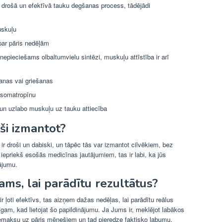
 drošā un efektīvā tauku degšanas process, tādējādi
uskuļu
 par pāris nedēļām
pieciešams olbaltumvielu sintēzi, muskuļu attīstība ir arī
šanas vai griešanas
a somatropīnu
 un uzlabo muskuļu uz tauku attiecība
ši izmantot?
r droši un dabiski, un tāpēc tās var izmantot cilvēkiem, bez
ži iepriekš esošās medicīnas jautājumiem, tas ir labi, ka jūs
nājumu.
šams, lai parādītu rezultātus?
 ļoti efektīvs, tas aizņem dažas nedēļas, lai parādītu reālus
gam, kad lietojat šo papildinājumu. Ja Jums ir, meklējot labākos
 piemaksu uz pāris mēnešiem un tad pieredze faktisko labumu.