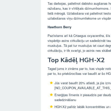
Tas darbojas, palielinot dabisko augšanas h
ražošanu, kas ir vīrišķais dzimumhormons. 
lielā mērogā. Uzlabošana vai palielinot test
uzlabošanos viņu dzimumtieksme un vispārē
Hawthorn Berry
Pazīstams arī kā Crtaegus oxyacentha, šīs oga
vispārējo asins cirkulāciju un sadedzināt ta
muskuļus. Tā pat tur muskuļus iet cauri degvi
cirkulāciju, ir tik svarīgi, jo asinis nes skāb
Top Kādēļ HGH-X2
Tagad jums ir zināms par to, kas vispār noti
par to, ko priekšrocības var baudīt ar šo HG
Jūs varat baudīt 20% atlaidi, ja jūs iz
[NO_COUPON_AVAILABLE_AT_THIS_TIME
Enerģijas līmenis ir pieaudzis par daud
sadedzināšanu
HGH-X2 palīdz labāk koncentrēties un 