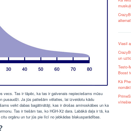
muskuļ
CrazyB
alterna
Viasil 
CrazyBu
un uzti
Testo-M
Boost t
Kā Phen
nomākt 
vecs. Tas ir tāpēc, ka tas ir galvenais nepieciešams mūsu
PrimeSh
n pusaudži. Ja jūs patiešām vēlaties, lai izveidotu kādu
vīrieši
šams veikt dabas bagātinātāji, kas ir drošas aminoskābes un ka
ormonu. Tas ir tiešām tas, ko HGH-X2 dara. Labākā daļa ir tā, ka
 citu orgānu un tur jūs pie līcī no jebkādas blakusparādības.
?