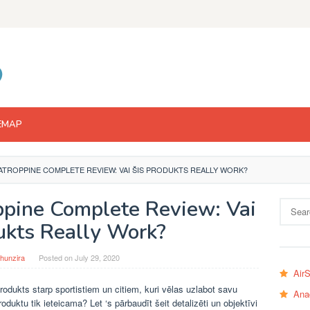
EMAP
TROPPINE COMPLETE REVIEW: VAI ŠIS PRODUKTS REALLY WORK?
ine Complete Review: Vai
Search
for:
ukts Really Work?
hunzira
Posted on
July 29, 2020
Air
odukts starp sportistiem un citiem, kuri vēlas uzlabot savu
Ana
uktu tik ieteicama? Let ‘s pārbaudīt šeit detalizēti un objektīvi