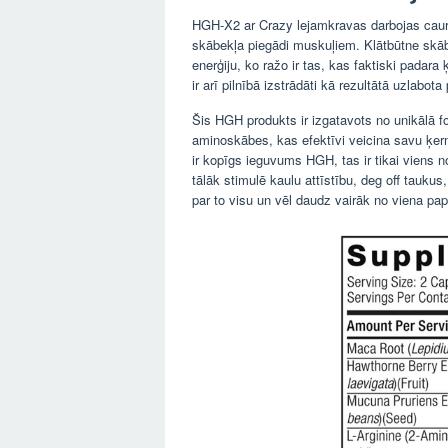
HGH-X2 ar Crazy lejamkravas darbojas caur p
skābekļa piegādi muskuļiem. Klātbūtne skāb
enerģiju, ko ražo ir tas, kas faktiski padara 
ir arī pilnībā izstrādāti kā rezultātā uzlabota
Šis HGH produkts ir izgatavots no unikālā f
aminoskābes, kas efektīvi veicina savu ķer
ir kopīgs ieguvums HGH, tas ir tikai viens
tālāk stimulē kaulu attīstību, deg off taukus,
par to visu un vēl daudz vairāk no viena pa