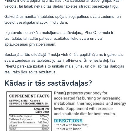
PhenQ ir diēta papildinājums, kas tika izveidota ar Bauer grupa, kas ir
veidots, lai labāk nekā citas diētas tabletes strādāt pašreizējā tirgū.
Galvenā uzmanība ir tabletes spēja sniegt patiesu svara zudums, un
izceļot veselīgāku stāvokli indivīdam.
Izgatavots no unikāla maisījuma sastāvdaļas,, PhenQ formula ir
izstrādāta, lai radītu patiesu rezultātus lieko svaru un / vai
aptaukošanās privātpersonām.
Saskaņā ar tās oficiālajā tīmekļa vietnē, šis papildinājums ir galvenais
svara zaudēšanas tabletes, jo tas ir all-in-one. Šī iemesla dēļ, tas
PhenQ pārskatā izskatīs to unikālu maisījums, un cik labi tas darbojas
reāli ražo šos solīts rezultātus.
Kādas ir tās sastāvdaļas?