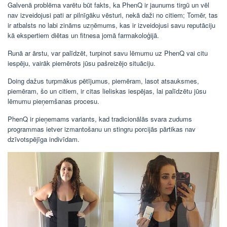
Galvenā problēma varētu būt fakts, ka PhenQ ir jaunums tirgū un vēl
nav izveidojusi pati ar pilnīgāku vēsturi, nekā daži no citiem; Tomēr, tas
ir atbalsts no labi zināms uzņēmums, kas ir izveidojusi savu reputāciju
kā ekspertiem diētas un fitnesa jomā farmakoloģijā.
Runā ar ārstu, var palīdzēt, turpinot savu lēmumu uz PhenQ vai citu
iespēju, vairāk piemērots jūsu pašreizējo situāciju.
Doing dažus turpmākus pētījumus, piemēram, lasot atsauksmes,
piemēram, šo un citiem, ir citas lieliskas iespējas, lai palīdzētu jūsu
lēmumu pieņemšanas procesu.
PhenQ ir pieņemams variants, kad tradicionālās svara zudums
programmas ietver izmantošanu un stingru porcijās pārtikas nav
dzīvotspējīga indivīdam.