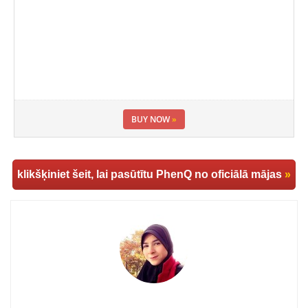
BUY NOW
»
klikšķiniet šeit, lai pasūtītu PhenQ no oficiālā mājas
»