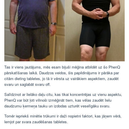
Tas ir viens jautājums, mēs esam bijuši mēģina atbildēt uz šo PhenQ
pārskatīšanas laikā. Daudzos veidos, šis papildinājums ir pārāka par
citām dieting tabletes, jo tā ir vērsta uz vairākiem aspektiem, zaudēt
svaru un saglabāt svaru off.
Salīdzinot ar lielāko daļu citu, kas tikai koncentrējas uz vienu aspektu,
PhenQ var būt ļoti vilinoši izmēģināt tiem, kas vēlas zaudēt lielu
daudzumu ķermeņa tauku un izdodas uzturēt veselīgāku svaru.
Tomēr iepriekš minētie trūkumi ir daži nopietni faktori, kas jāņem vērā,
lemjot par svara zaudēšanas tabletes.