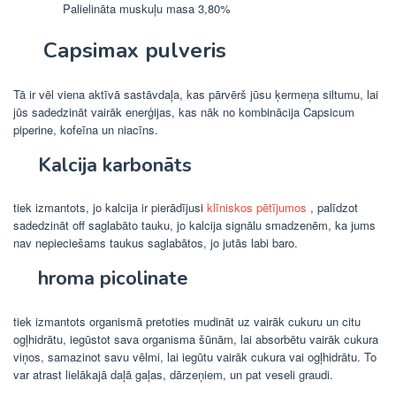
Palielināta muskuļu masa 3,80%
Capsimax pulveris
Tā ir vēl viena aktīvā sastāvdaļa, kas pārvērš jūsu ķermeņa siltumu, lai
jūs sadedzināt vairāk enerģijas, kas nāk no kombinācija Capsicum
piperine, kofeīna un niacīns.
Kalcija karbonāts
tiek izmantots, jo kalcija ir pierādījusi
klīniskos pētījumos
, palīdzot
sadedzināt off saglabāto tauku, jo kalcija signālu smadzenēm, ka jums
nav nepieciešams taukus saglabātos, jo jutās labi baro.
hroma picolinate
tiek izmantots organismā pretoties mudināt uz vairāk cukuru un citu
ogļhidrātu, iegūstot sava organisma šūnām, lai absorbētu vairāk cukura
viņos, samazinot savu vēlmi, lai iegūtu vairāk cukura vai ogļhidrātu. To
var atrast lielākajā daļā gaļas, dārzeņiem, un pat veseli graudi.