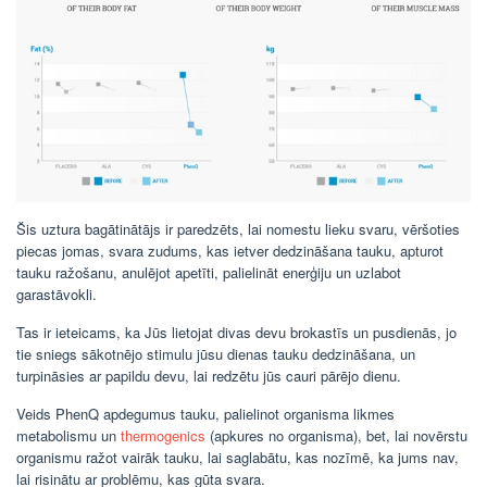
Šis uztura bagātinātājs ir paredzēts, lai nomestu lieku svaru, vēršoties
piecas jomas, svara zudums, kas ietver dedzināšana tauku, apturot
tauku ražošanu, anulējot apetīti, palielināt enerģiju un uzlabot
garastāvokli.
Tas ir ieteicams, ka Jūs lietojat divas devu brokastīs un pusdienās, jo
tie sniegs sākotnējo stimulu jūsu dienas tauku dedzināšana, un
turpināsies ar papildu devu, lai redzētu jūs cauri pārējo dienu.
Veids PhenQ apdegumus tauku, palielinot organisma likmes
metabolismu un
thermogenics
(apkures no organisma), bet, lai novērstu
organismu ražot vairāk tauku, lai saglabātu, kas nozīmē, ka jums nav,
lai risinātu ar problēmu, kas gūta svara.