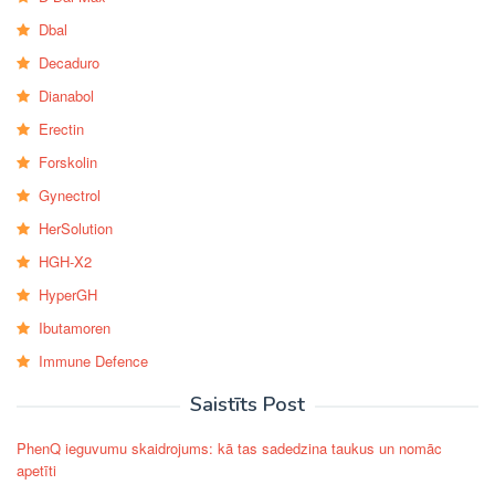
Dbal
Decaduro
Dianabol
Erectin
Forskolin
Gynectrol
HerSolution
HGH-X2
HyperGH
Ibutamoren
Immune Defence
Saistīts Post
PhenQ ieguvumu skaidrojums: kā tas sadedzina taukus un nomāc
apetīti