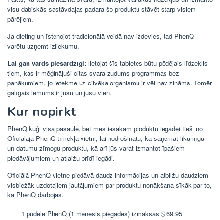
visu dabiskās sastāvdaļas padara šo produktu stāvēt starp visiem
pārējiem.
Ja dieting un īstenojot tradicionālā veidā nav izdevies, tad PhenQ
varētu uzņemt izliekumu.
Lai gan vārds piesardzīgi:
lietojat šīs tabletes būtu pēdējais līdzeklis
tiem, kas ir mēģinājuši citas svara zudums programmas bez
panākumiem, jo ietekme uz cilvēka organismu ir vēl nav zināms. Tomēr
galīgais lēmums ir jūsu un jūsu vien.
Kur nopirkt
PhenQ kuģi visā pasaulē, bet mēs iesakām produktu iegādei tieši no
Oficiālajā PhenQ tīmekļa vietni, lai nodrošinātu, ka saņemat likumīgu
un datumu zīmogu produktu, kā arī jūs varat izmantot īpašiem
piedāvājumiem un atlaižu brīdī iegādi.
Oficiālā PhenQ vietne piedāvā daudz informācijas un atbilžu daudziem
visbiežāk uzdotajiem jautājumiem par produktu nonākšana sīkāk par to,
kā PhenQ darbojas.
1 pudele PhenQ (1 mēnesis piegādes) izmaksas $ 69.95