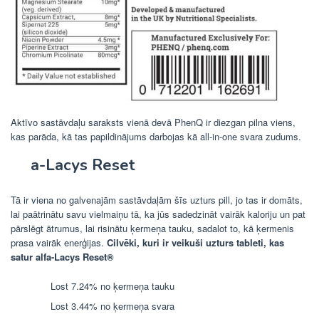
Aktīvo sastāvdaļu saraksts vienā devā PhenQ ir diezgan pilna viens,
kas parāda, kā tas papildinājums darbojas kā all-in-one svara zudums.
a-Lacys Reset
Tā ir viena no galvenajām sastāvdaļām šīs uzturs pill, jo tas ir domāts,
lai paātrinātu savu vielmaiņu tā, ka jūs sadedzināt vairāk kaloriju un pat
pārslēgt ātrumus, lai risinātu ķermeņa tauku, sadalot to, kā ķermenis
prasa vairāk enerģijas.
Cilvēki, kuri ir veikuši uzturs tableti, kas
satur alfa-Lacys Reset®
Lost 7.24% no ķermeņa tauku
Lost 3.44% no ķermeņa svara