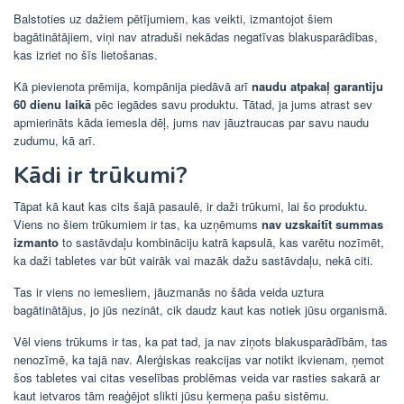
Balstoties uz dažiem pētījumiem, kas veikti, izmantojot šiem
bagātinātājiem, viņi nav atraduši nekādas negatīvas blakusparādības,
kas izriet no šīs lietošanas.
Kā pievienota prēmija, kompānija piedāvā arī
naudu atpakaļ garantiju
60 dienu laikā
pēc iegādes savu produktu. Tātad, ja jums atrast sev
apmierināts kāda iemesla dēļ, jums nav jāuztraucas par savu naudu
zudumu, kā arī.
Kādi ir trūkumi?
Tāpat kā kaut kas cits šajā pasaulē, ir daži trūkumi, lai šo produktu.
Viens no šiem trūkumiem ir tas, ka uzņēmums
nav uzskaitīt summas
izmanto
to sastāvdaļu kombināciju katrā kapsulā, kas varētu nozīmēt,
ka daži tabletes var būt vairāk vai mazāk dažu sastāvdaļu, nekā citi.
Tas ir viens no iemesliem, jāuzmanās no šāda veida uztura
bagātinātājus, jo jūs nezināt, cik daudz kaut kas notiek jūsu organismā.
Vēl viens trūkums ir tas, ka pat tad, ja nav ziņots blakusparādībām, tas
nenozīmē, ka tajā nav. Alerģiskas reakcijas var notikt ikvienam, ņemot
šos tabletes vai citas veselības problēmas veida var rasties sakarā ar
kaut ietvaros tām reaģējot slikti jūsu ķermeņa pašu sistēmu.