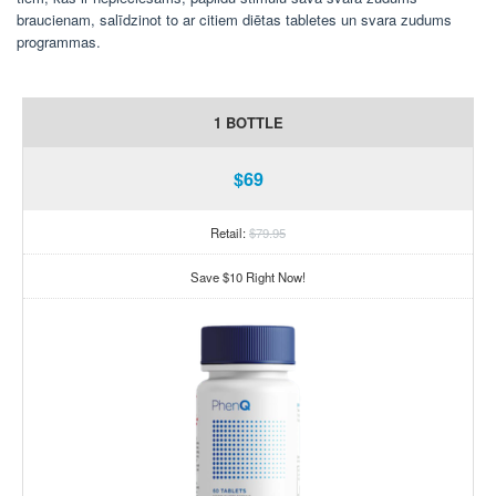
braucienam, salīdzinot to ar citiem diētas tabletes un svara zudums
programmas.
1 BOTTLE
$69
Retail:
$79.95
Save $10 Right Now!