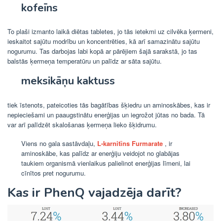
kofeīns
To plaši izmanto laikā diētas tabletes, jo tās ietekmi uz cilvēka ķermeni,
ieskaitot sajūtu modrību un koncentrēties, kā arī samazinātu sajūtu
nogurumu. Tas darbojas labi kopā ar pārējiem šajā sarakstā, jo tas
balstās ķermeņa temperatūru un palīdz ar sāta sajūtu.
meksikāņu kaktuss
tiek īstenots, pateicoties tās bagātības šķiedru un aminoskābes, kas ir
nepieciešami un paaugstinātu enerģijas un iegrožot jūtas no bada. Tā
var arī palīdzēt skalošanas ķermeņa lieko šķidrumu.
Viens no gala sastāvdaļu,
L-karnitīns Furmarate
, ir
aminoskābe, kas palīdz ar enerģiju veidojot no glabājas
taukiem organismā vienlaikus palielinot enerģijas līmeni, lai
cīnītos pret nogurumu.
Kas ir PhenQ vajadzēja darīt?