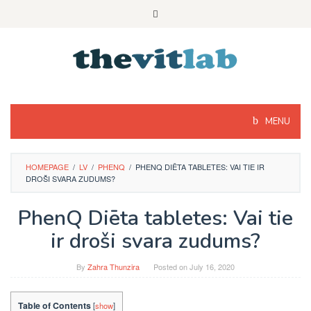
Skip
to
content
MENU
HOMEPAGE
/
LV
/
PHENQ
/
PHENQ DIĒTA TABLETES: VAI TIE IR
DROŠI SVARA ZUDUMS?
PhenQ Diēta tabletes: Vai tie
ir droši svara zudums?
By
Zahra Thunzira
Posted on
July 16, 2020
Table of Contents
[
show
]