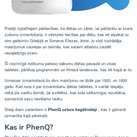
Pretēji izplatītajam pārliecības, ka diētas un zāles, lai palīdzētu ar svara
zudumu izmantošana, ir vēstures liecības par diētu, kas iet atpakaļ uz
otro gadsimtu Grieķijā ar Sonarus Efezas, ārsts, jo viņš izstrādāja
maisījumus caurejas un taisnās, kas saņem atbalstu zaudēt
nevajadzīgu svaru.
Šī nozīmīgā notikuma patieso sākumu diētas pasaulē un visas
tabletes, pārtikas programmām un fitnesa tendences, kas iet kopā ar to.
Izmaiņas izmantošanā šo divu maisījumu ne ātrāk par 1920. un 1930.
gadu. Kad runa ir par izmantošanu diētas tabletes, ir vairāk iespēju,
nekā jūs varētu domāt, lai izvēlētos, kas sola veiksmīgus rezultātus,
samazinot savu nevēlamo tauku.
Starp šiem variantiem ir
PhenQ uztura bagātinātāji
, kas ir galvenā
uzmanība šajā pārskatā.
Kas ir PhenQ?