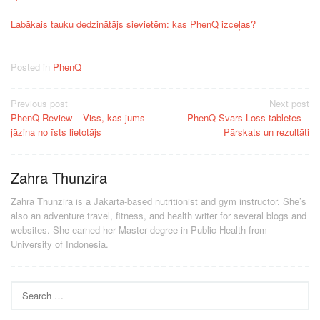
Labākais tauku dedzinātājs sievietēm: kas PhenQ izceļas?
Posted in
PhenQ
Post
Previous post
Next post
PhenQ Review – Viss, kas jums
PhenQ Svars Loss tabletes –
navigation
jāzina no īsts lietotājs
Pārskats un rezultāti
Zahra Thunzira
Zahra Thunzira is a Jakarta-based nutritionist and gym instructor. She’s
also an adventure travel, fitness, and health writer for several blogs and
websites. She earned her Master degree in Public Health from
University of Indonesia.
Search
for: