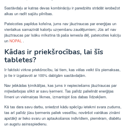
Sastāvdaļu ar katras devas kombināciju ir paredzēts strādāt ierobežot
alkas un radīt sajūtu pilnības.
Pateicoties papildus kofeīna, jums nav jāuztraucas par enerģijas un
vienlaikus samazināt kaloriju uzņemšanu zaudējumiem; Jūs arī nav
jāuztraucas par īsāku mīkstina tā paša iemesla dēļ, pateicoties kalciju
un
NOPAL
.
Kādas ir priekšrocības, lai šīs
tabletes?
Ir faktiski virkne priekšrocību, lai tiem, kas vēlas veikt šīs piemaksas,
jo tie ir izgatavoti ar 100% dabīgām sastāvdaļām.
Nav jebkādas ķimikālijas, kas jums ir nepieciešams jāuztraucas par
mijiedarbojas slikti ar savu ķermeni. Tas palīdz palielināt enerģijas
līmeni un vielmaiņas likmes, izmantojot šos dabas līdzekļiem.
Kā tas dara savu darbu, sniedzot kādu spēcīgu ietekmi svara zudums,
tas arī palīdz jūsu ķermenis paliek veselību, novēršot vairākas zināmi
apstākļi ar lieko svaru un aptaukošanos indivīdiem, piemēram, diabētu
un augstu asinsspiedienu.