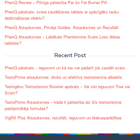
PhenQ Review – Pilnīga patiesība Par šo Fat Burner Pill
PhenQ pārskats: svara zaudēšanas tablete ar spēcīgāko tauku
dedzināšanas efektu?
PhenQ Atsauksmes, Pircēja Guides, Atsauksmes un Rezultāti
PhenQ Atsauksmes – Labākais Phentermine Svars Loss diētas
tabletes?
Recent Post
PhenQ pārskats – ieguvumi un kā tas var padarīt jūs zaudēt svaru
TestoPrime atsauksmes: drošs un efektīvs testosterona atbalsts
Testogēnu Testosterons Booster apskats – Vai visi ieguvumi True vai
Scam?
TestoPrime Atsauksmes – kāda ir patiesība aiz šīs testosterona
pastiprinātāja formulas?
VigRX Plus Atsauksmes, rezultāti, ieguvumi un blakusparādības