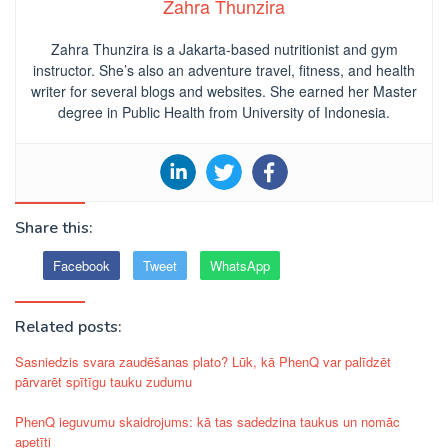
Zahra Thunzira
Zahra Thunzira is a Jakarta-based nutritionist and gym
instructor. She’s also an adventure travel, fitness, and health
writer for several blogs and websites. She earned her Master
degree in Public Health from University of Indonesia.
Share this:
Facebook
Tweet
WhatsApp
Related posts:
Sasniedzis svara zaudēšanas plato? Lūk, kā PhenQ var palīdzēt
pārvarēt spītīgu tauku zudumu
PhenQ ieguvumu skaidrojums: kā tas sadedzina taukus un nomāc
apetīti