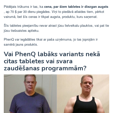
Pēdējais trūkums ir tas, ka
cena, par šiem tabletes ir diezgan augsts
, ap 70 $ par 30 dienu piegādes. Viņi to piedāvā atlaides tiem, pērkot
vairumā, bet šīs cenas ir tikpat augsta, produktu, kuru saņemat.
Šīs tabletes pieejamību nevar atrast jūsu lielveikalu plauktos, vai pat tie
jūsu tiešsaistes aptieku.
PhenQ var iegādāties tikai ar paša uzņēmuma, jo tas joprojām ir
samērā jauns produkts.
Vai PhenQ labāks variants nekā
citas tabletes vai svara
zaudēšanas programmām?