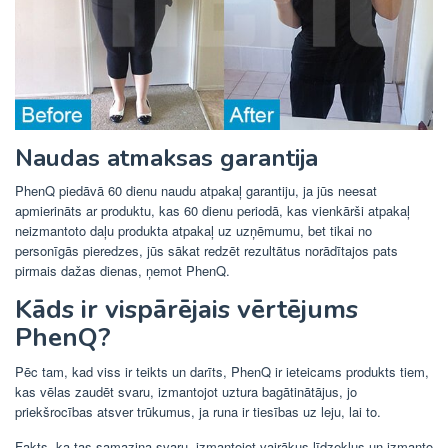
Naudas atmaksas garantija
PhenQ piedāvā 60 dienu naudu atpakaļ garantiju, ja jūs neesat
apmierināts ar produktu, kas 60 dienu periodā, kas vienkārši atpakaļ
neizmantoto daļu produkta atpakaļ uz uzņēmumu, bet tikai no
personīgās pieredzes, jūs sākat redzēt rezultātus norādītajos pats
pirmais dažas dienas, ņemot PhenQ.
Kāds ir vispārējais vērtējums
PhenQ?
Pēc tam, kad viss ir teikts un darīts, PhenQ ir ieteicams produkts tiem,
kas vēlas zaudēt svaru, izmantojot uztura bagātinātājus, jo
priekšrocības atsver trūkumus, ja runa ir tiesības uz leju, lai to.
Fakts, ka tas samazina svaru, izmantojot vairākus līdzekļus un izmanto