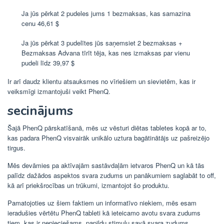
Ja jūs pērkat 2 pudeles jums 1 bezmaksas, kas samazina
cenu 46,61 $
Ja jūs pērkat 3 pudelītes jūs saņemsiet 2 bezmaksas +
Bezmaksas Advana tīrīt tēja, kas nes izmaksas par vienu
pudeli līdz 39,97 $
Ir arī daudz klientu atsauksmes no vīriešiem un sievietēm, kas ir
veiksmīgi izmantojuši veikt PhenQ.
secinājums
Šajā PhenQ pārskatīšanā, mēs uz vēsturi diētas tabletes kopā ar to,
kas padara PhenQ visvairāk unikālo uztura bagātinātājs uz pašreizējo
tirgus.
Mēs devāmies pa aktīvajām sastāvdaļām ietvaros PhenQ un kā tās
palīdz dažādos aspektos svara zudums un panākumiem saglabāt to off,
kā arī priekšrocības un trūkumi, izmantojot šo produktu.
Pamatojoties uz šiem faktiem un informatīvo niekiem, mēs esam
ieradušies vērtētu PhenQ tableti kā ieteicamo avotu svara zudums
tiem, kas ir nepieciešams, papildu stimulu savā svara zudums