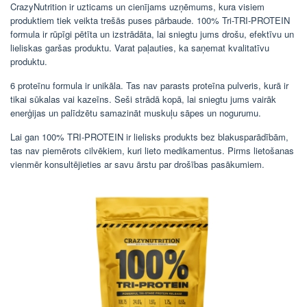
CrazyNutrition ir uzticams un cienījams uzņēmums, kura visiem
produktiem tiek veikta trešās puses pārbaude. 100% Tri-TRI-PROTEIN
formula ir rūpīgi pētīta un izstrādāta, lai sniegtu jums drošu, efektīvu un
lieliskas garšas produktu. Varat paļauties, ka saņemat kvalitatīvu
produktu.
6 proteīnu formula ir unikāla. Tas nav parasts proteīna pulveris, kurā ir
tikai sūkalas vai kazeīns. Seši strādā kopā, lai sniegtu jums vairāk
enerģijas un palīdzētu samazināt muskuļu sāpes un nogurumu.
Lai gan 100% TRI-PROTEIN ir lielisks produkts bez blakusparādībām,
tas nav piemērots cilvēkiem, kuri lieto medikamentus. Pirms lietošanas
vienmēr konsultējieties ar savu ārstu par drošības pasākumiem.