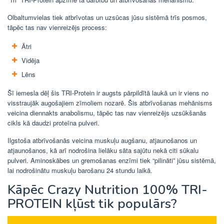
Olbaltumvielas tiek atbrīvotas un uzsūcas jūsu sistēmā trīs posmos,
tāpēc tas nav vienreizējs process:
Ātri
Vidēja
Lēns
Šī iemesla dēļ šis TRI-Protein ir augsts pārpildītā laukā un ir viens no
visstraujāk augošajiem zīmoliem nozarē. Šis atbrīvošanas mehānisms
veicina diennakts anabolismu, tāpēc tas nav vienreizējs uzsūkšanās
cikls kā daudzi proteīna pulveri.
Ilgstoša atbrīvošanās veicina muskuļu augšanu, atjaunošanos un
atjaunošanos, kā arī nodrošina lielāku sāta sajūtu nekā citi sūkalu
pulveri. Aminoskābes un gremošanas enzīmi tiek “pilināti” jūsu sistēmā,
lai nodrošinātu muskuļu barošanu 24 stundu laikā.
Kāpēc Crazy Nutrition 100% TRI-
PROTEIN kļūst tik populārs?