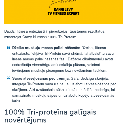
Daudzi fitnesa entuziasti ir pieredzējuši taustāmus rezultātus,
izmantojot Crazy Nutrition 100% Tri-Protein:
Džeika muskuļu masas palielināšanās:
Džeiks, fitnesa
entuziasts, iekļāva Tri-Protein savā shēmā, lai atbalstītu savu
liesās masas palielināšanas fāzi. Dažādie olbaltumvielu avoti
nodrošināja vienmērīgu aminoskābju plūsmu, veicinot
ievērojamu muskuļu pieaugumu bez nevēlamiem taukiem.
Sāras atveseļošanās pēc treniņa:
Sāra, dedzīga skrējēja,
integrēja Tri-Protein savā rutīnā, lai uzlabotu atveseļošanos pēc
skrējiena. Ātri uzsūcošais sūkalu izolāts izrādījās noderīgs, lai
samazinātu muskuļu sāpes un uzlabotu kopējo atveseļošanās
laiku.
100% Tri-proteīna galīgais
novērtējums