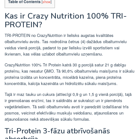
Table of Contents
[
show
]
Kas ir Crazy Nutrition 100% TRI-
PROTEIN?
TRI-PROTEIN no CrazyNutrition ir lielisks augstas kvalitātes
olbaltumvielu avots. Tas nodrošina četrus (4) dažādus olbaltumvielu
veidus vienā porcijā, padarot to par lielisku izvēli sportistiem vai
ikvienam, kas vēlas uzlabot olbaltumvielu uzņemšanu.
CrazyNutrition 100% Tri Protein katrā 30 g porcijā satur 21 g dabīgu
proteīnu, kas nesatur ĢMO. Tā 90,6% olbaltumvielu maisījums ir sūkalu
proteīna izolāta un koncentrāta, micelārā kazeīna, piena proteīna
koncentrāta, kalcija kazeināta un hidrolizētu sūkalu maisījums.
Tajā ir maz tauku un cukura (attiecīgi 0,9 g un 1,5 g vienā porcijā), tajā
ir gremošanas enzīmi, tas ir saldināts ar sukralozi un ir piemērots
veģetāriešiem. Tā seši olbaltumvielu avoti ir paredzēti izdalīšanai trīs
posmos, veicinot efektīvāku muskuļu veidošanu, atjaunošanos un
atjaunošanos nekā atsevišķas sūkalu formulas.
Tri-Protein 3-fāzu atbrīvošanās