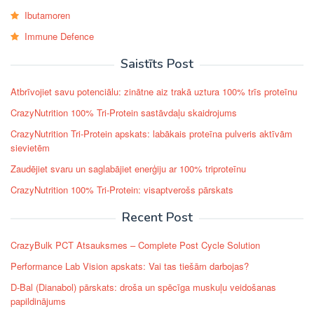
Ibutamoren
Immune Defence
Saistīts Post
Atbrīvojiet savu potenciālu: zinātne aiz trakā uztura 100% trīs proteīnu
CrazyNutrition 100% Tri-Protein sastāvdaļu skaidrojums
CrazyNutrition Tri-Protein apskats: labākais proteīna pulveris aktīvām
sievietēm
Zaudējiet svaru un saglabājiet enerģiju ar 100% triproteīnu
CrazyNutrition 100% Tri-Protein: visaptverošs pārskats
Recent Post
CrazyBulk PCT Atsauksmes – Complete Post Cycle Solution
Performance Lab Vision apskats: Vai tas tiešām darbojas?
D-Bal (Dianabol) pārskats: droša un spēcīga muskuļu veidošanas
papildinājums