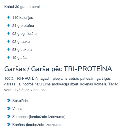
Katrai 30 gramu porcijai ir:
110 kalorijas
24 g proteīna
92 g ogļhidrātu
92 g tauku
58 g cukura
19 g sāls
Garšas / Garša pēc TRI-PROTEĪNA
100% TRI-PROTEIN tagad ir pieejams četrās patiešām garšīgās
garšās, lai nodrošinātu jums motivāciju dzert ikdienas kokteili. Tagad
varat izvēlēties vienu no:
Šokolāde
Vaniļa
Zemenes (ierobežots izdevums)
Banāns (ierobežots izdevums)