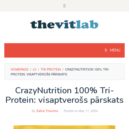
Skip
to
content
MENU
HOMEPAGE
/
LV
/
TRI PROTEIN
/
CRAZYNUTRITION 100% TRI-
PROTEIN: VISAPTVEROŠS PĀRSKATS
CrazyNutrition 100% Tri-
Protein: visaptverošs pārskats
By
Zahra Thunzira
Posted on
May 11, 2024