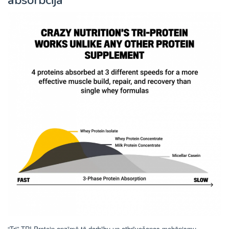
absorbcija
“Tri” TRI-Protein apzīmē tā darbību un atbrīvošanas mehānismu.