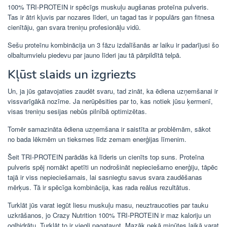
100% TRI-PROTEIN ir spēcīgs muskuļu augšanas proteīna pulveris.
Tas ir ātri kļuvis par nozares līderi, un tagad tas ir populārs gan fitnesa
cienītāju, gan svara treniņu profesionāļu vidū.
Sešu proteīnu kombinācija un 3 fāzu izdalīšanās ar laiku ir padarījusi šo
olbaltumvielu piedevu par jauno līderi jau tā pārpildītā telpā.
Kļūst slaids un izgriezts
Un, ja jūs gatavojaties zaudēt svaru, tad zināt, ka ēdiena uzņemšanai ir
vissvarīgākā nozīme. Ja nerūpēsities par to, kas notiek jūsu ķermenī,
visas treniņu sesijas nebūs pilnībā optimizētas.
Tomēr samazināta ēdiena uzņemšana ir saistīta ar problēmām, sākot
no bada lēkmēm un tieksmes līdz zemam enerģijas līmenim.
Šeit TRI-PROTEIN parādās kā līderis un cienīts top suns. Proteīna
pulveris spēj nomākt apetīti un nodrošināt nepieciešamo enerģiju, tāpēc
tajā ir viss nepieciešamais, lai sasniegtu savus svara zaudēšanas
mērķus. Tā ir spēcīga kombinācija, kas rada reālus rezultātus.
Turklāt jūs varat iegūt liesu muskuļu masu, neuztraucoties par tauku
uzkrāšanos, jo Crazy Nutrition 100% TRI-PROTEIN ir maz kaloriju un
ogļhidrātu. Turklāt to ir viegli pagatavot. Mazāk nekā minūtes laikā varat