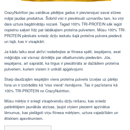
CrazyNutrition jau vairākus pēdējos gadus ir pievienojusi savai stūres
mājai jaudas produktus. Šobrīd visi ir pievērsuši uzmanību tam, ko viņi
dara uztura bagātinātāju nozarē. Tagad 100% TRI-PROTEIN sāk iegūt
nopietnu saķeri līdz pat labākajiem proteīna pulveriem. Mūsu 100% TRI-
PROTEIN pārskats sniedz dziļu ieskatu šajā proteīna pulvera piedevā
un tajā, kas ir visapkārt.
Ja kādu laiku esat aktīvi nodarbojies ar fitnesa spēli, iespējams, esat
mēģinājis vai vismaz dzirdējis par olbaltumvielu piedevām. Jūs,
iespējams, arī sapratāt, ka tirgus ir piesātināts ar dažādiem proteīna
pulveriem, kuriem visiem ir unikāli apgalvojumi.
Starp daudzajām iespējām viens proteīna pulveris izceļas uz pārējo
fona un ir izstrādāts kā “viss vienā” risinājums. Tas ir pazīstams kā
100% TRI-PROTEIN no CrazyNutrition.
Mūsu mērķis ir sniegt visaptverošu dziļu niršanu, kas sniedz
patērētājiem jaunākās atziņas, ļaujot viņiem pieņemt apzinātus
lēmumus, kas pielāgoti viņu fitnesa mērķiem, uztura vajadzībām un
ētiskiem apsvērumiem.