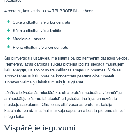
rezultātus.
4 proteīni, kas veido 100% TRI-PROTEĪNU, ir šādi:
Sūkalu olbaltumvielu koncentrāts
Sūkalu olbaltumvielu izolāts
Micelārais kazeīns
Piena olbaltumvielu koncentrāts
Šis pilnvērtīgais uzturvielu maisījums palīdz ķermenim dažādos veidos.
Piemēram, ātras darbības sūkalu proteīna izolāts piegādā muskuļiem
lielu enerģiju, uzlabojot svara celšanas spējas un prasmes. Vidējas
atbrīvošanās sūkalu proteīna koncentrāts paātrina olbaltumvielu
sintēzes vielmaiņu labākai muskuļu augšanai.
Lēnās atbrīvošanās micelārā kazeīna proteīni nodrošina vienmērīgu
aminoskābju plūsmu, lai atbalstītu ilgstošus treniņus un novērstu
muskuļu sabrukumu. Otrs lēnas atbrīvošanās proteīns, kalcija
kazeināts, palīdz mazināt muskuļu sāpes un atbalsta proteīnu sintēzi
miega laikā.
Vispārējie ieguvumi