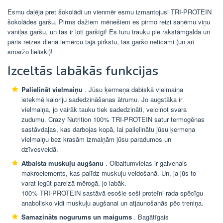
Esmu daļēja pret šokolādi un vienmēr esmu izmantojusi TRI-PROTEIN
šokolādes garšu. Pirms dažiem mēnešiem es pirmo reizi saņēmu viņu
vaniļas garšu, un tas ir ļoti garšīgi! Es turu trauku pie rakstāmgalda un
pāris reizes dienā iemērcu tajā pirkstu, tas garšo neticami (un arī
smaržo lieliski)!
Izceltās labākās funkcijas
Palielināt vielmaiņu
. Jūsu ķermeņa dabiskā vielmaiņa
ietekmē kaloriju sadedzināšanas ātrumu. Jo augstāka ir
vielmaiņa, jo vairāk tauku tiek sadedzināti, veicinot svara
zudumu. Crazy Nutrition 100% TRI-PROTEIN satur termogēnas
sastāvdaļas, kas darbojas kopā, lai palielinātu jūsu ķermeņa
vielmaiņu bez krasām izmaiņām jūsu paradumos un
dzīvesveidā.
Atbalsta muskuļu augšanu
. Olbaltumvielas ir galvenais
makroelements, kas palīdz muskuļu veidošanā. Un, ja jūs to
varat iegūt pareizā mērogā, jo labāk.
100% TRI-PROTEIN sastāvā esošie seši proteīni rada spēcīgu
anabolisko vidi muskuļu augšanai un atjaunošanās pēc treniņa.
Samazināts nogurums un maigums
. Bagātīgais