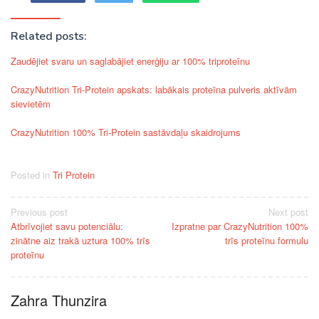
Related posts:
Zaudējiet svaru un saglabājiet enerģiju ar 100% triproteīnu
CrazyNutrition Tri-Protein apskats: labākais proteīna pulveris aktīvām
sievietēm
CrazyNutrition 100% Tri-Protein sastāvdaļu skaidrojums
Posted in
Tri Protein
Post
Previous post
Next post
Atbrīvojiet savu potenciālu:
Izpratne par CrazyNutrition 100%
navigation
zinātne aiz trakā uztura 100% trīs
trīs proteīnu formulu
proteīnu
Zahra Thunzira