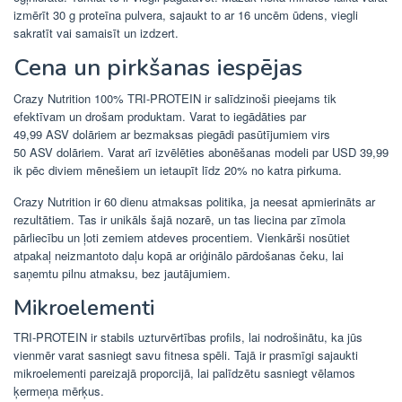
izmērīt 30 g proteīna pulvera, sajaukt to ar 16 uncēm ūdens, viegli
sakratīt vai samaisīt un izdzert.
Cena un pirkšanas iespējas
Crazy Nutrition 100% TRI-PROTEIN ir salīdzinoši pieejams tik
efektīvam un drošam produktam. Varat to iegādāties par
49,99 ASV dolāriem ar bezmaksas piegādi pasūtījumiem virs
50 ASV dolāriem. Varat arī izvēlēties abonēšanas modeli par USD 39,99
ik pēc diviem mēnešiem un ietaupīt līdz 20% no katra pirkuma.
Crazy Nutrition ir 60 dienu atmaksas politika, ja neesat apmierināts ar
rezultātiem. Tas ir unikāls šajā nozarē, un tas liecina par zīmola
pārliecību un ļoti zemiem atdeves procentiem. Vienkārši nosūtiet
atpakaļ neizmantoto daļu kopā ar oriģinālo pārdošanas čeku, lai
saņemtu pilnu atmaksu, bez jautājumiem.
Mikroelementi
TRI-PROTEIN ir stabils uzturvērtības profils, lai nodrošinātu, ka jūs
vienmēr varat sasniegt savu fitnesa spēli. Tajā ir prasmīgi sajaukti
mikroelementi pareizajā proporcijā, lai palīdzētu sasniegt vēlamos
ķermeņa mērķus.