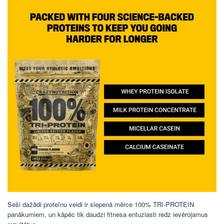
Seši dažādi proteīnu veidi ir slepenā mērce 100% TRI-PROTEIN
panākumiem, un kāpēc tik daudzi fitnesa entuziasti redz ievērojamus